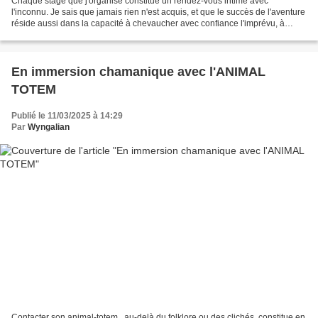
Chaque stage que j'organise constitue un rendez-vous intime avec
l'inconnu. Je sais que jamais rien n'est acquis, et que le succès de l'aventure
réside aussi dans la capacité à chevaucher avec confiance l'imprévu, à
savoir anticiper et à ne pas se retrancher...
En immersion chamanique avec l'ANIMAL
TOTEM
Publié le 11/03/2025 à 14:29
Par
Wyngalian
Contacter son animal-totem , au-delà du folklore ou des clichés, constitue en