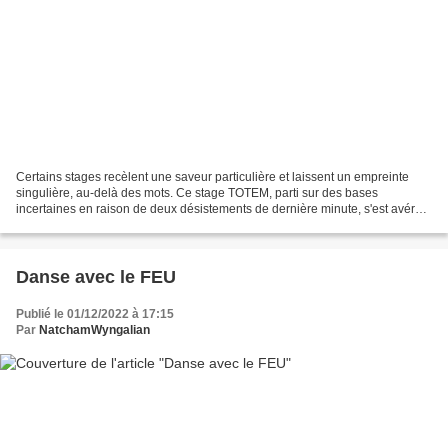
Certains stages recèlent une saveur particulière et laissent un empreinte
singulière, au-delà des mots. Ce stage TOTEM, parti sur des bases
incertaines en raison de deux désistements de dernière minute, s'est avéré
en réalité d'une qualité providentiellement...
Danse avec le FEU
Publié le 01/12/2022 à 17:15
Par
NatchamWyngalian