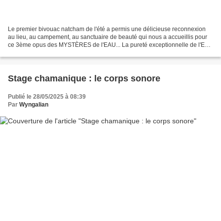
Le premier bivouac natcham de l'été a permis une délicieuse reconnexion
au lieu, au campement, au sanctuaire de beauté qui nous a accueillis pour
ce 3ème opus des MYSTÈRES de l'EAU... La pureté exceptionnelle de l'Eau
qui aura rarement été aussi claire,...
Stage chamanique : le corps sonore
Publié le 28/05/2025 à 08:39
Par
Wyngalian