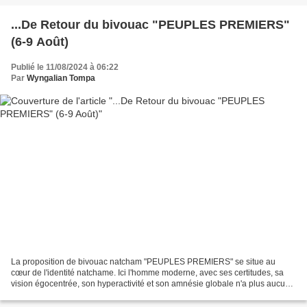
...De Retour du bivouac "PEUPLES PREMIERS"
(6-9 Août)
Publié le 11/08/2024 à 06:22
Par
Wyngalian Tompa
La proposition de bivouac natcham "PEUPLES PREMIERS" se situe au
cœur de l'identité natchame. Ici l'homme moderne, avec ses certitudes, sa
vision égocentrée, son hyperactivité et son amnésie globale n'a plus aucun
pouvoir et laisse la place à des mémoires...