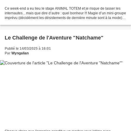
Ce week-end a eu lieu le stage ANIMAL TOTEM et je risque de lasser les
internautes... mais que dire d’autre : quel bonheur !!! Magie d’un mini-groupe
imprévu (décidément les désistements de dernière minute sont à la mode) et
en définitive providentiel,...
Le Challenge de l'Aventure "Natchame"
Publié le 14/03/2025 à 16:01
Par
Wyngalian