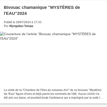
Bivouac chamanique "MYSTÈRES de
l'EAU"2024
Publié le 29/07/2024 à 17:33
Par
Wyngalian Tompa
La visite de la "Chambre de Fées du ruisseau d'or" de ce bivouac "Mystères
de l'Eau" figure d'ores et déjà parmi les sommets de l'été. Aucun cliché n'a
été pris sur place, et pourtant toute l'ambiance qui a imprégné par la suite le
bivouac n'a fait qu'évoquer...