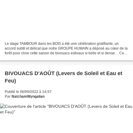
Le stage TAMBOUR dans les BOIS a été une célébration gratifiante, un
accord subtil et délicat que notre GROUPE HUMAIN a déposé au cœur de la
forêt pour clore cette saison de bivouacs estivaux si belle et si dense… Ces
groupes qui se succèdent ainsi se...
BIVOUACS D'AOÛT (Levers de Soleil et Eau et
Feu)
Publié le 06/09/2022 à 14:57
Par
NatchamWyngalian