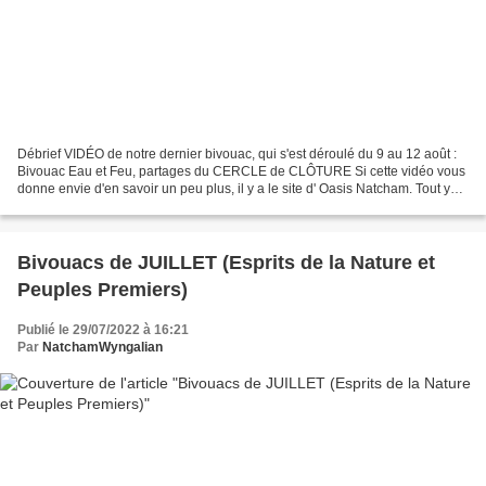
Débrief VIDÉO de notre dernier bivouac, qui s'est déroulé du 9 au 12 août :
Bivouac Eau et Feu, partages du CERCLE de CLÔTURE Si cette vidéo vous
donne envie d'en savoir un peu plus, il y a le site d' Oasis Natcham. Tout y
est conçu pour vous aider à...
Bivouacs de JUILLET (Esprits de la Nature et
Peuples Premiers)
Publié le 29/07/2022 à 16:21
Par
NatchamWyngalian