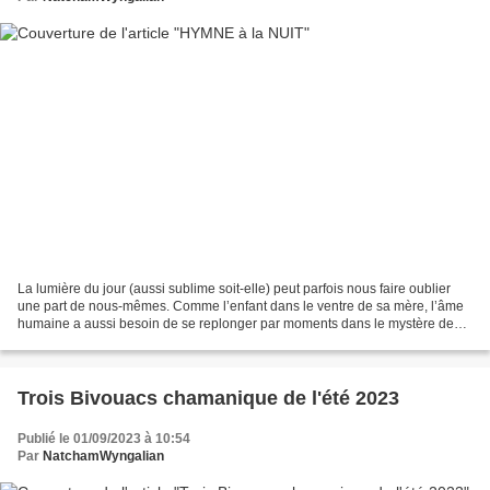
La lumière du jour (aussi sublime soit-elle) peut parfois nous faire oublier
une part de nous-mêmes. Comme l’enfant dans le ventre de sa mère, l’âme
humaine a aussi besoin de se replonger par moments dans le mystère des
origines, et dans cette perspective...
Trois Bivouacs chamanique de l'été 2023
Publié le 01/09/2023 à 10:54
Par
NatchamWyngalian