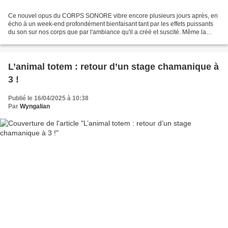
Ce nouvel opus du CORPS SONORE vibre encore plusieurs jours après, en
écho à un week-end profondément bienfaisant tant par les effets puissants
du son sur nos corps que par l'ambiance qu'il a créé et suscité. Même la
nudité, qui n'est pas une obligation,...
L’animal totem : retour d’un stage chamanique à
3 !
Publié le 16/04/2025 à 10:38
Par
Wyngalian