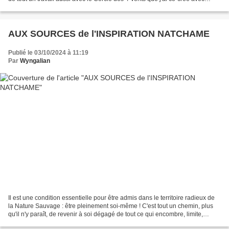
d'autres, afin d'accueillir...
AUX SOURCES de l'INSPIRATION NATCHAME
Publié le 03/10/2024 à 11:19
Par
Wyngalian
Il est une condition essentielle pour être admis dans le territoire radieux de
la Nature Sauvage : être pleinement soi-même ! C'est tout un chemin, plus
qu'il n'y paraît, de revenir à soi dégagé de tout ce qui encombre, limite,
empèse et éloigne de soi-même....