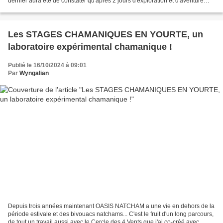
dernier aura été de constater qu'après 2 jours d'exploration et d'aventure
intérieure en quête du SON, de nos résonances...
Les STAGES CHAMANIQUES EN YOURTE, un
laboratoire expérimental chamanique !
Publié le 16/10/2024 à 09:01
Par
Wyngalian
Depuis trois années maintenant OASIS NATCHAM a une vie en dehors de la
période estivale et des bivouacs natchams... C'est le fruit d'un long parcours,
de tout un travail aussi avec le Cercle des 4 Vents que j'ai co-créé avec