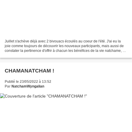
Juillet s'achève déjà avec 2 bivouacs écoulés au coeur de l'été. J'ai eu la
joie comme toujours de découvrir les nouveaux participants, mais aussi de
constater la pertinence d'offrir à chacun les bénéfices de la vie natchame, du
campement et de l'effervescence...
CHAMANATCHAM !
Publié le 23/05/2022 à 13:52
Par
NatchamWyngalian