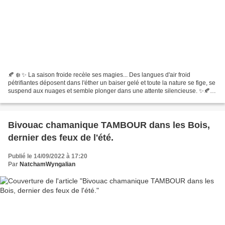
🍂 ❄️ ✨ La saison froide recèle ses magies... Des langues d'air froid
pétrifiantes déposent dans l'éther un baiser gelé et toute la nature se fige, se
suspend aux nuages et semble plonger dans une attente silencieuse. ✨🍂
Une messe sombre célèbre la fin...
Bivouac chamanique TAMBOUR dans les Bois,
dernier des feux de l'été.
Publié le 14/09/2022 à 17:20
Par
NatchamWyngalian