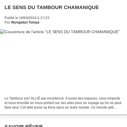
LE SENS DU TAMBOUR CHAMANIQUE
Publié le 18/04/2024 à 17:23
Par
Wyngalian Tompa
Le Tambour est l’ALLIÉ par excellence. Il ouvre des espaces, nous emporte
et nous envoûte en nous portant sur ses ailes pour un voyage qu’on ne peut
faire seul. Cet allié puise sa force dans un autre monde. Un monde ailé,
puissant et enraciné à la cause...
SAVOIR RÊVER