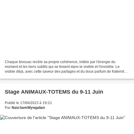
Chaque bivouac recèle sa propre cohérence, initiée par l'énergie du
moment et les liens subtils qui se tissent dans le visible et l'invisible. Le
visible déjà, avec cette saveur des partages et du doux parfum de fraternité
sincère et vibrante qui émane...
Stage ANIMAUX-TOTEMS du 9-11 Juin
Publié le 17/06/2023 à 19:21
Par
NatchamWyngalian