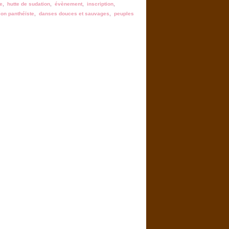
e
,
hutte de sudation
,
évènement
,
inscription
,
ion panthéïste
,
danses douces et sauvages
,
peuples