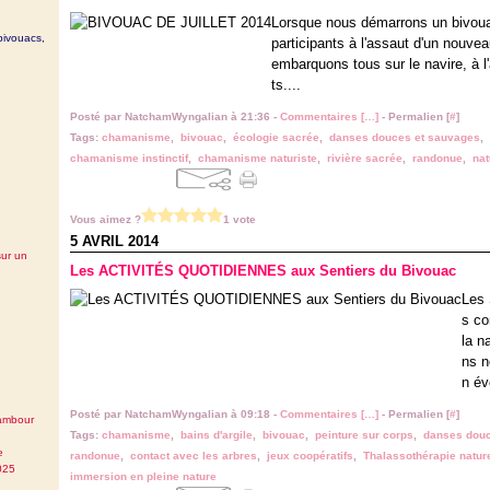
Lorsque nous démarrons un bivouac
bivouacs,
participants à l'assaut d'un nouve
embarquons tous sur le navire, à l
ts....
Posté par NatchamWyngalian à 21:36 -
Commentaires [
…
]
- Permalien [
#
]
Tags:
chamanisme
,
bivouac
,
écologie sacrée
,
danses douces et sauvages
,
chamanisme instinctif
,
chamanisme naturiste
,
rivière sacrée
,
randonue
,
nat
Vous aimez ?
1 vote
5 AVRIL 2014
sur un
Les ACTIVITÉS QUOTIDIENNES aux Sentiers du Bivouac
Les 
s co
la n
ns n
n év
Posté par NatchamWyngalian à 09:18 -
Commentaires [
…
]
- Permalien [
#
]
tambour
Tags:
chamanisme
,
bains d'argile
,
bivouac
,
peinture sur corps
,
danses douc
e
randonue
,
contact avec les arbres
,
jeux coopératifs
,
Thalassothérapie nature
025
immersion en pleine nature