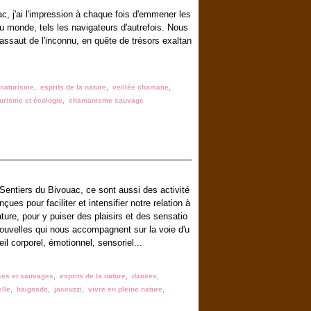
, j'ai l'impression à chaque fois d'emmener les
au monde, tels les navigateurs d'autrefois. Nous
'assaut de l'inconnu, en quête de trésors exaltan
naturisme
,
esprits de la nature
,
veillée chamane
,
urisme et écologie
,
chamanisme sauvage
Sentiers du Bivouac, ce sont aussi des activité
nçues pour faciliter et intensifier notre relation à
ature, pour y puiser des plaisirs et des sensatio
ouvelles qui nous accompagnent sur la voie d'u
eil corporel, émotionnel, sensoriel...
es et sauvages
,
esprits de la nature
,
danses
,
lle
,
baignade
,
jaccuzzi
,
vivre en pleine nature
,