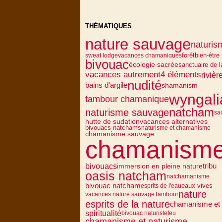
THÉMATIQUES
nature sauvage
naturis
forêt
bien-être
sweat lodge
vacances chamaniques
bivouac
écologie sacrée
sanctuaire de l
vacances autrement
4 éléments
rivièr
nudité
bains d'argile
shamanism
wyngali
tambour chamanique
natcham
naturisme sauvage
sa
vacances alternatives
hutte de sudation
bivouacs natchams
naturisme et chamanisme
chamanisme sauvage
chamanism
bivouacs
tribu
immersion en pleine nature
oasis natcham
natchamanisme
bivouac natcham
eaux vives
esprits de l'eau
nature
vacances nature sauvage
Tambour
esprits de la nature
chamanisme et 
spiritualité
bivouac naturiste
feu
chamanisme et naturisme