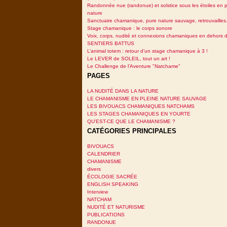
Randonnée nue (randonue) et solstice sous les étoiles en p
nature
Sanctuaire chamanique, pure nature sauvage, retrouvailles.
Stage chamanique : le corps sonore
Voix, corps, nudité et connexions chamaniques en dehors 
SENTIERS BATTUS
L’animal totem : retour d’un stage chamanique à 3 !
Le LEVER de SOLEIL, tout un art !
Le Challenge de l'Aventure "Natchame"
PAGES
LA NUDITÉ DANS LA NATURE
LE CHAMANISME EN PLEINE NATURE SAUVAGE
LES BIVOUACS CHAMANIQUES NATCHAMS
LES STAGES CHAMANIQUES EN YOURTE
QU'EST-CE QUE LE CHAMANISME ?
CATÉGORIES PRINCIPALES
BIVOUACS
CALENDRIER
CHAMANISME
divers
ÉCOLOGIE SACRÉE
ENGLISH SPEAKING
Interview
NATCHAM
NUDITÉ ET NATURISME
PUBLICATIONS
RANDONUE