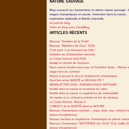
NATURE SAUVAGE
Blog consacré au chamanisme en pleine nature sauvage : 
stages chamaniques en yourte, immersion dans la nature,
exploration spirituelle et liberté corporelle.
Accueil du blog
Créer un blog avec CanalBlog
ARTICLES RÉCENTS
Bivouac "Gardien de la Forêt"
Bivouac "Mystères de l'Eau" 2026
C'est parti ! Les bivouacs de l'été !
Initiation au chamanisme natcham
Le Corps Sonore Avril 2026
Nudité et chemin de Guérison
Nous avions rendez-vous avec la Panthère Noire – Retour 
stage hors du commun
Retour à soi par le son et l’expérience chamanique
Quel lien entre NUDITÉ et SEXUALITÉ ?
NEWSLETTER 2026 - AGENDA OASIS NATCHAM
Nudité dans la nature et ouverture du cœur
Nudité dans la nature et expérience de vulnérabilité
Se mettre à nu, éclosions intimes et ère du Verseau
Le Corps Sonore, Niveau 2
L'IMPACT de la NUDITÉ dans la NATURE
Bivouac chamanique natcham : corps, terre, eau, soleil et 
(retour d'expérience)
Danses sacrées et expérience chamanique en pleine natur
Bivouac chamanique "MYSTÈRES de L'EAU" 8-11 Juillet 2
(retour d'expérience)