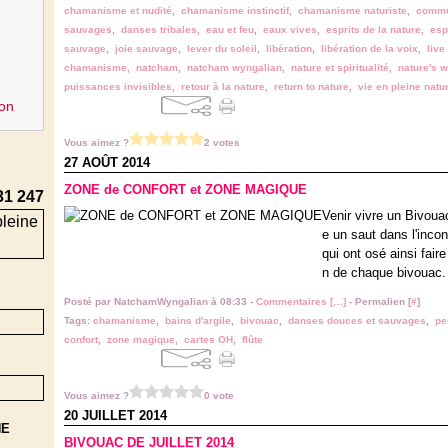
chamanisme et nudité
,
chamanisme instinctif
,
chamanisme naturiste
,
commun
sauvages
,
danses tribales
,
eau et feu
,
eaux vives
,
esprits de la nature
,
espr
sauvage
,
joie sauvage
,
lever du soleil
,
libération
,
libération de la voix
,
live
chamanisme
,
natcham
,
natcham wyngalian
,
nature et spiritualité
,
nature's w
puissances invisibles
,
retour à la nature
,
return to nature
,
vie en pleine natu
on
Vous aimez ?
2 votes
27 AOÛT 2014
ZONE de CONFORT et ZONE MAGIQUE
31 247
Venir vivre un Bivoua
e un saut dans l'inco
qui ont osé ainsi fair
n de chaque bivouac. Il
Posté par NatchamWyngalian à 08:33 -
Commentaires [
…
]
- Permalien [
#
]
Tags:
chamanisme
,
bains d'argile
,
bivouac
,
danses douces et sauvages
,
pe
confort
,
zone magique
,
cartes OH
,
flûte
Vous aimez ?
0 vote
20 JUILLET 2014
NE
BIVOUAC DE JUILLET 2014