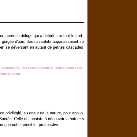
après le déluge qui a deferlé sur tout le sud-
 gorgée d'eau, des ruisselets apparaissaient sp
 en se déversant en autant de petites cascades
 alternatives
,
vacances autrement
,
danses douces et
ature sauvage
e privilégié, au coeur de la nature, pour appliq
Sacrée. Celle-ci consiste à découvrir la nature s
e approche sensible, prospective,...