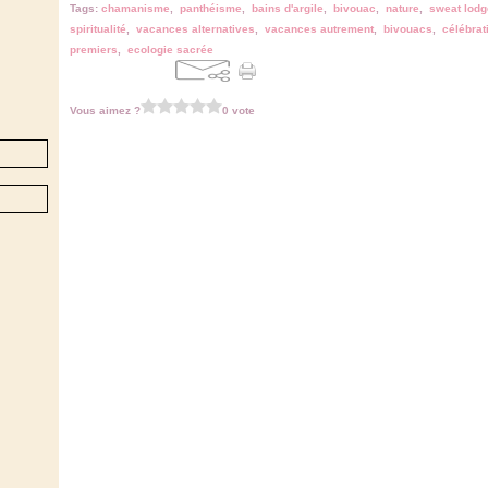
Tags:
chamanisme
,
panthéisme
,
bains d'argile
,
bivouac
,
nature
,
sweat lodg
spiritualité
,
vacances alternatives
,
vacances autrement
,
bivouacs
,
célébrat
premiers
,
ecologie sacrée
Vous aimez ?
0 vote