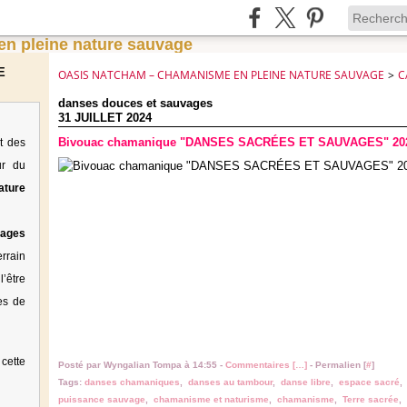
E
OASIS NATCHAM – CHAMANISME EN PLEINE NATURE SAUVAGE
>
C
danses douces et sauvages
31 JUILLET 2024
Bivouac chamanique "DANSES SACRÉES ET SAUVAGES" 2024,
t des
ur du
ature
tages
rrain
’être
es de
cette
Posté par Wyngalian Tompa à 14:55 -
Commentaires [
…
]
- Permalien [
#
]
Tags:
danses chamaniques
,
danses au tambour
,
danse libre
,
espace sacré
puissance sauvage
,
chamanisme et naturisme
,
chamanisme
,
Terre sacrée
,