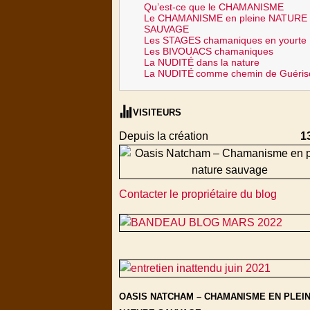
Qu’est-ce que le CHAMANISME
Le CHAMANISME en pleine NATURE
SAUVAGE
Les STAGES chamaniques en yourte
Les BIVOUACS chamaniques
La NUDITÉ dans la nature
La NUDITÉ
comme chemin de Guéris
VISITEURS
Depuis la création
1
Contacter le propriétaire du blog
OASIS NATCHAM – CHAMANISME EN PLEI