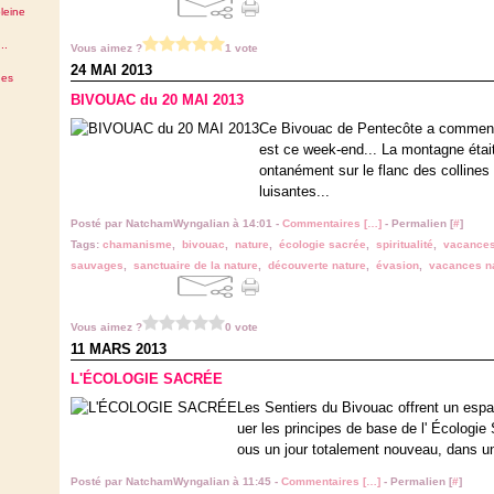
leine
..
Vous aimez ?
1 vote
24 MAI 2013
des
BIVOUAC du 20 MAI 2013
Ce Bivouac de Pentecôte a commencé 
est ce week-end... La montagne était
ontanément sur le flanc des collines
luisantes...
Posté par NatchamWyngalian à 14:01 -
Commentaires [
…
]
- Permalien [
#
]
Tags:
chamanisme
,
bivouac
,
nature
,
écologie sacrée
,
spiritualité
,
vacances
sauvages
,
sanctuaire de la nature
,
découverte nature
,
évasion
,
vacances n
Vous aimez ?
0 vote
11 MARS 2013
L'ÉCOLOGIE SACRÉE
Les Sentiers du Bivouac offrent un espac
uer les principes de base de l' Écologie 
ous un jour totalement nouveau, dans un
Posté par NatchamWyngalian à 11:45 -
Commentaires [
…
]
- Permalien [
#
]