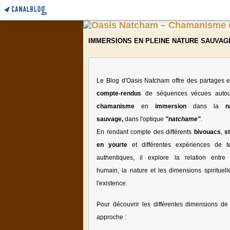
IMMERSIONS EN PLEINE NATURE SAUVAG
Le Blog d'Oasis Natcham offre des partages e
compte-rendus
de séquences vécues auto
chamanisme
en
immersion
dans la
n
sauvage,
dans l'optique
"natchame"
.
En rendant compte des différents
bivouacs
,
s
en yourte
et différentes expériences de te
authentiques, il explore la relation entre l
humain, la nature et les dimensions spirituell
l'existence.
Pour découvrir les différentes dimensions de 
approche :