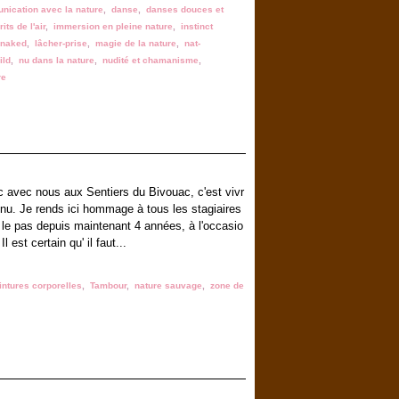
ication avec la nature
,
danse
,
danses douces et
its de l'air
,
immersion en pleine nature
,
instinct
 naked
,
lâcher-prise
,
magie de la nature
,
nat-
ild
,
nu dans la nature
,
nudité et chamanisme
,
re
c avec nous aux Sentiers du Bivouac, c'est vivr
nnu. Je rends ici hommage à tous les stagiaires
e le pas depuis maintenant 4 années, à l'occasio
 est certain qu' il faut...
intures corporelles
,
Tambour
,
nature sauvage
,
zone de