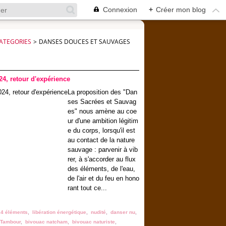
Connexion
+
Créer mon blog
ATEGORIES
>
DANSES DOUCES ET SAUVAGES
 retour d'expérience
La proposition des "Dan
ses Sacrées et Sauvag
es" nous amène au coe
ur d'une ambition légitim
e du corps, lorsqu'il est
au contact de la nature
sauvage : parvenir à vib
rer, à s'accorder au flux
des éléments, de l'eau,
de l'air et du feu en hono
rant tout ce...
,
4 éléments
,
libération énergétique
,
nudité
,
danser nu
,
Tambour
,
bivouac natcham
,
bivouac naturiste
,