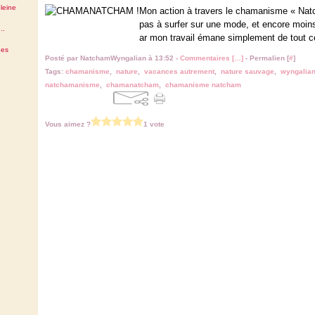
leine
Mon action à travers le chamanisme « Natc
pas à surfer sur une mode, et encore moins
..
ar mon travail émane simplement de tout ce
des
Posté par NatchamWyngalian à 13:52 -
Commentaires [
…
]
- Permalien [
#
]
Tags:
chamanisme
,
nature
,
vacances autrement
,
nature sauvage
,
wyngalia
natchamanisme
,
chamanatcham
,
chamanisme natcham
Vous aimez ?
1 vote