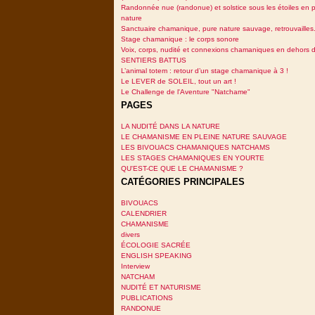
Randonnée nue (randonue) et solstice sous les étoiles en p
nature
Sanctuaire chamanique, pure nature sauvage, retrouvailles.
Stage chamanique : le corps sonore
Voix, corps, nudité et connexions chamaniques en dehors 
SENTIERS BATTUS
L’animal totem : retour d’un stage chamanique à 3 !
Le LEVER de SOLEIL, tout un art !
Le Challenge de l'Aventure "Natchame"
PAGES
LA NUDITÉ DANS LA NATURE
LE CHAMANISME EN PLEINE NATURE SAUVAGE
LES BIVOUACS CHAMANIQUES NATCHAMS
LES STAGES CHAMANIQUES EN YOURTE
QU'EST-CE QUE LE CHAMANISME ?
CATÉGORIES PRINCIPALES
BIVOUACS
CALENDRIER
CHAMANISME
divers
ÉCOLOGIE SACRÉE
ENGLISH SPEAKING
Interview
NATCHAM
NUDITÉ ET NATURISME
PUBLICATIONS
RANDONUE