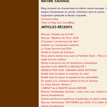
NATURE SAUVAGE
Blog consacré au chamanisme en pleine nature sauvage : 
stages chamaniques en yourte, immersion dans la nature,
exploration spirituelle et liberté corporelle.
Accueil du blog
Créer un blog avec CanalBlog
ARTICLES RÉCENTS
Bivouac "Gardien de la Forêt"
Bivouac "Mystères de l'Eau" 2026
C'est parti ! Les bivouacs de l'été !
Initiation au chamanisme natcham
Le Corps Sonore Avril 2026
Nudité et chemin de Guérison
Nous avions rendez-vous avec la Panthère Noire – Retour 
stage hors du commun
Retour à soi par le son et l’expérience chamanique
Quel lien entre NUDITÉ et SEXUALITÉ ?
NEWSLETTER 2026 - AGENDA OASIS NATCHAM
Nudité dans la nature et ouverture du cœur
Nudité dans la nature et expérience de vulnérabilité
Se mettre à nu, éclosions intimes et ère du Verseau
Le Corps Sonore, Niveau 2
L'IMPACT de la NUDITÉ dans la NATURE
Bivouac chamanique natcham : corps, terre, eau, soleil et 
(retour d'expérience)
Danses sacrées et expérience chamanique en pleine natur
Bivouac chamanique "MYSTÈRES de L'EAU" 8-11 Juillet 2
(retour d'expérience)