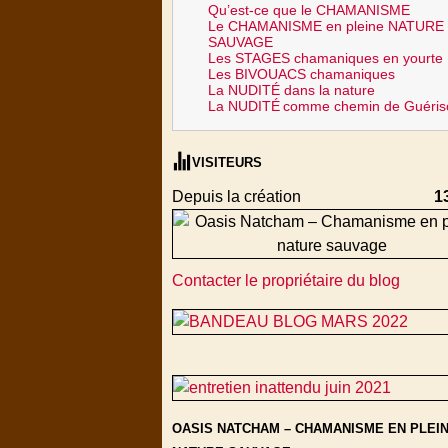
Qu’est-ce que le CHAMANISME
Le CHAMANISME en pleine NATURE
SAUVAGE
Les STAGES chamaniques en yourte
Les BIVOUACS chamaniques
La NUDITÉ dans la nature
La NUDITÉ
comme chemin de Guéris
VISITEURS
Depuis la création
1
Contacter le propriétaire du blog
OASIS NATCHAM – CHAMANISME EN PLEI