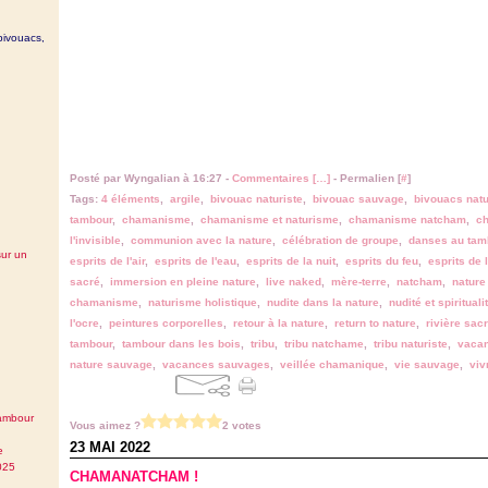
bivouacs,
Posté par Wyngalian à 16:27 -
Commentaires [
…
]
- Permalien [
#
]
Tags:
4 éléments
,
argile
,
bivouac naturiste
,
bivouac sauvage
,
bivouacs nat
tambour
,
chamanisme
,
chamanisme et naturisme
,
chamanisme natcham
,
c
l'invisible
,
communion avec la nature
,
célébration de groupe
,
danses au tam
sur un
esprits de l'air
,
esprits de l'eau
,
esprits de la nuit
,
esprits du feu
,
esprits de l
sacré
,
immersion en pleine nature
,
live naked
,
mère-terre
,
natcham
,
nature 
chamanisme
,
naturisme holistique
,
nudite dans la nature
,
nudité et spirituali
l'ocre
,
peintures corporelles
,
retour à la nature
,
return to nature
,
rivière sac
tambour
,
tambour dans les bois
,
tribu
,
tribu natchame
,
tribu naturiste
,
vacan
nature sauvage
,
vacances sauvages
,
veillée chamanique
,
vie sauvage
,
viv
tambour
Vous aimez ?
2 votes
23 MAI 2022
e
025
CHAMANATCHAM !