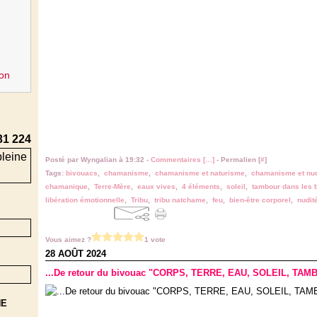
on
31 224
Posté par Wyngalian à 19:32 -
Commentaires [
…
]
- Permalien [
#
]
Tags:
bivouacs
,
chamanisme
,
chamanisme et naturisme
,
chamanisme et nud
chamanique
,
Terre-Mère
,
eaux vives
,
4 éléments
,
soleil
,
tambour dans les 
libération émotionnelle
,
Tribu
,
tribu natchame
,
feu
,
bien-être corporel
,
nudit
Vous aimez ?
1 vote
28 AOÛT 2024
...De retour du bivouac "CORPS, TERRE, EAU, SOLEIL, TAMB
NE