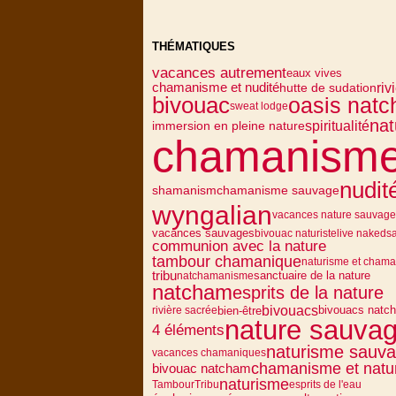
THÉMATIQUES
vacances autrement
eaux vives
riv
chamanisme et nudité
hutte de sudation
bivouac
oasis nat
sweat lodge
nat
spiritualité
immersion en pleine nature
chamanism
nudit
shamanism
chamanisme sauvage
wyngalian
vacances nature sauvage
vacances sauvages
bivouac naturiste
live naked
s
communion avec la nature
tambour chamanique
naturisme et cham
tribu
sanctuaire de la nature
natchamanisme
natcham
esprits de la nature
bivouacs
bivouacs natc
bien-être
rivière sacrée
nature sauva
4 éléments
naturisme sauv
vacances chamaniques
chamanisme et natu
bivouac natcham
naturisme
Tambour
Tribu
esprits de l'eau