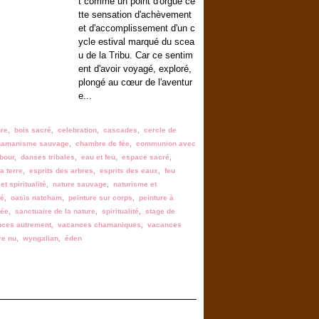
t comme un point d'orgue ce
tte sensation d'achèvement
et d'accomplissement d'un c
ycle estival marqué du scea
u de la Tribu. Car ce sentim
ent d'avoir voyagé, exploré,
plongé au cœur de l'aventur
e...
ure
,
bois sacré
,
celebration
,
cascades
,
cercle de
hamanisme sauvage
,
chambre de fée
,
communion avec
bour
,
danses tribales
,
eau et feu
,
espace sacré
,
a terre
,
esprits des arbres
,
esprits des eaux
,
feu
et spiritualité
,
nature sauvage
,
naturisme et
té
,
oasis natcham
,
peinture sur corps
,
peinture à
rée
,
sanctuaire de la nature
,
spiritualité
,
stage de
ces autrement
,
vacances chamaniques
,
vacances
re nu
,
wyngalian
,
éden