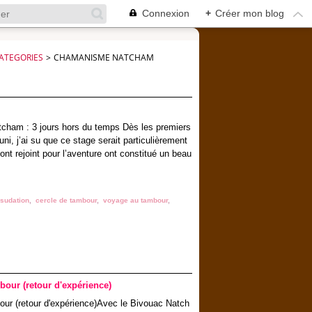
Connexion
+
Créer mon blog
ATEGORIES
>
CHAMANISME NATCHAM
tcham : 3 jours hors du temps Dès les premiers
uni, j’ai su que ce stage serait particulièrement
nt rejoint pour l’aventure ont constitué un beau
 sudation
,
cercle de tambour
,
voyage au tambour
,
bour (retour d'expérience)
Avec le Bivouac Natch