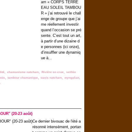
am « CORPS TERRE
EAU SOLEIL TAMBOU
R » j’ai retrouvé le chall
enge de groupe que j’ai
me réellement investir
quand l’occasion se pré
sente. C’est tout un art,
à partir d’une dizaine d
e personnes (ici onze),
d’insuffler une dynamiq
ue à...
ité
,
chamanisme natcham
,
Rivière en crue
,
veillée
bois
,
tambour chamanique
,
oasis natcham
,
wyngalian
,
é
OUR" (20-23 août)
Ce dernier bivouac de l'été a
résonné intensément, portan