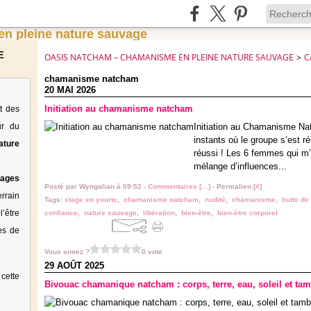
E
OASIS NATCHAM – CHAMANISME EN PLEINE NATURE SAUVAGE
>
C
chamanisme natcham
20 MAI 2026
Initiation au chamanisme natcham
t des
ur du
Initiation au Chamanisme Na
instants où le groupe s’est ré
ature
réussi ! Les 6 femmes qui m’o
mélange d’influences...
tages
Posté par Wyngalian à 09:52 -
Commentaires [
…
]
- Permalien [
#
]
rrain
Tags:
stage en yourte
,
chamanisme natcham
,
nudité
,
chamanisme
,
hutte de
’être
confiance
,
nature sauvage
,
libération
,
bien-être
,
bien-être corporel
es de
Vous aimez ?
0 vote
29 AOÛT 2025
cette
Bivouac chamanique natcham : corps, terre, eau, soleil et tam