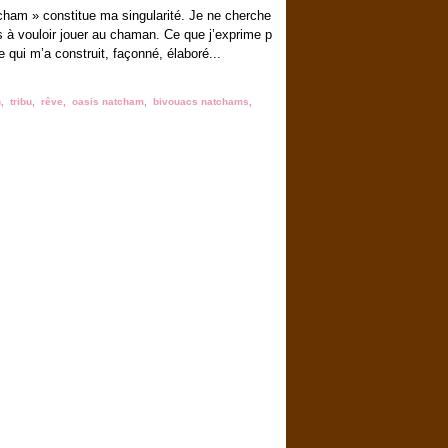
ham » constitue ma singularité. Je ne cherche
 à vouloir jouer au chaman. Ce que j’exprime p
 qui m’a construit, façonné, élaboré...
n
,
tribu
,
rêve
,
oasis natcham
,
bivouacs natchams
,