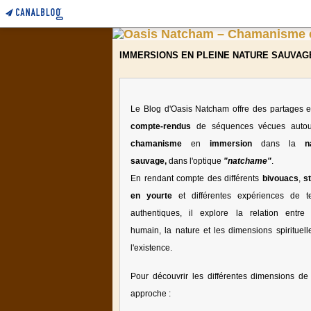
IMMERSIONS EN PLEINE NATURE SAUVAG
Le Blog d'Oasis Natcham offre des partages e
compte-rendus
de séquences vécues auto
chamanisme
en
immersion
dans la
n
sauvage,
dans l'optique
"natchame"
.
En rendant compte des différents
bivouacs
,
s
en yourte
et différentes expériences de te
authentiques, il explore la relation entre l
humain, la nature et les dimensions spirituell
l'existence.
Pour découvrir les différentes dimensions de 
approche :