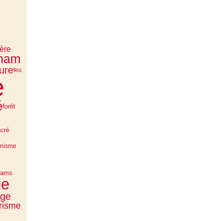
ière
cham
ure
feu
e
é
forêt
acré
anisme
hams
ge
age
risme