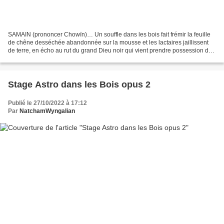
SAMAIN (prononcer Chowïn)… Un souffle dans les bois fait frémir la feuille
de chêne desséchée abandonnée sur la mousse et les lactaires jaillissent
de terre, en écho au rut du grand Dieu noir qui vient prendre possession de
la saison froide. Son domaine...
Stage Astro dans les Bois opus 2
Publié le 27/10/2022 à 17:12
Par
NatchamWyngalian