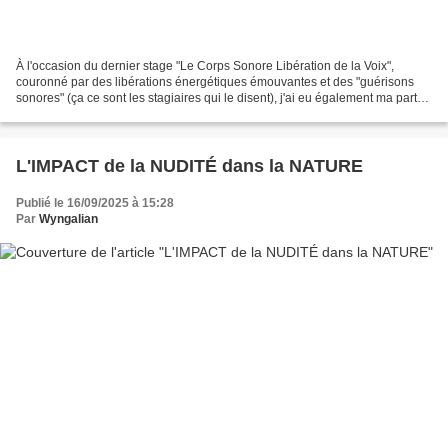
À l'occasion du dernier stage "Le Corps Sonore Libération de la Voix",
couronné par des libérations énergétiques émouvantes et des "guérisons
sonores" (ça ce sont les stagiaires qui le disent), j'ai eu également ma part
de surprise et d'émergence intime....
L'IMPACT de la NUDITÉ dans la NATURE
Publié le 16/09/2025 à 15:28
Par
Wyngalian