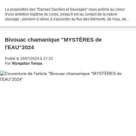
La proposition des "Danses Sacrées et Sauvages" nous amène au coeur
d'une ambition légitime du corps, lorsqu'il est au contact de la nature
sauvage : parvenir à vibrer, à s'accorder au flux des éléments, de l'eau, de
l'air et du feu en honorant tout ce...
Bivouac chamanique "MYSTÈRES de
l'EAU"2024
Publié le 29/07/2024 à 17:33
Par
Wyngalian Tompa