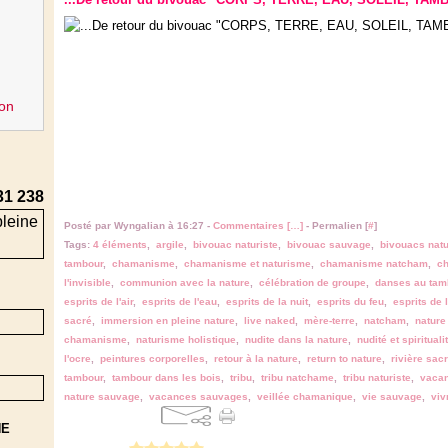
on
31 238
Posté par Wyngalian à 16:27 -
Commentaires [
…
]
- Permalien [
#
]
Tags:
4 éléments
,
argile
,
bivouac naturiste
,
bivouac sauvage
,
bivouacs nat
tambour
,
chamanisme
,
chamanisme et naturisme
,
chamanisme natcham
,
c
l'invisible
,
communion avec la nature
,
célébration de groupe
,
danses au tam
esprits de l'air
,
esprits de l'eau
,
esprits de la nuit
,
esprits du feu
,
esprits de l
sacré
,
immersion en pleine nature
,
live naked
,
mère-terre
,
natcham
,
nature 
chamanisme
,
naturisme holistique
,
nudite dans la nature
,
nudité et spirituali
l'ocre
,
peintures corporelles
,
retour à la nature
,
return to nature
,
rivière sac
tambour
,
tambour dans les bois
,
tribu
,
tribu natchame
,
tribu naturiste
,
vacan
nature sauvage
,
vacances sauvages
,
veillée chamanique
,
vie sauvage
,
viv
NE