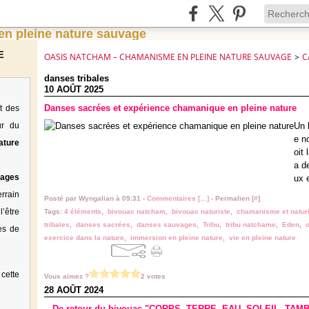
E
OASIS NATCHAM – CHAMANISME EN PLEINE NATURE SAUVAGE
>
C
danses tribales
10 AOÛT 2025
Danses sacrées et expérience chamanique en pleine nature
t des
ur du
Un 
e n
ature
oit 
a d
tages
ux 
rrain
Posté par Wyngalian à 09:31 -
Commentaires [
…
]
- Permalien [
#
]
’être
Tags:
4 éléments
,
bivouac natcham
,
bivouac naturiste
,
chamanisme et natur
tribales
,
danses sacrées
,
danses sauvages
,
Tribu
,
tribu natchame
,
Eden
,
c
es de
exercice dans la nature
,
immersion en pleine nature
,
vie en pleine nature
cette
Vous aimez ?
2 votes
28 AOÛT 2024
...De retour du bivouac "CORPS, TERRE, EAU, SOLEIL, TAMB