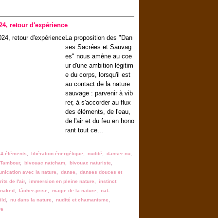
 retour d'expérience
La proposition des "Dan
ses Sacrées et Sauvag
es" nous amène au coe
ur d'une ambition légitim
e du corps, lorsqu'il est
au contact de la nature
sauvage : parvenir à vib
rer, à s'accorder au flux
des éléments, de l'eau,
de l'air et du feu en hono
rant tout ce...
,
4 éléments
,
libération énergétique
,
nudité
,
danser nu
,
Tambour
,
bivouac natcham
,
bivouac naturiste
,
ication avec la nature
,
danse
,
danses douces et
its de l'air
,
immersion en pleine nature
,
instinct
 naked
,
lâcher-prise
,
magie de la nature
,
nat-
ild
,
nu dans la nature
,
nudité et chamanisme
,
re