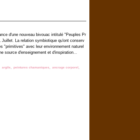
ance d'une nouveau bivouac intitulé "Peuples Pr
 Juillet. La relation symbiotique qu'ont conserv
es "primitives" avec leur environnement naturel
ne source d'enseignement et d'inspiration...
,
argile
,
peintures chamaniques
,
ancrage corporel
,