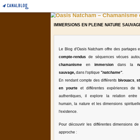
IMMERSIONS EN PLEINE NATURE SAUVAG
Le Blog d'Oasis Natcham offre des partages e
compte-rendus
de séquences vécues auto
chamanisme
en
immersion
dans la
n
sauvage,
dans l'optique
"natchame"
.
En rendant compte des différents
bivouacs
,
s
en yourte
et différentes expériences de te
authentiques, il explore la relation entre l
humain, la nature et les dimensions spirituell
l'existence.
Pour découvrir les différentes dimensions de 
approche :