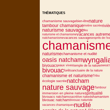
THÉMATIQUES
nature
chamanisme sauvage
bien-être
tambour chamanique
riviè
rivière sacrée
naturisme sauvage
feu
vacances autreme
naturisme et chamanisme
vacances sauvages
natchamanisme
esprits de l'e
chamanism
naturisme
chamanisme et nudité
wyngali
oasis natcham
bivouacs
eaux vives
temple de la nature
sweat 
bivouac
sanctuaire de la nature
forêt
chamanisme et naturisme
Tribu
natcham
écologie sacrée
nature sauvage
Tambour
spiritualité
immersion en pleine nature
bivouacs natchams
shamanism
sacré
live naked
bivouac natcham
bivouac naturiste
nudité
vacances chamaniques