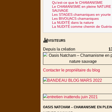
Qu’est-ce que le CHAMANISME
Le CHAMANISME en pleine NATURE
SAUVAGE
Les STAGES chamaniques en yourte
Les BIVOUACS chamaniques
La NUDITÉ dans la nature
La NUDITÉ
comme chemin de Guéris
VISITEURS
Depuis la création
1
Contacter le propriétaire du blog
OASIS NATCHAM – CHAMANISME EN PLEI