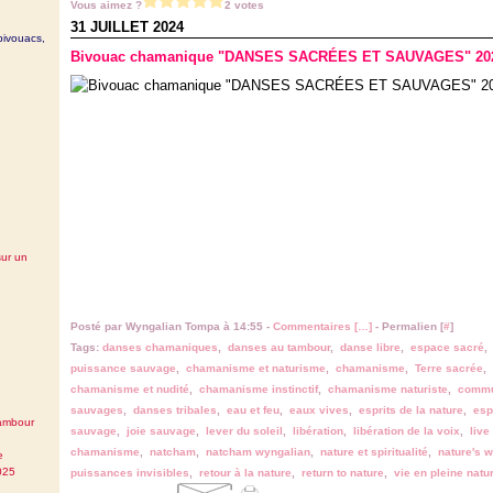
Vous aimez ?
2 votes
31 JUILLET 2024
bivouacs,
Bivouac chamanique "DANSES SACRÉES ET SAUVAGES" 2024,
sur un
Posté par Wyngalian Tompa à 14:55 -
Commentaires [
…
]
- Permalien [
#
]
Tags:
danses chamaniques
,
danses au tambour
,
danse libre
,
espace sacré
puissance sauvage
,
chamanisme et naturisme
,
chamanisme
,
Terre sacrée
,
chamanisme et nudité
,
chamanisme instinctif
,
chamanisme naturiste
,
commun
sauvages
,
danses tribales
,
eau et feu
,
eaux vives
,
esprits de la nature
,
espr
tambour
sauvage
,
joie sauvage
,
lever du soleil
,
libération
,
libération de la voix
,
live
chamanisme
,
natcham
,
natcham wyngalian
,
nature et spiritualité
,
nature's w
e
025
puissances invisibles
,
retour à la nature
,
return to nature
,
vie en pleine natu