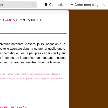
Connexion
+
Créer mon blog
ATEGORIES
>
DANSES TRIBALES
bivouac natcham, c'est toujours l'occasion d'un
ouvelle aventure dans la nature, et quelle que s
la thématique il est à peu près certain qu'il y aur
e l'inconnu, de la surprise, des courants nouvea
et des inspirations inédites. Pour ce bivouac...
isme
,
naturisme
,
naturisme chamanisme
,
danses
elebration
,
tantra
,
espace sacré
,
exploration intime
,
OUR" (20-23 août)