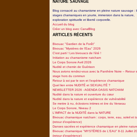
NATURE SAUVAGE
Blog consacré au chamanisme en pleine nature sauvage : 
stages chamaniques en yourte, immersion dans la nature,
exploration spirituelle et liberté corporelle.
Accueil du blog
Créer un blog avec CanalBlog
ARTICLES RÉCENTS
Bivouac "Gardien de la Forêt"
Bivouac "Mystères de l'Eau" 2026
C'est parti ! Les bivouacs de l'été !
Initiation au chamanisme natcham
Le Corps Sonore Avril 2026
Nudité et chemin de Guérison
Nous avions rendez-vous avec la Panthère Noire – Retour 
stage hors du commun
Retour à soi par le son et l’expérience chamanique
Quel lien entre NUDITÉ et SEXUALITÉ ?
NEWSLETTER 2026 - AGENDA OASIS NATCHAM
Nudité dans la nature et ouverture du cœur
Nudité dans la nature et expérience de vulnérabilité
Se mettre à nu, éclosions intimes et ère du Verseau
Le Corps Sonore, Niveau 2
L'IMPACT de la NUDITÉ dans la NATURE
Bivouac chamanique natcham : corps, terre, eau, soleil et 
(retour d'expérience)
Danses sacrées et expérience chamanique en pleine natur
Bivouac chamanique "MYSTÈRES de L'EAU" 8-11 Juillet 2
(retour d'expérience)