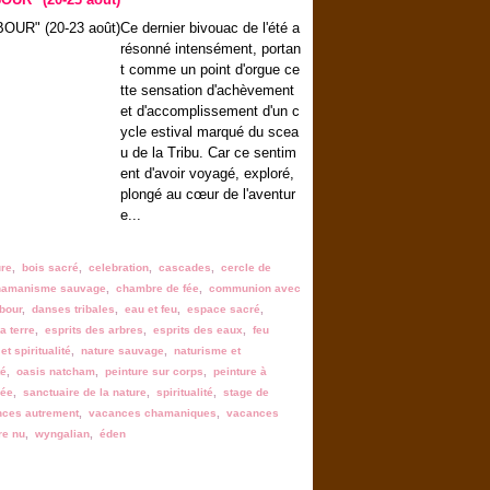
Ce dernier bivouac de l'été a
résonné intensément, portan
t comme un point d'orgue ce
tte sensation d'achèvement
et d'accomplissement d'un c
ycle estival marqué du scea
u de la Tribu. Car ce sentim
ent d'avoir voyagé, exploré,
plongé au cœur de l'aventur
e...
ure
,
bois sacré
,
celebration
,
cascades
,
cercle de
hamanisme sauvage
,
chambre de fée
,
communion avec
bour
,
danses tribales
,
eau et feu
,
espace sacré
,
a terre
,
esprits des arbres
,
esprits des eaux
,
feu
et spiritualité
,
nature sauvage
,
naturisme et
té
,
oasis natcham
,
peinture sur corps
,
peinture à
rée
,
sanctuaire de la nature
,
spiritualité
,
stage de
ces autrement
,
vacances chamaniques
,
vacances
re nu
,
wyngalian
,
éden