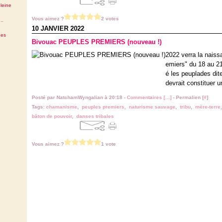
leine
Vous aimez ?
2 votes
..
10 JANVIER 2022
des
Bivouac PEUPLES PREMIERS (nouveau !)
2022 verra la naiss
emiers" du 18 au 21
é les peuplades dit
devrait constituer u
Posté par NatchamWyngalian à 20:18 -
Commentaires [
…
]
- Permalien [
#
]
Tags:
chamanisme
,
peuples premiers
,
naturisme sauvage
,
tribu
,
mère-terre
bâton de pouvoir
,
danses tribales
Vous aimez ?
1 vote