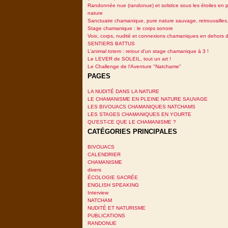
Randonnée nue (randonue) et solstice sous les étoiles en p
nature
Sanctuaire chamanique, pure nature sauvage, retrouvailles.
Stage chamanique : le corps sonore
Voix, corps, nudité et connexions chamaniques en dehors 
SENTIERS BATTUS
L’animal totem : retour d’un stage chamanique à 3 !
Le LEVER de SOLEIL, tout un art !
Le Challenge de l'Aventure "Natchame"
PAGES
LA NUDITÉ DANS LA NATURE
LE CHAMANISME EN PLEINE NATURE SAUVAGE
LES BIVOUACS CHAMANIQUES NATCHAMS
LES STAGES CHAMANIQUES EN YOURTE
QU'EST-CE QUE LE CHAMANISME ?
CATÉGORIES PRINCIPALES
BIVOUACS
CALENDRIER
CHAMANISME
divers
ÉCOLOGIE SACRÉE
ENGLISH SPEAKING
Interview
NATCHAM
NUDITÉ ET NATURISME
PUBLICATIONS
RANDONUE