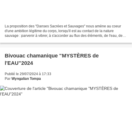
La proposition des "Danses Sacrées et Sauvages" nous amène au coeur
d'une ambition légitime du corps, lorsqu'il est au contact de la nature
sauvage : parvenir à vibrer, à s'accorder au flux des éléments, de l'eau, de
l'air et du feu en honorant tout ce...
Bivouac chamanique "MYSTÈRES de
l'EAU"2024
Publié le 29/07/2024 à 17:33
Par
Wyngalian Tompa