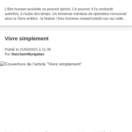
L'être humain possède un pouvoir ignoré. Ce pouvoir, il l'a contracté
autrefois, à l'aube des temps. Un immense manteau de splendeur recouvrait
alors la Terre entière : la Nature ! Des hommes vivaient pieds nus sur cette
Terre sacrée. Il aimaient la Terre,...
Vivre simplement
Publié le 21/04/2021 à 11:36
Par
NatchamWyngalian