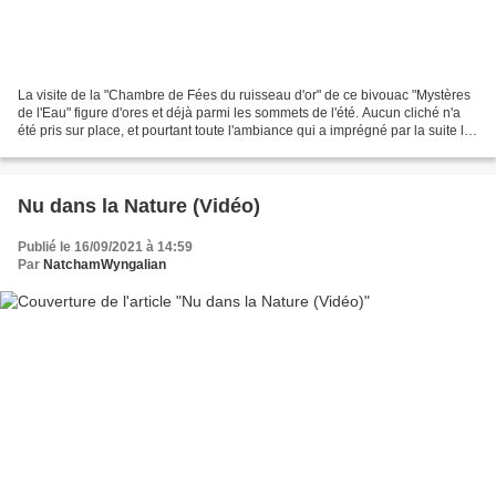
La visite de la "Chambre de Fées du ruisseau d'or" de ce bivouac "Mystères
de l'Eau" figure d'ores et déjà parmi les sommets de l'été. Aucun cliché n'a
été pris sur place, et pourtant toute l'ambiance qui a imprégné par la suite le
bivouac n'a fait qu'évoquer...
Nu dans la Nature (Vidéo)
Publié le 16/09/2021 à 14:59
Par
NatchamWyngalian