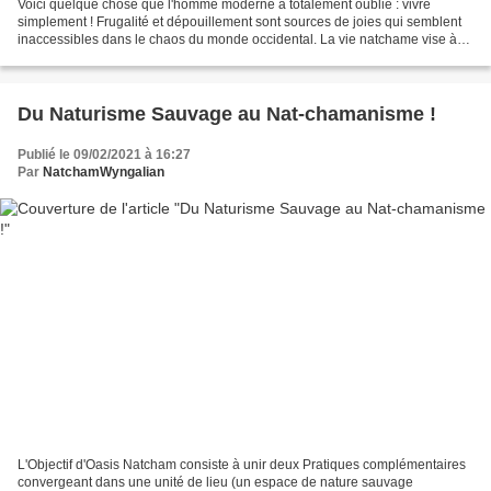
Voici quelque chose que l'homme moderne a totalement oublié : vivre
simplement ! Frugalité et dépouillement sont sources de joies qui semblent
inaccessibles dans le chaos du monde occidental. La vie natchame vise à
se rapprocher de cet objectif. Car plus...
Du Naturisme Sauvage au Nat-chamanisme !
Publié le 09/02/2021 à 16:27
Par
NatchamWyngalian
L'Objectif d'Oasis Natcham consiste à unir deux Pratiques complémentaires
convergeant dans une unité de lieu (un espace de nature sauvage