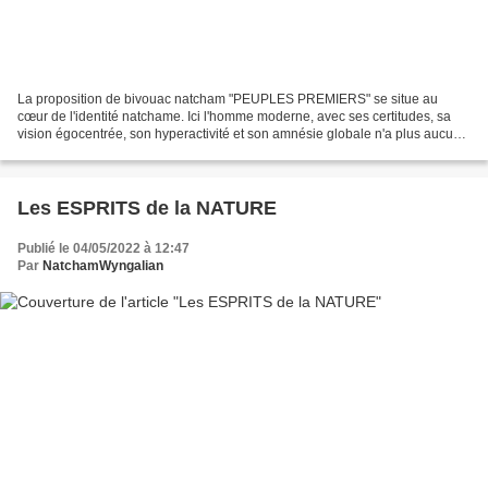
La proposition de bivouac natcham "PEUPLES PREMIERS" se situe au
cœur de l'identité natchame. Ici l'homme moderne, avec ses certitudes, sa
vision égocentrée, son hyperactivité et son amnésie globale n'a plus aucun
pouvoir et laisse la place à des mémoires...
Les ESPRITS de la NATURE
Publié le 04/05/2022 à 12:47
Par
NatchamWyngalian