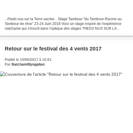
...Pieds nus sur la Terre sacrée... Stage Tambour "du Tambour-Racine au
Tambour de rêve" 23-24 Juin 2018 Voici un stage inspiré de l'expérience
natchame qui s'inscrit dans l'optique des stages "PIEDS NUS SUR LA
TERRE SACRÉE" que j'initie, stages axés...
Retour sur le festival des 4 vents 2017
Publié le 10/06/2017 à 10:01
Par
NatchamWyngalian