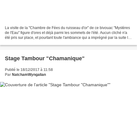
La visite de la "Chambre de Fées du ruisseau d'or" de ce bivouac "Mystères
de l'Eau" figure d'ores et déjà parmi les sommets de l'été. Aucun cliché n'a
été pris sur place, et pourtant toute l'ambiance qui a imprégné par la suite le
bivouac n'a fait qu'évoquer...
Stage Tambour "Chamanique"
Publié le 18/12/2017 à 11:58
Par
NatchamWyngalian