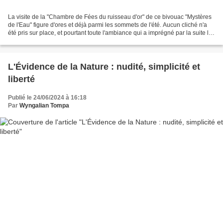
La visite de la "Chambre de Fées du ruisseau d'or" de ce bivouac "Mystères
de l'Eau" figure d'ores et déjà parmi les sommets de l'été. Aucun cliché n'a
été pris sur place, et pourtant toute l'ambiance qui a imprégné par la suite le
bivouac n'a fait qu'évoquer...
L'Évidence de la Nature : nudité, simplicité et
liberté
Publié le 24/06/2024 à 16:18
Par
Wyngalian Tompa