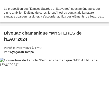
La proposition des "Danses Sacrées et Sauvages" nous amène au coeur
d'une ambition légitime du corps, lorsqu'il est au contact de la nature
sauvage : parvenir à vibrer, à s'accorder au flux des éléments, de l'eau, de
l'air et du feu en honorant tout ce...
Bivouac chamanique "MYSTÈRES de
l'EAU"2024
Publié le 29/07/2024 à 17:33
Par
Wyngalian Tompa