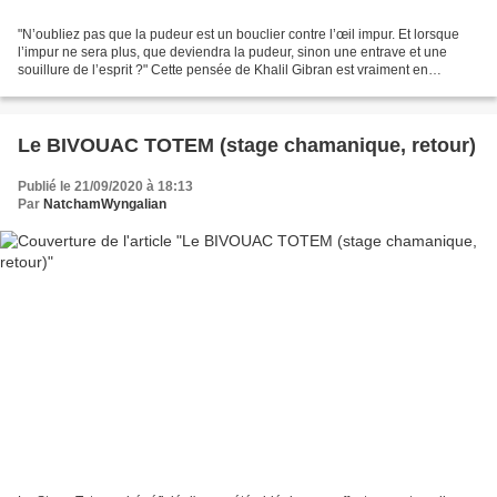
"N’oubliez pas que la pudeur est un bouclier contre l’œil impur. Et lorsque
l’impur ne sera plus, que deviendra la pudeur, sinon une entrave et une
souillure de l’esprit ?" Cette pensée de Khalil Gibran est vraiment en
résonance avec toute l'ambiance...
Le BIVOUAC TOTEM (stage chamanique, retour)
Publié le 21/09/2020 à 18:13
Par
NatchamWyngalian