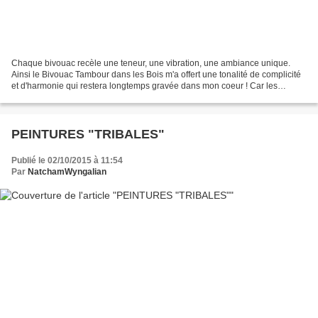
Chaque bivouac recèle une teneur, une vibration, une ambiance unique.
Ainsi le Bivouac Tambour dans les Bois m'a offert une tonalité de complicité
et d'harmonie qui restera longtemps gravée dans mon coeur ! Car les
bivouacs constituent de véritables aventures...
PEINTURES "TRIBALES"
Publié le 02/10/2015 à 11:54
Par
NatchamWyngalian