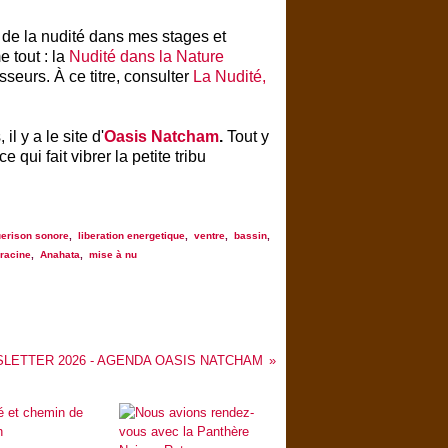
ue de la nudité dans mes stages et
 tout : la
Nudité dans la Nature
sseurs. À ce titre, consulter
La Nudité,
 il y a
le site d'
Oasis Natcham
.
Tout y
qui fait vibrer la petite tribu
erison sonore
,
liberation energetique
,
ventre
,
bassin
,
racine
,
Anahata
,
mise à nu
LETTER 2026 - AGENDA OASIS NATCHAM