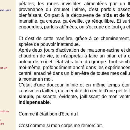
pétales, les roues invisibles alimentées par un 
provenance du creuset intime, c'est parfois assez 
bivouacs,
bienfaisant. On part à la découverte de
nids et de f
intensifie, ça creuse, ça éveille, ça rééquilibre. Et s
engourdies, parfois abîmées, on s'occupe de tout ça et ç
Et c'est de cette manière, grâce à ce cheminement,
sphère de pouvoir inattendue.
Après deux jours d'activation de ma zone-racine et 
chaudron de vie, je m'apprêtai à faire un bilan et à c
autour de moi et l'état vibratoire du groupe. Tout sem
moi-même, profondément ancré dans les expériences
sur un
centré, enraciné dans un bien-être de toutes mes cell
à monter en moi.
C'était d'une douceur infinie et en même temps ét
coussin en tailleur, nu, membre du cercle d'une petite 
simple,
puissante, évidente, jaillissant de mon ve
indispensable
.
tambour
Comme il était bon d'être nu !
e
025
C'est comme si mon corps me remerciait.