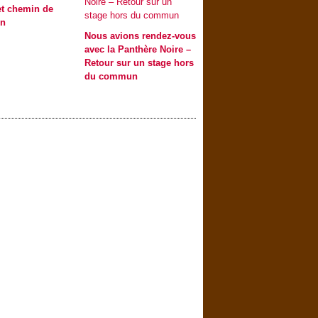
et chemin de
on
Nous avions rendez-vous
avec la Panthère Noire –
Retour sur un stage hors
du commun