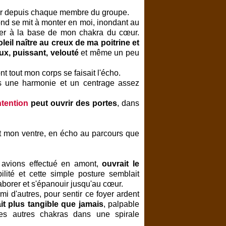
uter depuis chaque membre du groupe.
nd se mit à monter en moi, inondant au
ter à la base de mon chakra du cœur.
leil naître au creux de ma poitrine et
ux, puissant, velouté
et même un peu
 tout mon corps se faisait l'écho.
ans une harmonie et un centrage assez
ntention
peut ouvrir des portes
, dans
t mon ventre, en écho au parcours que
s avions effectué en amont,
ouvrait le
bilité et cette simple posture semblait
aborer et s'épanouir jusqu'au cœur.
rmi d'autres, pour sentir ce foyer ardent
t plus tangible que jamais
, palpable
les autres chakras dans une spirale