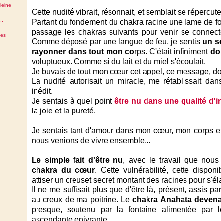
leine
Cette nudité vibrait, résonnait, et semblait se réperc
..
Partant du fondement du chakra racine une lame de fo
passage les chakras suivants pour venir se connec
des
Comme déposé par une langue de feu, je sentis
un so
rayonner dans tout mon co
rps. C'était infiniment
do
voluptueux. Comme si du lait et du miel s'écoulait.
Je buvais de tout mon cœur cet appel, ce message, dont
La nudité autorisait un miracle, me rétablissait d
inédit.
Je sentais à quel point
être nu dans une qualité d'i
la joie et la pureté.
Je sentais tant d'amour dans mon cœur, mon corps e
nous venions de vivre ensemble...
Le simple fait d'être nu
, avec le travail que nou
chakra du cœur
. Cette vulnérabilité, cette disponi
attiser un creuset secret montant des racines pour s'él
Il ne me suffisait plus que d'être là, présent, assis pa
au creux de ma poitrine. Le
chakra Anahata devenai
presque, soutenu par la fontaine alimentée par 
ascendante enivrante.