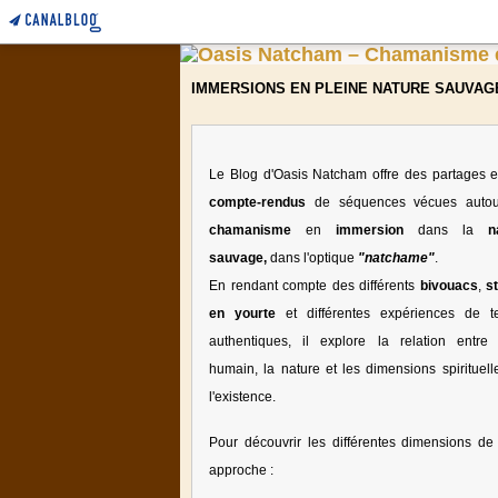
IMMERSIONS EN PLEINE NATURE SAUVAG
Le Blog d'Oasis Natcham offre des partages e
compte-rendus
de séquences vécues auto
chamanisme
en
immersion
dans la
n
sauvage,
dans l'optique
"natchame"
.
En rendant compte des différents
bivouacs
,
s
en yourte
et différentes expériences de te
authentiques, il explore la relation entre l
humain, la nature et les dimensions spirituell
l'existence.
Pour découvrir les différentes dimensions de 
approche :