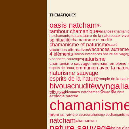
THÉMATIQUES
oasis natcham
feu
tambour chamanique
vacances chamani
sanctuaire de la nature
eaux vive
natchamanisme
spiritualité
chamanisme et nudité
chamanisme et naturisme
sacré
vacances autreme
vacances alternatives
4 éléments
b
Tambour
vacances nature sauvage
naturisme
vacances sauvages
chamanisme sauvage
immersion en pleine 
communion avec la natur
esprits de l'eau
naturisme sauvage
esprits de la nature
temple de la natu
wyngali
nudité
bivouac
tribu
bivouacs natchams
forêt
bivouac naturiste
écologie sacrée
chamanism
bivouacs
rivière sacrée
naturisme et chamanism
natcham
shamanism
nature sauvage
bains d'ar