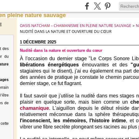
E
OASIS NATCHAM – CHAMANISME EN PLEINE NATURE SAUVAGE
>
N
NUDITÉ DANS LA NATURE ET OUVERTURE DU CŒUR
1 DÉCEMBRE 2025
t des
Nudité dans la nature et ouverture du cœur
ur du
À l'occasion du dernier stage "Le Corps Sonore Lib
ature
libérations énergétiques
émouvantes et des
"gu
stagiaires qui le disent), j'ai eu également ma part d
des années de pratique je constate le chemin parcou
tages
dernier stage, ce fut flagrant.
rrain
’être
Il faut savoir que j'utilise la nudité dans mes stages
plaisir en quelque sorte, mais bien comme un
che
es de
chamanique
. L'aiguillon depuis le début réside dan
relativement méconnue dans la sphère thérapeuti
l'inconscient, les mémoires, l'histoire intime
, et 
cette
vibrer une fibre secrète plongeant ses racines au plus p