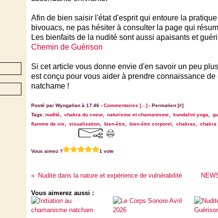
Afin de bien saisir l'état d'esprit qui entoure la pratiq
bivouacs, ne pas hésiter à consulter la page qui résume
Les bienfaits de la nudité sont aussi apaisants et guéri
Chemin de Guérison
Si cet article vous donne envie d'en savoir un peu plus,
est conçu pour vous aider à prendre connaissance de ce 
natchame !
Posté par Wyngalian à 17:46 -
Commentaires [
…
]
- Permalien [
#
]
Tags:
nudité
,
chakra du coeur
,
naturisme et chamanisme
,
kundalini yoga
,
gu
flamme de vie
,
visualisation
,
bien-être
,
bien-être corporel
,
chakras
,
chakra 
Vous aimez ?
1 vote
Nudité dans la nature et expérience de vulnérabilité
NEWS
Vous aimerez aussi :