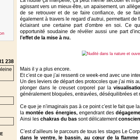
La nudité ça interpelle, ça peut même secouer et imp
agissant vers un mieux-être, un apaisement, un allèg
de se retrouver et de se faire confiance, de se fai
également à travers le regard d'autrui, permettant de 
éclairant une certaine part d'ombre en soi. Ce q
opportunité soudaine de révéler aussi une part d'in
on
l’effet de la mise à nu.
31 238
Mais il y a plus encore.
Et c'est ce que j'ai ressenti ce week-end avec une inte
Un des leviers de départ des protocoles que j'ai mis a
plonger dans le creuset corporel par la
visualisati
généralement bloquées, entravées, déséquilibrées et
Ce que je n'imaginais pas à ce point c'est le fait que l
la
montée des énergies,
engendrant des
dégageme
Ainsi les
chakras du bas
sont délicatement
conscient
C'est d'ailleurs le parcours de tous les stages Le Cor
NE
dans le ventre, le bassin, au cœur de la flamme 