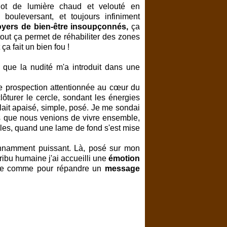
flot de lumière chaud et velouté en
bouleversant, et toujours infiniment
oyers de bien-être insoupçonnés,
ça
urtout ça permet de réhabiliter des zones
a fait un bien fou !
 que la nudité m'a introduit dans une
de prospection attentionnée au cœur du
lôturer le cercle, sondant les énergies
blait apaisé, simple, posé. Je me sondai
 que nous venions de vivre ensemble,
ules, quand une lame de fond s'est mise
onnamment puissant. Là, posé sur mon
tribu humaine j'ai accueilli une
émotion
ntre comme pour répandre un
message