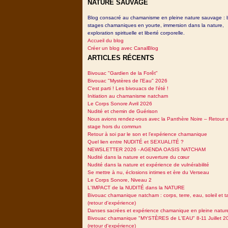
NATURE SAUVAGE
Blog consacré au chamanisme en pleine nature sauvage : 
stages chamaniques en yourte, immersion dans la nature,
exploration spirituelle et liberté corporelle.
Accueil du blog
Créer un blog avec CanalBlog
ARTICLES RÉCENTS
Bivouac "Gardien de la Forêt"
Bivouac "Mystères de l'Eau" 2026
C'est parti ! Les bivouacs de l'été !
Initiation au chamanisme natcham
Le Corps Sonore Avril 2026
Nudité et chemin de Guérison
Nous avions rendez-vous avec la Panthère Noire – Retour 
stage hors du commun
Retour à soi par le son et l’expérience chamanique
Quel lien entre NUDITÉ et SEXUALITÉ ?
NEWSLETTER 2026 - AGENDA OASIS NATCHAM
Nudité dans la nature et ouverture du cœur
Nudité dans la nature et expérience de vulnérabilité
Se mettre à nu, éclosions intimes et ère du Verseau
Le Corps Sonore, Niveau 2
L'IMPACT de la NUDITÉ dans la NATURE
Bivouac chamanique natcham : corps, terre, eau, soleil et 
(retour d'expérience)
Danses sacrées et expérience chamanique en pleine natur
Bivouac chamanique "MYSTÈRES de L'EAU" 8-11 Juillet 2
(retour d'expérience)