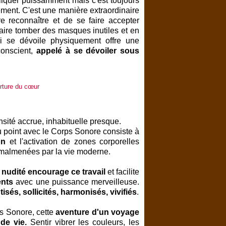
liquer puissamment mais c'est toujours
ement. C'est une manière extraordinaire
re reconnaître et de se faire accepter
faire tomber des masques inutiles et en
ui se dévoile physiquement offre une
conscient,
appelé à se dévoiler sous
nsité accrue, inhabituelle presque.
u point avec le Corps Sonore consiste à
on
et l'activation de zones corporelles
 malmenées par la vie moderne.
a
nudité
encourage ce travail
et facilite
nts
avec une puissance merveilleuse.
isés, sollicités, harmonisés, vivifiés
.
ps Sonore, cette
aventure d'un voyage
de vie.
Sentir vibrer les couleurs, les