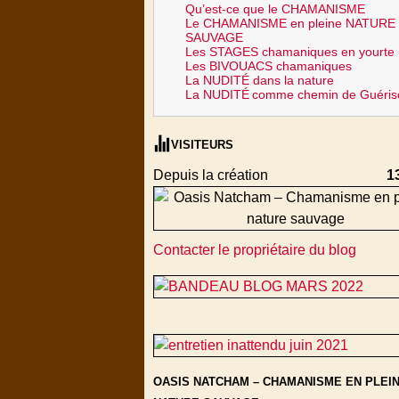
Qu’est-ce que le CHAMANISME
Le CHAMANISME en pleine NATURE
SAUVAGE
Les STAGES chamaniques en yourte
Les BIVOUACS chamaniques
La NUDITÉ dans la nature
La NUDITÉ
comme chemin de Guéris
VISITEURS
Depuis la création
1
Contacter le propriétaire du blog
OASIS NATCHAM – CHAMANISME EN PLEI