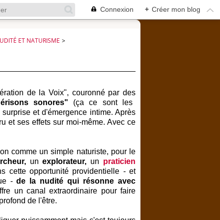
Connexion
+
Créer mon blog
UDITÉ ET NATURISME
>
ération de la Voix", couronné par des
érisons sonores"
(ça ce sont les
e surprise et d'émergence intime. Après
ru et ses effets sur moi-même. Avec ce
 non comme un simple naturiste, pour le
rcheur,
un
explorateur,
un
praticien
s cette opportunité providentielle - et
que -
de la nudité qui résonne avec
offre un canal extraordinaire pour faire
rofond de l'être.