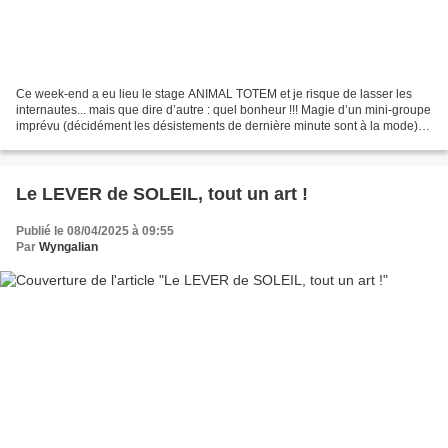
Ce week-end a eu lieu le stage ANIMAL TOTEM et je risque de lasser les
internautes... mais que dire d’autre : quel bonheur !!! Magie d’un mini-groupe
imprévu (décidément les désistements de dernière minute sont à la mode) et
en définitive providentiel,...
Le LEVER de SOLEIL, tout un art !
Publié le 08/04/2025 à 09:55
Par
Wyngalian