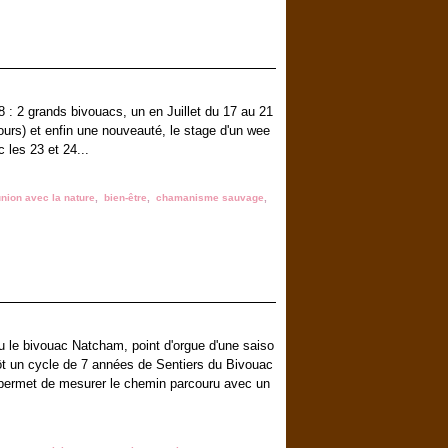
8 : 2 grands bivouacs, un en Juillet du 17 au 21
 jours) et enfin une nouveauté, le stage d'un wee
les 23 et 24...
ion avec la nature
,
bien-être
,
chamanisme sauvage
,
u le bivouac Natcham, point d'orgue d'une saiso
clôt un cycle de 7 années de Sentiers du Bivouac
e permet de mesurer le chemin parcouru avec un