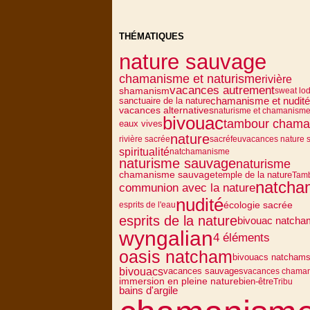
THÉMATIQUES
nature sauvage
chamanisme et naturisme
rivière
vacances autrement
shamanism
sweat lo
sanctuaire de la nature
chamanisme et nudité
vacances alternatives
naturisme et chamanism
bivouac
tambour chama
eaux vives
nature
rivière sacrée
sacré
feu
vacances nature 
spiritualité
natchamanisme
naturisme sauvage
naturisme
chamanisme sauvage
temple de la nature
Tam
natcha
communion avec la nature
nudité
écologie sacrée
esprits de l'eau
esprits de la nature
bivouac natcha
wyngalian
4 éléments
oasis natcham
bivouacs natcham
bivouacs
vacances sauvages
vacances chama
immersion en pleine nature
bien-être
Tribu
bains d'argile