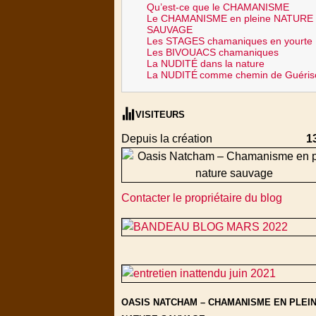
Qu’est-ce que le CHAMANISME
Le CHAMANISME en pleine NATURE
SAUVAGE
Les STAGES chamaniques en yourte
Les BIVOUACS chamaniques
La NUDITÉ dans la nature
La NUDITÉ
comme chemin de Guéris
VISITEURS
Depuis la création
1
Contacter le propriétaire du blog
OASIS NATCHAM – CHAMANISME EN PLEI