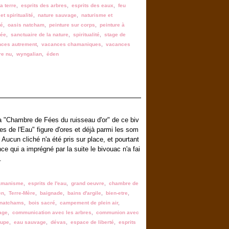
a terre
,
esprits des arbres
,
esprits des eaux
,
feu
et spiritualité
,
nature sauvage
,
naturisme et
té
,
oasis natcham
,
peinture sur corps
,
peinture à
rée
,
sanctuaire de la nature
,
spiritualité
,
stage de
ces autrement
,
vacances chamaniques
,
vacances
re nu
,
wyngalian
,
éden
la "Chambre de Fées du ruisseau d'or" de ce biv
s de l'Eau" figure d'ores et déjà parmi les som
 Aucun cliché n'a été pris sur place, et pourtant
nce qui a imprégné par la suite le bivouac n'a fai
.
amanisme
,
esprits de l'eau
,
grand oeuvre
,
chambre de
en
,
Terre-Mère
,
baignade
,
bains d'argile
,
bien-etre
,
 natchams
,
bois sacré
,
campement de plein air
,
age
,
communication avec les arbres
,
communion avec
oupe
,
eau sauvage
,
dévas
,
espace de liberté
,
esprits