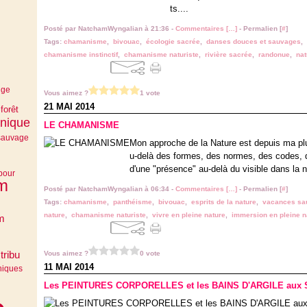
ts....
Posté par NatchamWyngalian à 21:36 -
Commentaires [
…
]
- Permalien [
#
]
Tags:
chamanisme
,
bivouac
,
écologie sacrée
,
danses douces et sauvages
,
chamanisme instinctif
,
chamanisme naturiste
,
rivière sacrée
,
randonue
,
nat
dge
Vous aimez ?
1 vote
21 MAI 2014
forêt
e
nique
LE CHAMANISME
sauvage
Mon approche de la Nature est depuis ma pl
u-delà des formes, des normes, des codes, des
d'une "présence" au-delà du visible dans la nat
bour
m
Posté par NatchamWyngalian à 06:34 -
Commentaires [
…
]
- Permalien [
#
]
Tags:
chamanisme
,
panthéisme
,
bivouac
,
esprits de la nature
,
vacances sa
nature
,
chamanisme naturiste
,
vivre en pleine nature
,
immersion en pleine n
m
s
tribu
Vous aimez ?
0 vote
11 MAI 2014
niques
Les PEINTURES CORPORELLES et les BAINS D'ARGILE aux S