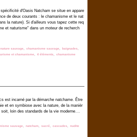
 la spécificité d'Oasis Natcham se situe en appare
nce de deux courants : le chamanisme et le nat
ans la nature). Si d'ailleurs vous tapez cette req
e et naturisme" dans un moteur de recherch
,
nature sauvage
,
chamanisme sauvage
,
baignades
,
turisme et chamanisme
,
4 éléments
,
chamanisme
uacs est incarné par la démarche natchame. Être
 et en symbiose avec la nature, de la manièr
i soit, loin des standards de la vie moderne....
nisme sauvage
,
natcham
,
sacré
,
cascades
,
nudite