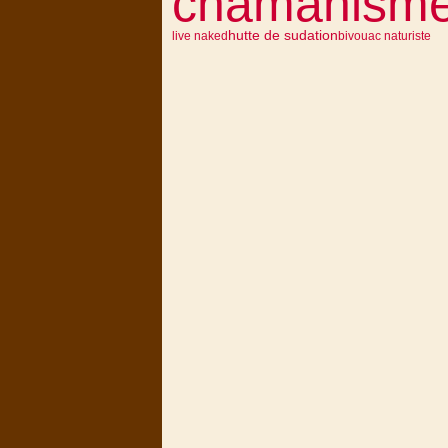
chamanism
hutte de sudation
live naked
bivouac naturiste