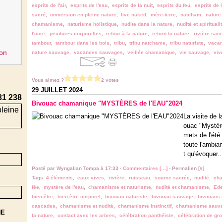
esprits de l'air
,
esprits de l'eau
,
esprits de la nuit
,
esprits du feu
,
esprits de l
sacré
,
immersion en pleine nature
,
live naked
,
mère-terre
,
natcham
,
nature 
chamanisme
,
naturisme holistique
,
nudite dans la nature
,
nudité et spirituali
l'ocre
,
peintures corporelles
,
retour à la nature
,
return to nature
,
rivière sac
tambour
,
tambour dans les bois
,
tribu
,
tribu natchame
,
tribu naturiste
,
vacan
on
nature sauvage
,
vacances sauvages
,
veillée chamanique
,
vie sauvage
,
viv
Vous aimez ?
2 votes
29 JUILLET 2024
31 238
Bivouac chamanique "MYSTÈRES de l'EAU"2024
La visite de 
ouac "Mystère
mets de l'été.
toute l'ambia
t qu'évoquer..
Posté par Wyngalian Tompa à 17:33 -
Commentaires [
…
]
- Permalien [
#
]
Tags:
4 éléments
,
eaux vives
,
rivière
,
ruisseau
,
source sacrée
,
nudité
,
ch
fée
,
mystère de l'eau
,
chamanisme et naturisme
,
nudité et chamanisme
,
Ed
bien-être
,
bien-être corporel
,
bivouac naturiste
,
bivouac sauvage
,
bivouacs
cascades
,
chamanisme et nudité
,
chamanisme instinctif
,
chamanisme sauv
NE
la nature
,
contact avec les arbres
,
célébration panthéïste
,
célébration de gr