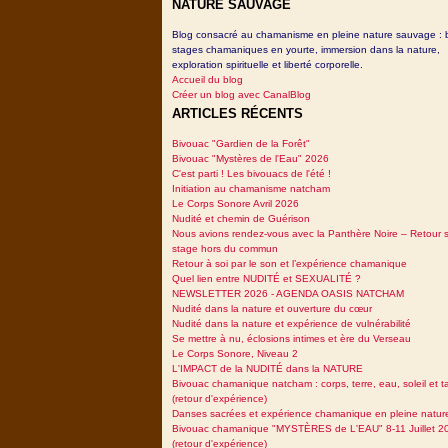
NATURE SAUVAGE
Blog consacré au chamanisme en pleine nature sauvage : 
stages chamaniques en yourte, immersion dans la nature,
exploration spirituelle et liberté corporelle.
Accueil du blog
Créer un blog avec CanalBlog
ARTICLES RÉCENTS
Bivouac "Gardien de la Forêt"
Bivouac "Mystères de l'Eau" 2026
C'est parti ! Les bivouacs de l'été !
Initiation au chamanisme natcham
Le Corps Sonore Avril 2026
Nudité et chemin de Guérison
Nous avions rendez-vous avec la Panthère Noire – Retour 
stage hors du commun
Retour à soi par le son et l’expérience chamanique
Quel lien entre NUDITÉ et SEXUALITÉ ?
NEWSLETTER 2026 - AGENDA OASIS NATCHAM
Nudité dans la nature et ouverture du cœur
Nudité dans la nature et expérience de vulnérabilité
Se mettre à nu, éclosions intimes et ère du Verseau
Le Corps Sonore, Niveau 2
L'IMPACT de la NUDITÉ dans la NATURE
Bivouac chamanique natcham : corps, terre, eau, soleil et 
(retour d'expérience)
Danses sacrées et expérience chamanique en pleine natur
Bivouac chamanique "MYSTÈRES de L'EAU" 8-11 Juillet 2
(retour d'expérience)