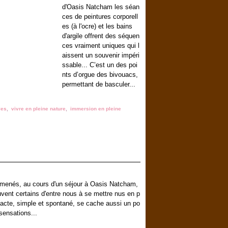
d'Oasis Natcham les séan
ces de peintures corporell
es (à l'ocre) et les bains
d'argile offrent des séquen
ces vraiment uniques qui l
aissent un souvenir impéri
ssable... C’est un des poi
nts d’orgue des bivouacs,
permettant de basculer...
les
,
vivre en pleine nature
,
immersion en pleine
menés, au cours d'un séjour à Oasis Natcham,
uvent certains d'entre nous à se mettre nus en p
t acte, simple et spontané, se cache aussi un po
 sensations...