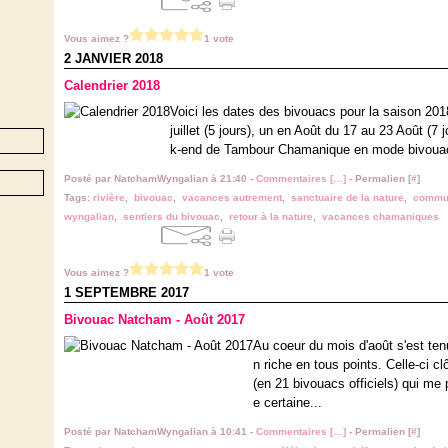
Vous aimez ?
1 vote
2 JANVIER 2018
Calendrier 2018
Voici les dates des bivouacs pour la saison 201
juillet (5 jours), un en Août du 17 au 23 Août (7
k-end de Tambour Chamanique en mode bivouac 
Posté par NatchamWyngalian à 21:40 -
Commentaires [
…
]
- Permalien [
#
]
Tags:
rivière
,
bivouac
,
vacances autrement
,
sanctuaire de la nature
,
commun
wyngalian
,
sentiers du bivouac
,
retour à la nature
,
vacances chamaniques
Vous aimez ?
1 vote
1 SEPTEMBRE 2017
Bivouac Natcham - Août 2017
Au coeur du mois d'août s'est ten
n riche en tous points. Celle-ci 
(en 21 bivouacs officiels) qui m
e certaine...
Posté par NatchamWyngalian à 10:41 -
Commentaires [
…
]
- Permalien [
#
]