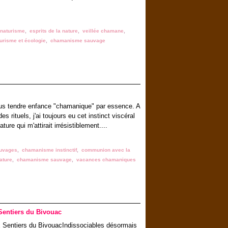
naturisme
,
esprits de la nature
,
veillée chamane
,
urisme et écologie
,
chamanisme sauvage
us tendre enfance "chamanique" par essence. A
 rituels, j'ai toujours eu cet instinct viscéral
ure qui m'attirait irrésistiblement....
uvages
,
chamanisme instinctif
,
communion avec la
ature
,
chamanisme sauvage
,
vacances chamaniques
entiers du Bivouac
Indissociables désormais