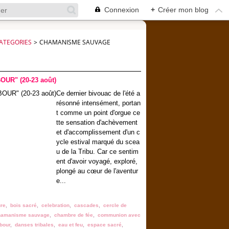
Connexion
+
Créer mon blog
ATEGORIES
>
CHAMANISME SAUVAGE
OUR" (20-23 août)
Ce dernier bivouac de l'été a
résonné intensément, portan
t comme un point d'orgue ce
tte sensation d'achèvement
et d'accomplissement d'un c
ycle estival marqué du scea
u de la Tribu. Car ce sentim
ent d'avoir voyagé, exploré,
plongé au cœur de l'aventur
e...
ure
,
bois sacré
,
celebration
,
cascades
,
cercle de
hamanisme sauvage
,
chambre de fée
,
communion avec
bour
,
danses tribales
,
eau et feu
,
espace sacré
,