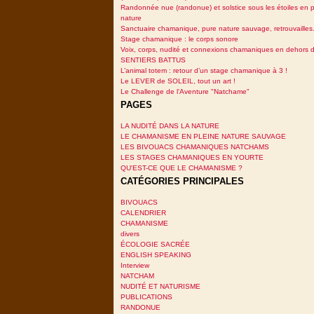
Randonnée nue (randonue) et solstice sous les étoiles en p
nature
Sanctuaire chamanique, pure nature sauvage, retrouvailles.
Stage chamanique : le corps sonore
Voix, corps, nudité et connexions chamaniques en dehors 
SENTIERS BATTUS
L’animal totem : retour d’un stage chamanique à 3 !
Le LEVER de SOLEIL, tout un art !
Le Challenge de l'Aventure "Natchame"
PAGES
LA NUDITÉ DANS LA NATURE
LE CHAMANISME EN PLEINE NATURE SAUVAGE
LES BIVOUACS CHAMANIQUES NATCHAMS
LES STAGES CHAMANIQUES EN YOURTE
QU'EST-CE QUE LE CHAMANISME ?
CATÉGORIES PRINCIPALES
BIVOUACS
CALENDRIER
CHAMANISME
divers
ÉCOLOGIE SACRÉE
ENGLISH SPEAKING
Interview
NATCHAM
NUDITÉ ET NATURISME
PUBLICATIONS
RANDONUE