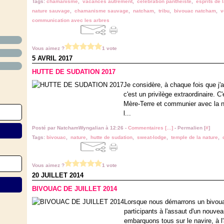
Tags:
chamanisme
,
vacances autrement
,
célébration panthéïste
,
esprits de 
nature sauvage
,
chamanisme sauvage
,
natcham
,
tribu
,
bivouac natcham
,
v
communication avec les arbres
Vous aimez ?
1 vote
5 AVRIL 2017
HUTTE DE SUDATION 2017
Je considère, à chaque fois que j'
c'est un privilège extraordinaire. C
Mère-Terre et communier avec la nat
l...
Posté par NatchamWyngalian à 12:26 -
Commentaires [
…
]
- Permalien [
#
]
Tags:
bivouac
,
nature
,
hutte de sudation
,
sweat-lodge
,
temple de la nature
,
Vous aimez ?
1 vote
20 JUILLET 2014
BIVOUAC DE JUILLET 2014
Lorsque nous démarrons un bivouac
participants à l'assaut d'un nouve
embarquons tous sur le navire, à l