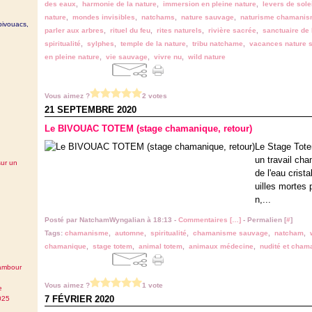
des eaux
,
harmonie de la nature
,
immersion en pleine nature
,
levers de sole
nature
,
mondes invisibles
,
natchams
,
nature sauvage
,
naturisme chamani
bivouacs,
parler aux arbres
,
rituel du feu
,
rites naturels
,
rivière sacrée
,
sanctuaire de 
spiritualité
,
sylphes
,
temple de la nature
,
tribu natchame
,
vacances nature 
en pleine nature
,
vie sauvage
,
vivre nu
,
wild nature
Vous aimez ?
2 votes
21 SEPTEMBRE 2020
Le BIVOUAC TOTEM (stage chamanique, retour)
Le Stage Tote
un travail cha
sur un
de l'eau crist
uilles mortes 
n,...
Posté par NatchamWyngalian à 18:13 -
Commentaires [
…
]
- Permalien [
#
]
Tags:
chamanisme
,
automne
,
spiritualité
,
chamanisme sauvage
,
natcham
,
chamanique
,
stage totem
,
animal totem
,
animaux médecine
,
nudité et cha
tambour
Vous aimez ?
1 vote
e
7 FÉVRIER 2020
025