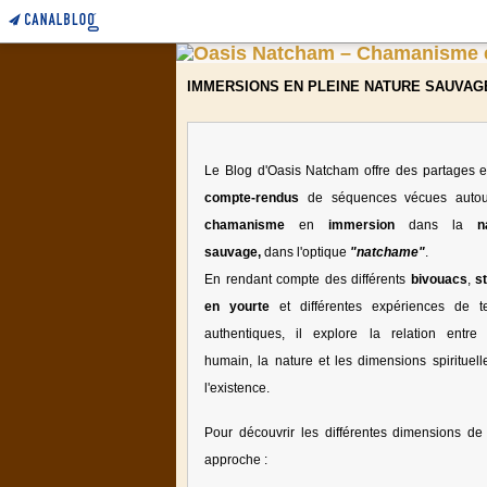
IMMERSIONS EN PLEINE NATURE SAUVAG
Le Blog d'Oasis Natcham offre des partages e
compte-rendus
de séquences vécues auto
chamanisme
en
immersion
dans la
n
sauvage,
dans l'optique
"natchame"
.
En rendant compte des différents
bivouacs
,
s
en yourte
et différentes expériences de te
authentiques, il explore la relation entre l
humain, la nature et les dimensions spirituell
l'existence.
Pour découvrir les différentes dimensions de 
approche :