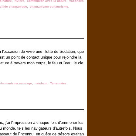
la nature
,
riviere
,
communion avec la nature
,
vacances
eillée chamanique
,
chamanisme et naturisme
,
ai l'occasion de vivre une Hutte de Sudation, que
'est un point de contact unique pour rejoindre la
ure à travers mon corps, le feu et l'eau, le cie
chamanisme sauvage
,
natcham
,
Terre mère
, j'ai l'impression à chaque fois d'emmener les
au monde, tels les navigateurs d'autrefois. Nous
'assaut de l'inconnu, en quête de trésors exaltan