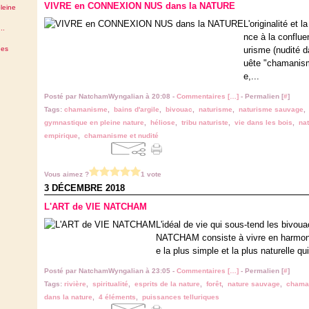
VIVRE en CONNEXION NUS dans la NATURE
leine
L'originalité et
..
nce à la conflue
des
urisme (nudité d
uête "chamanism
e,...
Posté par NatchamWyngalian à 20:08 -
Commentaires [
…
]
- Permalien [
#
]
Tags:
chamanisme
,
bains d'argile
,
bivouac
,
naturisme
,
naturisme sauvage
gymnastique en pleine nature
,
héliose
,
tribu naturiste
,
vie dans les bois
,
na
empirique
,
chamanisme et nudité
Vous aimez ?
1 vote
3 DÉCEMBRE 2018
L'ART de VIE NATCHAM
L'idéal de vie qui sous-tend les bivo
NATCHAM consiste à vivre en harmonie
e la plus simple et la plus naturelle qu
Posté par NatchamWyngalian à 23:05 -
Commentaires [
…
]
- Permalien [
#
]
Tags:
rivière
,
spiritualité
,
esprits de la nature
,
forêt
,
nature sauvage
,
chama
dans la nature
,
4 éléments
,
puissances telluriques