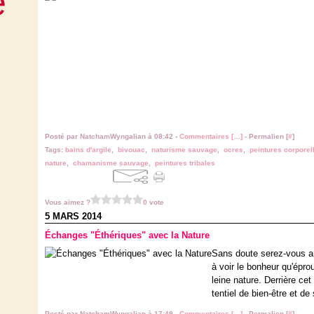
e
Posté par NatchamWyngalian à 08:42 -
Commentaires [
…
]
- Permalien [
#
]
Tags:
bains d'argile
,
bivouac
,
naturisme sauvage
,
ocres
,
peintures corporel
nature
,
chamanisme sauvage
,
peintures tribales
Vous aimez ?
0 vote
5 MARS 2014
Échanges "Éthériques" avec la Nature
Sans doute serez-vous a
à voir le bonheur qu'épro
leine nature. Derrière ce
tentiel de bien-être et de
Posté par NatchamWyngalian à 17:49 -
Commentaires [
…
]
- Permalien [
#
]