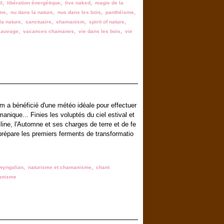
il
,
libération énergétique
,
live naked
,
magie de la
sme
,
nu dans la nature
,
nus dans les bois
,
panthéisme
,
la nature
,
sanctuaire
,
shamanism
,
spirit of nature
,
sauvage
,
vacances chamanes
,
vie dans les bois
,
vie
m a bénéficié d'une météo idéale pour effectuer
manique... Finies les voluptés du ciel estival et
alline, l'Automne et ses charges de terre et de fe
prépare les premiers ferments de transformatio
wyngalian
,
naturisme et chamanisme
,
chant
manisme