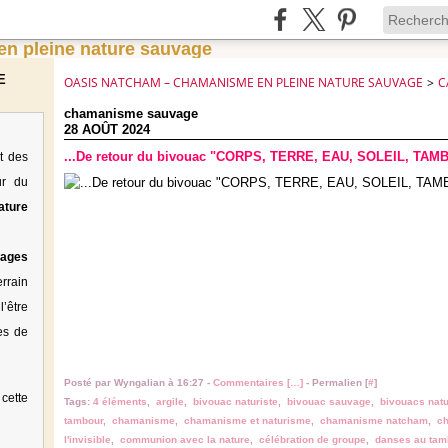
E
OASIS NATCHAM – CHAMANISME EN PLEINE NATURE SAUVAGE
>
C
chamanisme sauvage
28 AOÛT 2024
...De retour du bivouac "CORPS, TERRE, EAU, SOLEIL, TAMB
t des
ur du
ature
tages
rrain
’être
es de
Posté par Wyngalian à 16:27 -
Commentaires [
…
]
- Permalien [
#
]
cette
Tags:
4 éléments
,
argile
,
bivouac naturiste
,
bivouac sauvage
,
bivouacs nat
tambour
,
chamanisme
,
chamanisme et naturisme
,
chamanisme natcham
,
c
l'invisible
,
communion avec la nature
,
célébration de groupe
,
danses au tam