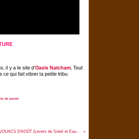
ÔTURE
, il y a
le site d'
Oasis Natcham
.
Tout
 qui fait vibrer la petite tribu
cle de parole
BIVOUACS D'AOÛT (Levers de Soleil et Eau et Feu)