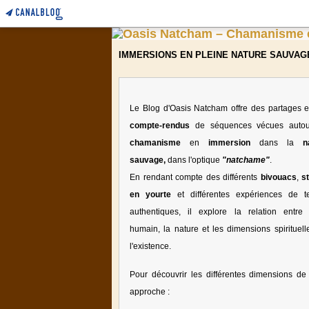
IMMERSIONS EN PLEINE NATURE SAUVAG
Le Blog d'Oasis Natcham offre des partages e
compte-rendus
de séquences vécues auto
chamanisme
en
immersion
dans la
n
sauvage,
dans l'optique
"natchame"
.
En rendant compte des différents
bivouacs
,
s
en yourte
et différentes expériences de te
authentiques, il explore la relation entre l
humain, la nature et les dimensions spirituell
l'existence.
Pour découvrir les différentes dimensions de 
approche :