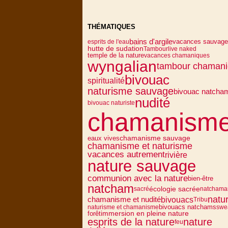
THÉMATIQUES
bains d'argile
vacances sauvag
esprits de l'eau
hutte de sudation
Tambour
live naked
temple de la nature
vacances chamaniques
wyngalian
tambour chaman
bivouac
spiritualité
naturisme sauvage
bivouac natcha
nudité
bivouac naturiste
chamanism
eaux vives
chamanisme sauvage
chamanisme et naturisme
vacances autrement
rivière
nature sauvage
communion avec la nature
bien-être
natcham
écologie sacrée
sacré
natchama
natu
bivouacs
chamanisme et nudité
Tribu
bivouacs natchams
naturisme et chamanisme
swe
forêt
immersion en pleine nature
esprits de la nature
nature
feu