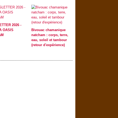
TTER 2026 -
A OASIS
Bivouac chamanique
AM
natcham : corps, terre,
eau, soleil et tambour
(retour d'expérience)