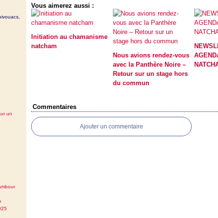
Vous aimerez aussi :
bivouacs,
Initiation au chamanisme
natcham
NEWSLE
Nous avions rendez-vous
AGEND
avec la Panthère Noire –
NATCH
Retour sur un stage hors
du commun
Commentaires
sur un
Ajouter un commentaire
tambour
e
025