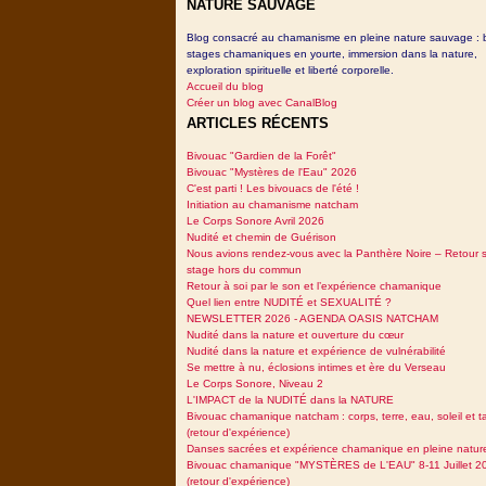
NATURE SAUVAGE
Blog consacré au chamanisme en pleine nature sauvage : 
stages chamaniques en yourte, immersion dans la nature,
exploration spirituelle et liberté corporelle.
Accueil du blog
Créer un blog avec CanalBlog
ARTICLES RÉCENTS
Bivouac "Gardien de la Forêt"
Bivouac "Mystères de l'Eau" 2026
C'est parti ! Les bivouacs de l'été !
Initiation au chamanisme natcham
Le Corps Sonore Avril 2026
Nudité et chemin de Guérison
Nous avions rendez-vous avec la Panthère Noire – Retour 
stage hors du commun
Retour à soi par le son et l’expérience chamanique
Quel lien entre NUDITÉ et SEXUALITÉ ?
NEWSLETTER 2026 - AGENDA OASIS NATCHAM
Nudité dans la nature et ouverture du cœur
Nudité dans la nature et expérience de vulnérabilité
Se mettre à nu, éclosions intimes et ère du Verseau
Le Corps Sonore, Niveau 2
L'IMPACT de la NUDITÉ dans la NATURE
Bivouac chamanique natcham : corps, terre, eau, soleil et 
(retour d'expérience)
Danses sacrées et expérience chamanique en pleine natur
Bivouac chamanique "MYSTÈRES de L'EAU" 8-11 Juillet 2
(retour d'expérience)