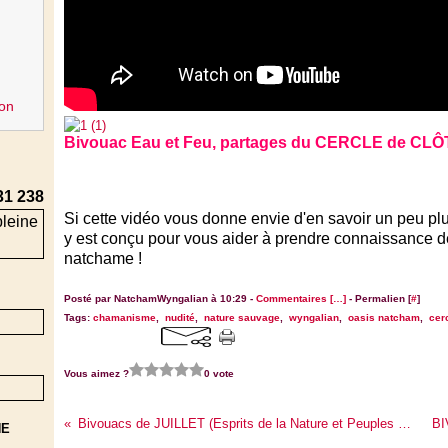
on
Bivouac Eau et Feu, partages du CERCLE de CL
31 238
Si cette vidéo vous donne envie d'en savoir un peu plus
y est conçu pour vous aider à prendre connaissance de ce
natchame !
Posté par NatchamWyngalian à 10:29 -
Commentaires [
…
]
- Permalien [
#
]
Tags:
chamanisme
,
nudité
,
nature sauvage
,
wyngalian
,
oasis natcham
,
cer
Vous aimez ?
0 vote
Bivouacs de JUILLET (Esprits de la Nature et Peuples Premiers)
NE