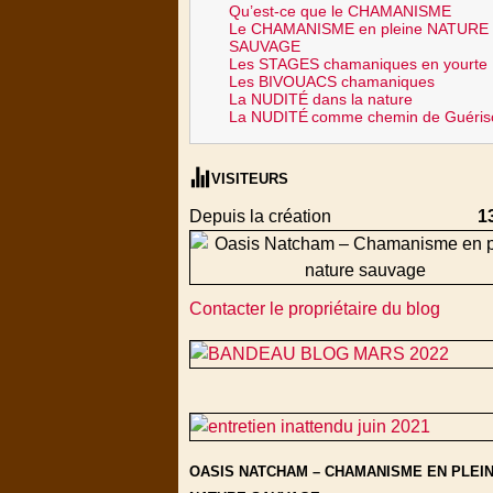
Qu’est-ce que le CHAMANISME
Le CHAMANISME en pleine NATURE
SAUVAGE
Les STAGES chamaniques en yourte
Les BIVOUACS chamaniques
La NUDITÉ dans la nature
La NUDITÉ
comme chemin de Guéris
VISITEURS
Depuis la création
1
Contacter le propriétaire du blog
OASIS NATCHAM – CHAMANISME EN PLEI