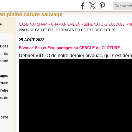
E
OASIS NATCHAM – CHAMANISME EN PLEINE NATURE SAUVAGE
>
V
BIVOUAC EAU ET FEU, PARTAGES DU CERCLE DE CLÔTURE
25 AOÛT 2022
t des
Bivouac Eau et Feu, partages du CERCLE de CLÔTURE
ur du
Débrief VIDÉO de notre dernier bivouac, qui s'est déro
ature
tages
rrain
’être
es de
cette