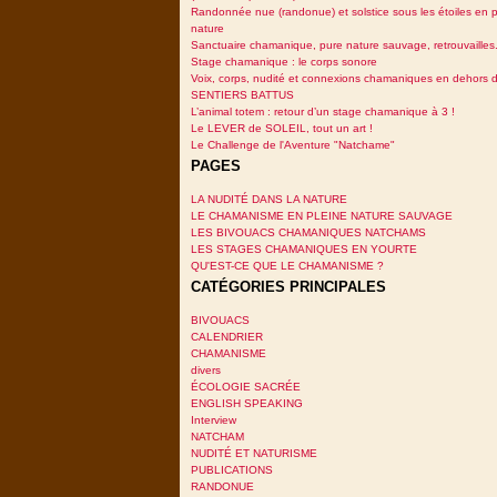
Randonnée nue (randonue) et solstice sous les étoiles en p
nature
Sanctuaire chamanique, pure nature sauvage, retrouvailles.
Stage chamanique : le corps sonore
Voix, corps, nudité et connexions chamaniques en dehors 
SENTIERS BATTUS
L’animal totem : retour d’un stage chamanique à 3 !
Le LEVER de SOLEIL, tout un art !
Le Challenge de l'Aventure "Natchame"
PAGES
LA NUDITÉ DANS LA NATURE
LE CHAMANISME EN PLEINE NATURE SAUVAGE
LES BIVOUACS CHAMANIQUES NATCHAMS
LES STAGES CHAMANIQUES EN YOURTE
QU'EST-CE QUE LE CHAMANISME ?
CATÉGORIES PRINCIPALES
BIVOUACS
CALENDRIER
CHAMANISME
divers
ÉCOLOGIE SACRÉE
ENGLISH SPEAKING
Interview
NATCHAM
NUDITÉ ET NATURISME
PUBLICATIONS
RANDONUE