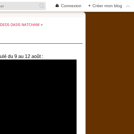
Connexion
+
Créer mon blog
IDEOS OASIS NATCHAM
>
ulé du 9 au 12 août :