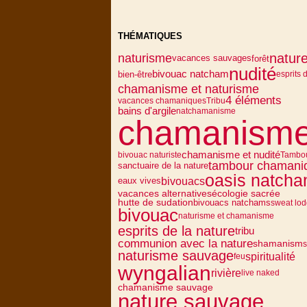
THÉMATIQUES
natur
naturisme
vacances sauvages
forêt
nudité
bivouac natcham
bien-être
esprits 
chamanisme et naturisme
4 éléments
vacances chamaniques
Tribu
bains d'argile
natchamanisme
chamanism
chamanisme et nudité
bivouac naturiste
Tambo
tambour chamani
sanctuaire de la nature
oasis natch
bivouacs
eaux vives
vacances alternatives
écologie sacrée
bivouacs natchams
hutte de sudation
sweat lo
bivouac
naturisme et chamanisme
esprits de la nature
tribu
communion avec la nature
shamanism
s
naturisme sauvage
spiritualité
feu
wyngalian
rivière
live naked
chamanisme sauvage
nature sauvage