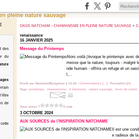
E
OASIS NATCHAM – CHAMANISME EN PLEINE NATURE SAUVAGE
>
C
renaissance
16 JANVIER 2025
Message du Printemps
t des
ur du
Alors voilà j'évoque le printemps avec 
messe que la nature, toujours - malgré 
ature
nde humain - offrira un refuge et un oasi
l,...
tages
Posté par NatchamWyngalian à 12:24 -
Commentaires [
…
]
- Permalien [
#
]
rrain
Tags:
printemps
,
chamanisme
,
4 éléments
,
nature sauvage
,
lever de soleil
’être
es de
Vous aimez ?
0 vote
3 OCTOBRE 2024
AUX SOURCES de l'INSPIRATION NATCHAME
cette
Il est une cond
e radieux de l