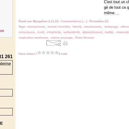
C'est tout un c
gé de tout ce 
même....
Posté par Wyngalian à 11:19 -
Commentaires [
…
]
- Permalien [
#
]
Tags:
chamanisme
,
monde invisible
,
liberté
,
renaissance
,
nettoyage
,
affra
on
conscience
,
éveil
,
simplicité
,
authenticité
,
dépouillement
,
nudité
,
chamanis
inspiration natchame
,
nature sauvage
,
Peter Deunov
Vous aimez ?
0 vote
31 261
NE