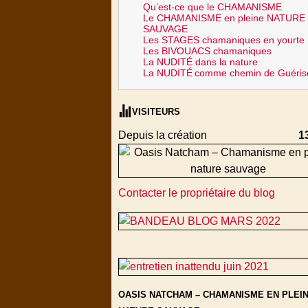
Qu’est-ce que le CHAMANISME
Le CHAMANISME en pleine NATURE
SAUVAGE
Les STAGES chamaniques en yourte
Les BIVOUACS chamaniques
La NUDITÉ dans la nature
La NUDITÉ
comme chemin de Guéris
VISITEURS
Depuis la création
1
Contacter le propriétaire du blog
OASIS NATCHAM – CHAMANISME EN PLEI