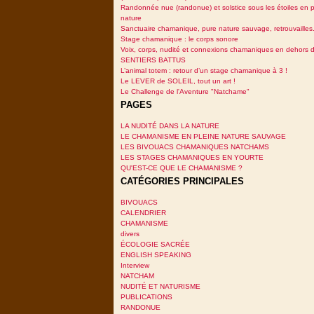
Randonnée nue (randonue) et solstice sous les étoiles en p
nature
Sanctuaire chamanique, pure nature sauvage, retrouvailles.
Stage chamanique : le corps sonore
Voix, corps, nudité et connexions chamaniques en dehors 
SENTIERS BATTUS
L’animal totem : retour d’un stage chamanique à 3 !
Le LEVER de SOLEIL, tout un art !
Le Challenge de l'Aventure "Natchame"
PAGES
LA NUDITÉ DANS LA NATURE
LE CHAMANISME EN PLEINE NATURE SAUVAGE
LES BIVOUACS CHAMANIQUES NATCHAMS
LES STAGES CHAMANIQUES EN YOURTE
QU'EST-CE QUE LE CHAMANISME ?
CATÉGORIES PRINCIPALES
BIVOUACS
CALENDRIER
CHAMANISME
divers
ÉCOLOGIE SACRÉE
ENGLISH SPEAKING
Interview
NATCHAM
NUDITÉ ET NATURISME
PUBLICATIONS
RANDONUE