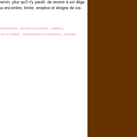
hemin, plus qu'il n'y paraît, de revenir à soi déga
qui encombre, limite, empèse et éloigne de soi-
nchissement
,
barrières mentales
,
intuition
,
me et nudité
,
chamanisme et naturisme
,
ancrage
,