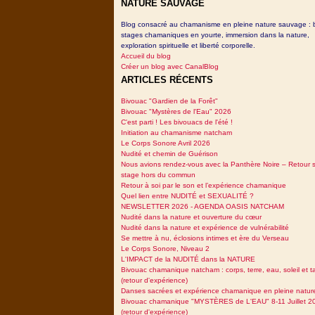
NATURE SAUVAGE
Blog consacré au chamanisme en pleine nature sauvage : 
stages chamaniques en yourte, immersion dans la nature,
exploration spirituelle et liberté corporelle.
Accueil du blog
Créer un blog avec CanalBlog
ARTICLES RÉCENTS
Bivouac "Gardien de la Forêt"
Bivouac "Mystères de l'Eau" 2026
C'est parti ! Les bivouacs de l'été !
Initiation au chamanisme natcham
Le Corps Sonore Avril 2026
Nudité et chemin de Guérison
Nous avions rendez-vous avec la Panthère Noire – Retour 
stage hors du commun
Retour à soi par le son et l’expérience chamanique
Quel lien entre NUDITÉ et SEXUALITÉ ?
NEWSLETTER 2026 - AGENDA OASIS NATCHAM
Nudité dans la nature et ouverture du cœur
Nudité dans la nature et expérience de vulnérabilité
Se mettre à nu, éclosions intimes et ère du Verseau
Le Corps Sonore, Niveau 2
L'IMPACT de la NUDITÉ dans la NATURE
Bivouac chamanique natcham : corps, terre, eau, soleil et 
(retour d'expérience)
Danses sacrées et expérience chamanique en pleine natur
Bivouac chamanique "MYSTÈRES de L'EAU" 8-11 Juillet 2
(retour d'expérience)