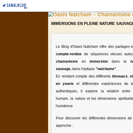
IMMERSIONS EN PLEINE NATURE SAUVAG
Le Blog d'Oasis Natcham offre des partages e
compte-rendus
de séquences vécues auto
chamanisme
en
immersion
dans la
n
sauvage,
dans l'optique
"natchame"
.
En rendant compte des différents
bivouacs
,
s
en yourte
et différentes expériences de te
authentiques, il explore la relation entre l
humain, la nature et les dimensions spirituell
l'existence.
Pour découvrir les différentes dimensions de 
approche :