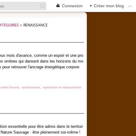
Connexion
+
Créer mon blog
ATEGORIES
>
RENAISSANCE
deux mois d'avance, comme un espoir et une pro
les ombres qui dansent dans les horizons du mo
s pour retrouver l'ancrage énergétique corpore
,
soleil levant
,
renaissance
,
naturisme et chamanisme
ition essentielle pour être admis dans le territoir
a Nature Sauvage : être pleinement soi-même !