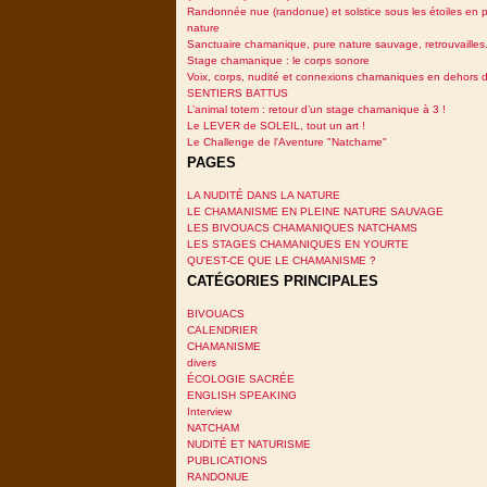
Randonnée nue (randonue) et solstice sous les étoiles en p
nature
Sanctuaire chamanique, pure nature sauvage, retrouvailles.
Stage chamanique : le corps sonore
Voix, corps, nudité et connexions chamaniques en dehors 
SENTIERS BATTUS
L’animal totem : retour d’un stage chamanique à 3 !
Le LEVER de SOLEIL, tout un art !
Le Challenge de l'Aventure "Natchame"
PAGES
LA NUDITÉ DANS LA NATURE
LE CHAMANISME EN PLEINE NATURE SAUVAGE
LES BIVOUACS CHAMANIQUES NATCHAMS
LES STAGES CHAMANIQUES EN YOURTE
QU'EST-CE QUE LE CHAMANISME ?
CATÉGORIES PRINCIPALES
BIVOUACS
CALENDRIER
CHAMANISME
divers
ÉCOLOGIE SACRÉE
ENGLISH SPEAKING
Interview
NATCHAM
NUDITÉ ET NATURISME
PUBLICATIONS
RANDONUE