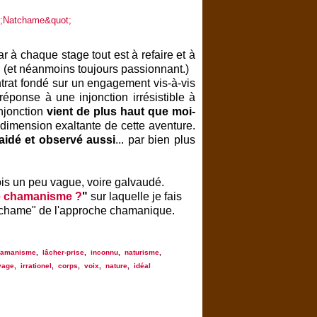
 à chaque stage tout est à refaire et à
.. (et néanmoins toujours passionnant.)
ntrat fondé sur un engagement vis-à-vis
 réponse à une injonction irrésistible à
injonction
vient de plus haut que moi-
la dimension exaltante de cette aventure.
aidé et observé aussi
... par bien plus
ois un peu vague, voire galvaudé.
le chamanisme ?
"
sur laquelle je fais
natchame" de l'approche chamanique.
hamanisme
,
lâcher-prise
,
inconnu
,
naturisme
,
yage
,
irrationel
,
corps
,
voix
,
nature
,
idéal