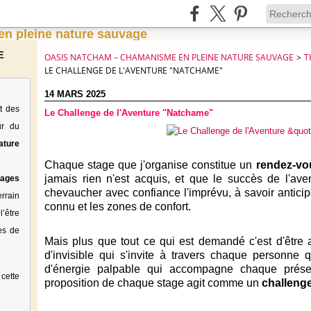
E
OASIS NATCHAM – CHAMANISME EN PLEINE NATURE SAUVAGE
>
T
LE CHALLENGE DE L'AVENTURE "NATCHAME"
14 MARS 2025
t des
Le Challenge de l'Aventure "Natchame"
ur du
ature
Chaque stage que j'organise constitue un
rendez-vo
jamais rien n'est acquis, et que le succès de l'ave
tages
chevaucher avec confiance l'imprévu, à savoir anticipe
rrain
connu et les zones de confort.
’être
es de
Mais plus que tout ce qui est demandé c'est d'être att
d'invisible qui s'invite à travers chaque personne 
d'énergie palpable qui accompagne chaque prése
cette
proposition de chaque stage agit comme un
challeng