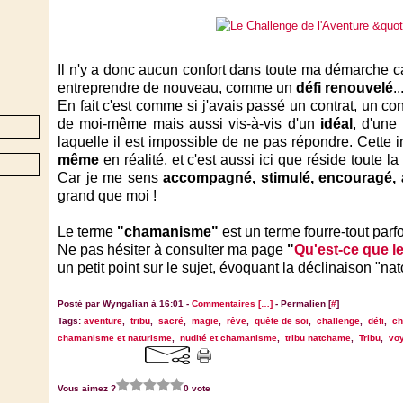
Il n'y a donc aucun confort dans toute ma démarche car
entreprendre de nouveau, comme un
défi renouvelé
.
En fait c'est comme si j'avais passé un contrat, un co
de moi-même mais aussi vis-à-vis d'un
idéal
, d'une
laquelle il est impossible de ne pas répondre. Cette 
même
en réalité, et c'est aussi ici que réside toute 
Car je me sens
accompagné, stimulé, encouragé, 
grand que moi !
Le terme
"chamanisme"
est un terme fourre-tout parf
Ne pas hésiter à consulter ma page
"
Qu'est-ce que 
un petit point sur le sujet, évoquant la déclinaison "
Posté par Wyngalian à 16:01 -
Commentaires [
…
]
- Permalien [
#
]
Tags:
aventure
,
tribu
,
sacré
,
magie
,
rêve
,
quête de soi
,
challenge
,
défi
,
c
chamanisme et naturisme
,
nudité et chamanisme
,
tribu natchame
,
Tribu
,
vo
Vous aimez ?
0 vote