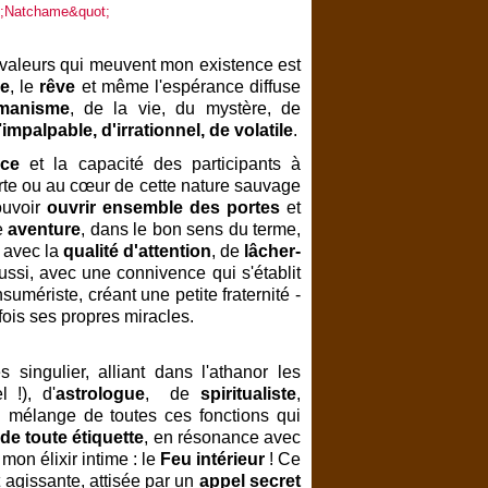
e valeurs qui meuvent mon existence est
e
, le
rêve
et même l'espérance diffuse
manisme
, de la vie, du mystère, de
'
impalpable, d'irrationnel, de volatile
.
nce
et la capacité des participants à
urte ou au cœur de cette nature sauvage
ouvoir
ouvrir ensemble des portes
et
e
aventure
, dans le bon sens du terme,
n avec la
qualité d'attention
, de
lâcher-
ussi, avec une connivence qui s'établit
umériste, créant une petite fraternité -
fois ses propres miracles.
singulier, alliant dans l'athanor les
 !), d'
astrologue
, de
spiritualiste
,
un mélange de toutes ces fonctions qui
de toute étiquette
, en résonance avec
mon élixir intime : le
Feu intérieur
! Ce
 agissante, attisée par un
appel secret