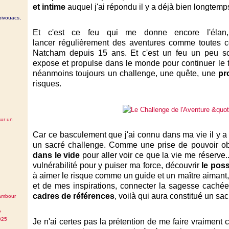
et intime
auquel j'ai répondu il y a déjà bien longtemp
bivouacs,
Et c'est ce feu qui me donne encore l'élan,
lancer régulièrement des aventures comme toutes cel
Natcham depuis 15 ans. Et c'est un feu un peu so
expose et propulse dans le monde pour continuer le t
néanmoins toujours un challenge, une quête, une
pr
risques.
sur un
Car ce basculement que j'ai connu dans ma vie il y 
un sacré challenge. Comme une prise de pouvoir ob
dans le vide
pour aller voir ce que la vie me réserve.
vulnérabilité pour y puiser ma force, découvrir
le poss
à aimer le risque comme un guide et un maître aimant, 
et de mes inspirations, connecter la sagesse caché
cadres de références
, voilà qui aura constitué un sa
tambour
e
025
Je n'ai certes pas la prétention de me faire vraiment