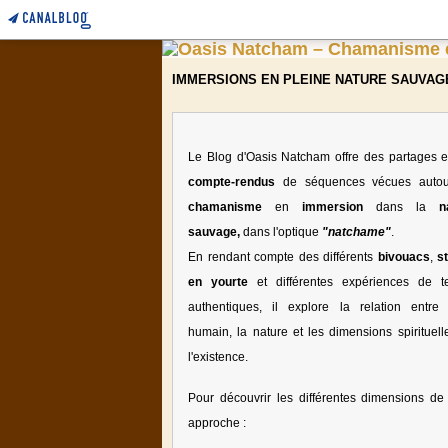
IMMERSIONS EN PLEINE NATURE SAUVAG
Le Blog d'Oasis Natcham offre des partages e
compte-rendus
de séquences vécues auto
chamanisme
en
immersion
dans la
n
sauvage,
dans l'optique
"natchame"
.
En rendant compte des différents
bivouacs
,
s
en yourte
et différentes expériences de te
authentiques, il explore la relation entre l
humain, la nature et les dimensions spirituell
l'existence.
Pour découvrir les différentes dimensions de 
approche :