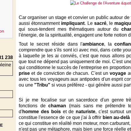
Car organiser un stage et convier un public autour d
aussi étonnamment
impliquant
. Le
sacré
, le
magiqu
qui sous-tendent mes thématiques autour du
cha
on
l'énergie, de la spiritualité, engagent une forte notion d
Tout le secret réside dans l'
ambiance
, la
confia
comprendre que s'ils sont ici avec moi, dans cette yo
à laquelle je les ai conviés, c'est que nous allons p
31 238
que tout ne dépend pas uniquement de moi. C'est un
qui conditionne le succès de l'entreprise en proportio
prise
et de conviction de chacun. C'est un
voyage
a
avec tous les voyageurs aux antipodes d'un esprit cons
ou une
"Tribu"
si vous préférez - qui génère aussi par
Si je me focalise sur un sacerdoce d'un genre très 
fonctions de
chaman
(mais sans me prétendre tel
d'
homme des bois
et de
naturiste
, c'est surtout 
constitue l'essence de ce que j'ai à offrir
bien au-delà 
ce qui constitue en réalité mon moteur, mon carburant, 
NE
n'est pas une métaphore, mais bien une force réelle et