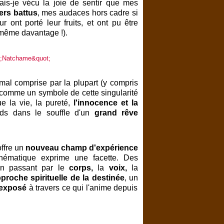
is-je vécu la joie de sentir que mes
ers battus
, mes audaces hors cadre si
r ont porté leur fruits, et ont pu être
 même davantage !).
mal comprise par la plupart (y compris
 comme un symbole de cette singularité
 la vie, la pureté,
l'innocence et la
rds dans le souffle d'un
grand rêve
offre un
nouveau champ d'expérience
hématique exprime une facette. Des
 passant par le
corps,
la
voix,
la
proche spirituelle de la destinée
, un
 exposé
à travers ce qui l'anime depuis