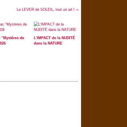
Le LEVER de SOLEIL, tout un art !
 "Mystères de
L'IMPACT de la NUDITÉ
2026
dans la NATURE