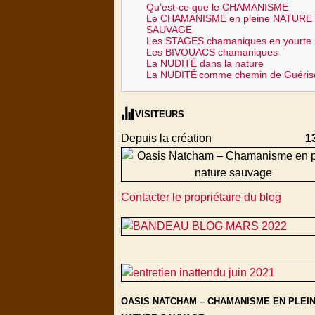
Qu’est-ce que le CHAMANISME
Le CHAMANISME en pleine NATURE
SAUVAGE
Les STAGES chamaniques en yourte
Les BIVOUACS chamaniques
La NUDITÉ dans la nature
La NUDITÉ
comme chemin de Guéris
VISITEURS
Depuis la création
1
Contacter le propriétaire du blog
OASIS NATCHAM – CHAMANISME EN PLEI