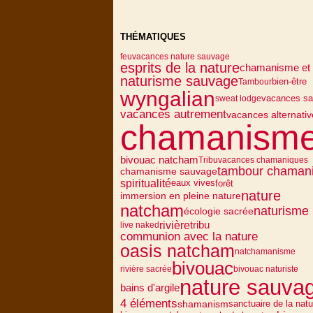
THÉMATIQUES
feu
vacances nature sauvage
esprits de la nature
chamanisme et 
naturisme sauvage
bien-être
Tambour
wyngalian
vacances s
sweat lodge
vacances autrement
vacances alternativ
chamanism
bivouac natcham
Tribu
vacances chamaniques
tambour chaman
chamanisme sauvage
spiritualité
eaux vives
forêt
nature
immersion en pleine nature
natcham
naturisme
écologie sacrée
rivière
tribu
live naked
communion avec la nature
oasis natcham
natchamanisme
bivouac
rivière sacrée
bivouac naturiste
nature sauva
bains d'argile
4 éléments
sanctuaire de la natu
shamanism