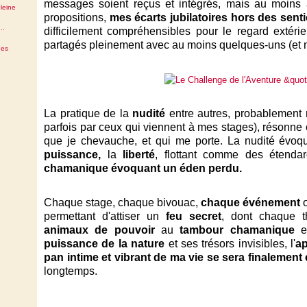
messages soient reçus et intégrés, mais au moins a
leine
propositions,
mes écarts jubilatoires hors des senti
..
difficilement compréhensibles pour le regard extérieu
partagés pleinement avec au moins quelques-uns (et
des
La pratique de la
nudité
entre autres, probablement 
parfois par ceux qui viennent à mes stages), résonne
que je chevauche, et qui me porte. La nudité évoque
puissance,
la
liberté
, flottant comme des étenda
chamanique évoquant un éden perdu.
Chaque stage, chaque bivouac,
chaque événement
permettant d'attiser un
feu secret
, dont chaque t
animaux de pouvoir
au
tambour chamanique
en
puissance de la nature
et ses trésors invisibles, l'
ap
pan intime et vibrant de ma vie se sera finalement
longtemps.