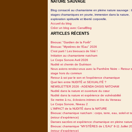
NATURE SAUVAGE
Blog consacré au chamanisme en pleine nature sauvage : 
stages chamaniques en yourte, immersion dans la nature,
exploration spirituelle et liberté corporelle.
Accueil du blog
Créer un blog avec CanalBlog
ARTICLES RÉCENTS
Bivouac "Gardien de la Forêt"
Bivouac "Mystères de l'Eau" 2026
C'est parti ! Les bivouacs de l'été !
Initiation au chamanisme natcham
Le Corps Sonore Avril 2026
Nudité et chemin de Guérison
Nous avions rendez-vous avec la Panthère Noire – Retour 
stage hors du commun
Retour à soi par le son et l’expérience chamanique
Quel lien entre NUDITÉ et SEXUALITÉ ?
NEWSLETTER 2026 - AGENDA OASIS NATCHAM
Nudité dans la nature et ouverture du cœur
Nudité dans la nature et expérience de vulnérabilité
Se mettre à nu, éclosions intimes et ère du Verseau
Le Corps Sonore, Niveau 2
L'IMPACT de la NUDITÉ dans la NATURE
Bivouac chamanique natcham : corps, terre, eau, soleil et 
(retour d'expérience)
Danses sacrées et expérience chamanique en pleine natur
Bivouac chamanique "MYSTÈRES de L'EAU" 8-11 Juillet 2
(retour d'expérience)