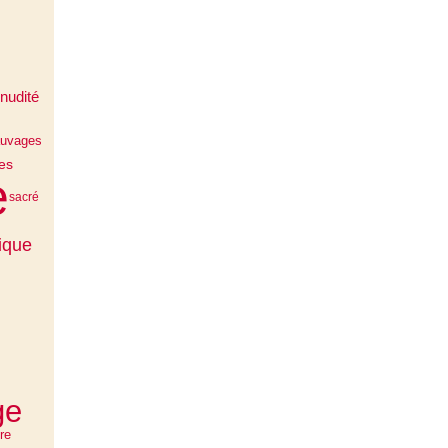
nudité
auvages
es
e
sacré
ique
ge
re