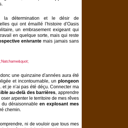
s.
 la détermination et le désir de
les qui ont émaillé l'histoire d'Oasis
litaire, un embrasement exigeant qui
ravail en quelque sorte, mais qui reste
ospective enivrante
mais jamais sans
a donc une quinzaine d'années aura été
ligée et incontournable, un
plongeon
.. et je n'ai pas été déçu. Connecter ma
ible au-delà des barrières
, apprendre
oser arpenter le territoire de mes rêves
e du déraisonnable
en explosant mes
cré chemin.
 comprendre, ni de vouloir que tous mes