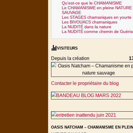
Qu’est-ce que le CHAMANISME
Le CHAMANISME en pleine NATURE
SAUVAGE
Les STAGES chamaniques en yourte
Les BIVOUACS chamaniques
La NUDITÉ dans la nature
La NUDITÉ
comme chemin de Guéris
VISITEURS
Depuis la création
1
Contacter le propriétaire du blog
OASIS NATCHAM – CHAMANISME EN PLEI