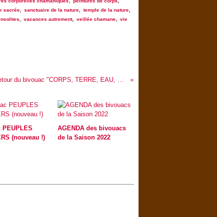
res corporelles chamaniques
,
peintures de corps
,
re sacrée
,
sanctuaire de la nature
,
temple de la nature
,
nsolites
,
vacances autrement
,
veillée chamane
,
vie
...De retour du bivouac "CORPS, TERRE, EAU, SOLEIL, TAMBOUR" (20-23 août)
c PEUPLES
AGENDA des bivouacs
RS (nouveau !)
de la Saison 2022