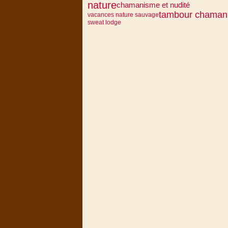
nature
chamanisme et nudité
tambour chaman
vacances nature sauvage
sweat lodge