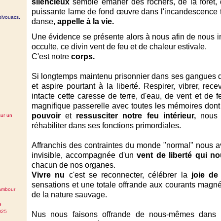
silencieux
semble émaner des rochers, de la forêt, 
puissante lame de fond œuvre dans l'incandescence tr
bivouacs,
danse,
appelle à la vie.
Une évidence se présente alors à nous afin de nous inc
occulte, ce divin vent de feu et de chaleur estivale.
C'est notre
corps.
Si longtemps maintenu prisonnier dans ses gangues de
et aspire pourtant à la liberté. Respirer, vibrer, re
intacte cette caresse de terre, d'eau, de vent et de
magnifique passerelle avec toutes les mémoires dont 
pouvoir
et
ressusciter notre feu intérieur,
nous a
sur un
réhabiliter dans ses fonctions primordiales.
Affranchis des contraintes du monde "normal" nous avo
invisible, accompagnée d'un
vent de liberté qui n
chacun de nos organes.
Vivre nu
c'est se reconnecter, célébrer la
joie de 
sensations et une totale offrande aux courants magné
tambour
de la nature sauvage.
e
025
Nus nous faisons offrande de nous-mêmes dans 