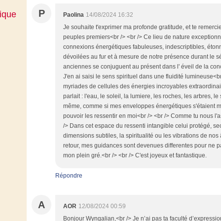
P
ique
Paolina
14/08/2024 16:32
Je souhaite t'exprimer ma profonde gratitude, et te remercie
peuples premiers<br /> <br /> Ce lieu de nature exceptionn
connexions énergétiques fabuleuses, indescriptibles, étonn
dévoilées au fur et à mesure de notre présence durant le s
anciennes se conjuguent au présent dans l' éveil de la con
J'en ai saisi le sens spirituel dans une fluidité lumineus
myriades de cellules des énergies incroyables extraordina
parlait : l'eau, le soleil, la lumiere, les roches, les arbres, le
même, comme si mes enveloppes énergétiques s'étaient m
pouvoir les ressentir en moi<br /> <br /> Comme tu nous l'as
/> Dans cet espace du ressenti intangible celui protégé, sec
dimensions subtiles, la spiritualité ou les vibrations de no
retour, mes guidances sont devenues differentes pour ne pa
mon plein gré.<br /> <br /> C'est joyeux et fantastique.
Répondre
A
AOR
12/08/2024 00:59
Bonjour Wyngalian,<br /> Je n’ai pas ta faculté d’expressi