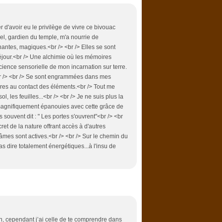
r d'avoir eu le privilège de vivre ce bivouac
el, gardien du temple, m'a nourrie de
antes, magiques.<br /> <br /> Elles se sont
éjour.<br /> Une alchimie où les mémoires
cience sensorielle de mon incarnation sur terre.
e<br /> <br /> Se sont engrammées dans mes
ires au contact des éléments.<br /> Tout me
 sol, les feuilles...<br /> <br /> Je ne suis plus la
agnifiquement épanouies avec cette grâce de
 souvent dit : " Les portes s'ouvrent"<br /> <br
ret de la nature offrant accès à d'autres
s âmes sont actives.<br /> <br /> Sur le chemin du
s dire totalement énergétiques...à l'insu de
on, cependant j’ai celle de te comprendre dans