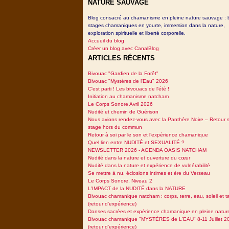
NATURE SAUVAGE
Blog consacré au chamanisme en pleine nature sauvage : 
stages chamaniques en yourte, immersion dans la nature,
exploration spirituelle et liberté corporelle.
Accueil du blog
Créer un blog avec CanalBlog
ARTICLES RÉCENTS
Bivouac "Gardien de la Forêt"
Bivouac "Mystères de l'Eau" 2026
C'est parti ! Les bivouacs de l'été !
Initiation au chamanisme natcham
Le Corps Sonore Avril 2026
Nudité et chemin de Guérison
Nous avions rendez-vous avec la Panthère Noire – Retour 
stage hors du commun
Retour à soi par le son et l’expérience chamanique
Quel lien entre NUDITÉ et SEXUALITÉ ?
NEWSLETTER 2026 - AGENDA OASIS NATCHAM
Nudité dans la nature et ouverture du cœur
Nudité dans la nature et expérience de vulnérabilité
Se mettre à nu, éclosions intimes et ère du Verseau
Le Corps Sonore, Niveau 2
L'IMPACT de la NUDITÉ dans la NATURE
Bivouac chamanique natcham : corps, terre, eau, soleil et 
(retour d'expérience)
Danses sacrées et expérience chamanique en pleine natur
Bivouac chamanique "MYSTÈRES de L'EAU" 8-11 Juillet 2
(retour d'expérience)