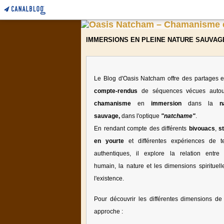
IMMERSIONS EN PLEINE NATURE SAUVAG
Le Blog d'Oasis Natcham offre des partages e
compte-rendus
de séquences vécues auto
chamanisme
en
immersion
dans la
n
sauvage,
dans l'optique
"natchame"
.
En rendant compte des différents
bivouacs
,
s
en yourte
et différentes expériences de te
authentiques, il explore la relation entre l
humain, la nature et les dimensions spirituell
l'existence.
Pour découvrir les différentes dimensions de 
approche :