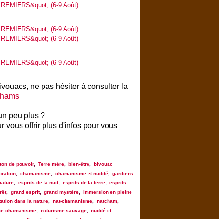
vouacs, ne pas hésiter à consulter la
chams
un peu plus ?
ur vous offrir plus d'infos pour vous
ton de pouvoir
,
Terre mère
,
bien-être
,
bivouac
bration
,
chamanisme
,
chamanisme et nudité
,
gardiens
nature
,
esprits de la nuit
,
esprits de la terre
,
esprits
rêt
,
grand esprit
,
grand mystère
,
immersion en pleine
ation dans la nature
,
nat-chamanisme
,
natcham
,
me chamanisme
,
naturisme sauvage
,
nudité et