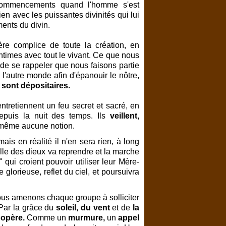
 commencements quand l'homme s'est
n avec les puissantes divinités qui lui
ents du divin.
ère complice de toute la création, en
intimes avec tout le vivant. Ce que nous
de se rappeler que nous faisons partie
l'autre monde afin d'épanouir le nôtre,
sont dépositaires.
 entretiennent un feu secret et sacré, en
epuis la nuit des temps. Ils
veillent,
même aucune notion.
ais en réalité il n'en sera rien, à long
telle des dieux va reprendre et la marche
qui croient pouvoir utiliser leur Mère-
lorieuse, reflet du ciel, et poursuivra
ous amenons chaque groupe à solliciter
 Par la grâce du
soleil, du vent
et de
la
opère.
Comme un
murmure,
un
appel