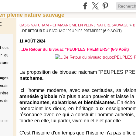
E
OASIS NATCHAM – CHAMANISME EN PLEINE NATURE SAUVAGE
>
B
...DE RETOUR DU BIVOUAC "PEUPLES PREMIERS" (6-9 AOÛT)
11 AOÛT 2024
t des
...De Retour du bivouac "PEUPLES PREMIERS" (6-9 Août)
ur du
ature
La proposition de bivouac natcham "PEUPLES PREM
natchame.
tages
rrain
Ici l'homme moderne, avec ses certitudes, sa vision
’être
amnésie globale
n'a plus aucun pouvoir et laisse l
es de
enracinantes, salvatrices et bienfaisantes.
En écho 
honoraient les dieux, en héritage aux enseignement
résonance avec ce qui a construit l'homme autrefois, 
fondre en elle, lui parler, vivre en elle et par elle.
cette
C'est l'histoire d'un temps que l'histoire n'a pas offi