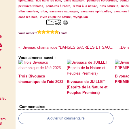
spiritualité
,
nus dans les bois
,
oasis natcham
,
peintures corporelles
,
peintu
peintures tribales
,
peintures à l'ocre
,
retour à la nature
,
rites naturels
,
riviè
tribu naturiste
,
tribu
,
vacances sauvages
,
vacances spirituelles
,
vacances i
dans les bois
,
vivre en pleine nature
,
wyngalian
Vous aimez ?
1 vote
e
e
Bivouac chamanique "DANSES SACRÉES ET SAUVAGES" 2024, retour d'expérience
Vous aimerez aussi :
e
Trois Bivouacs
Bivoua
chamanique de l'été 2023
Bivouacs de JUILLET
PREMIE
(Esprits de la Nature et
Peuples Premiers)
s
feu
Commentaires
s
Ajouter un commentaire
ism
s