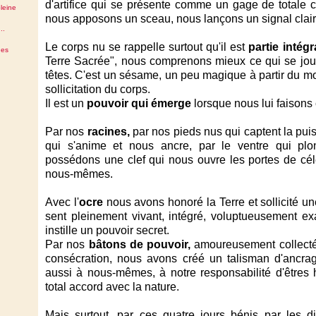
d'artifice qui se présente comme un gage de totale co
leine
nous apposons un sceau, nous lançons un signal clair 
..
Le corps nu se rappelle surtout qu'il est
partie intég
des
Terre Sacrée", nous comprenons mieux ce qui se jou
têtes. C'est un sésame, un peu magique à partir du m
sollicitation du corps.
Il est un
pouvoir qui émerge
lorsque nous lui faisons
Par nos
racines,
par nos pieds nus qui captent la puis
qui s'anime et nous ancre, par le ventre qui 
possédons une clef qui nous ouvre les portes de célé
nous-mêmes.
Avec l'
ocre
nous avons honoré la Terre et sollicité un
sent pleinement vivant, intégré, voluptueusement exa
instille un pouvoir secret.
Par nos
bâtons de pouvoir,
amoureusement collecté
consécration, nous avons créé un talisman d'ancra
aussi à nous-mêmes, à notre responsabilité d'êtres
total accord avec la nature.
Mais surtout, par ces quatre jours bénis par les di