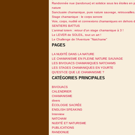
Randonnée nue (randonue) et solstice sous les étoiles en p
nature
Sanctuaire chamanique, pure nature sauvage, retrouvailles.
Stage chamanique : le corps sonore
Voix, corps, nudité et connexions chamaniques en dehors 
SENTIERS BATTUS
L’animal totem : retour d’un stage chamanique à 3 !
Le LEVER de SOLEIL, tout un art !
Le Challenge de l'Aventure "Natchame"
PAGES
LA NUDITÉ DANS LA NATURE
LE CHAMANISME EN PLEINE NATURE SAUVAGE
LES BIVOUACS CHAMANIQUES NATCHAMS
LES STAGES CHAMANIQUES EN YOURTE
QU'EST-CE QUE LE CHAMANISME ?
CATÉGORIES PRINCIPALES
BIVOUACS
CALENDRIER
CHAMANISME
divers
ÉCOLOGIE SACRÉE
ENGLISH SPEAKING
Interview
NATCHAM
NUDITÉ ET NATURISME
PUBLICATIONS
RANDONUE