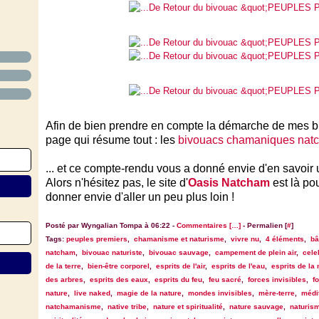
Afin de bien prendre en compte la démarche de mes bi
page qui résume tout : les
bivouacs chamaniques nat
... et ce compte-rendu vous a donné envie d'en savoir 
Alors n'hésitez pas,
le site d'
Oasis Natcham
est là po
donner envie d'aller un peu plus loin !
Posté par Wyngalian Tompa à 06:22 -
Commentaires [
…
]
- Permalien [
#
]
Tags:
peuples premiers
,
chamanisme et naturisme
,
vivre nu
,
4 éléments
,
bâ
natcham
,
bivouac naturiste
,
bivouac sauvage
,
campement de plein air
,
cele
de la terre
,
bien-être corporel
,
esprits de l'air
,
esprits de l'eau
,
esprits de la 
des arbres
,
esprits des eaux
,
esprits du feu
,
feu sacré
,
forces invisibles
,
fo
nature
,
live naked
,
magie de la nature
,
mondes invisibles
,
mère-terre
,
médit
natchamanisme
,
native tribe
,
nature et spiritualité
,
nature sauvage
,
naturis