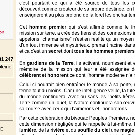
c'est pourtant ce qui a été source de tous les
découvert comme créateur de sa propre destinée, en lie
enseignèrent au plus profond de la forêt les enchantem
Cet
homme premier
qui s'est affirmé comme le fr
on
mission sur terre, a créé des liens et des connexions 
appelons "chamanisme" n'est en réalité qu'un moyen 
d'un tout immense et mystérieux, prenant racine dans 
et ça c'est un
secret
dont
tous les hommes premiers 
31 247
En
gardiens de la Terre
, ils activent, nourrissent et
mémoire de la mission qui leur a été assignée d
célèbrent et honorent
ce dont l'homme moderne n'a 
Celui-ci pourrait bien entraîner le monde à sa perte, m
terme tout du moins. Car une intelligence veille, la tu
du monde continuera. Avec ou sans les "petits frères" 
Terre comme un jouet, la Nature continuera son œuvre g
sa course avec ceux qui l'aimerons et l'honorerons.
Par cette célébration du bivouac Peuples Premiers, n
cette dimension négligée qui le rappelle à lui-même.
NE
lumière,
de la
rivière
et du
souffle du ciel
une
magie 