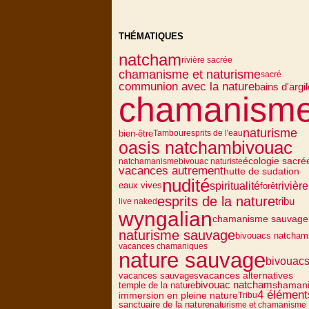
THÉMATIQUES
natcham
rivière sacrée
chamanisme et naturisme
sacré
communion avec la nature
bains d'argil
chamanism
naturisme
bien-être
Tambour
esprits de l'eau
oasis natcham
bivouac
écologie sacré
natchamanisme
bivouac naturiste
vacances autrement
hutte de sudation
nudité
spiritualité
rivière
eaux vives
forêt
esprits de la nature
tribu
live naked
wyngalian
chamanisme sauvage
naturisme sauvage
bivouacs natcham
vacances chamaniques
nature sauvage
bivouac
vacances alternatives
vacances sauvages
bivouac natcham
temple de la nature
shaman
4 élément
immersion en pleine nature
Tribu
sanctuaire de la nature
naturisme et chamanisme