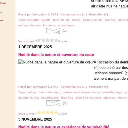
st-elle reliée à la SEX
leine
ait d'être nus ne risque-
..
Posté par Wyngalian à 09:23 -
Commentaires [
…
]
- Permalien [
#
]
Tags:
sexualité
,
nudité
,
force de vie
,
tantra
,
flamme de vie
,
racines
,
naturi
des
communion avec la nature
,
conscience
Vous aimez ?
0 vote
1 DÉCEMBRE 2025
Nudité dans la nature et ouverture du cœur
À l'occasion du dern
x", couronné par des
uérisons sonores" (ça
alement ma part de s
Posté par Wyngalian à 17:46 -
Commentaires [
…
]
- Permalien [
#
]
Tags:
nudité
,
chakra du coeur
,
naturisme et chamanisme
,
kundalini yoga
,
gu
flamme de vie
,
visualisation
,
bien-être
,
bien-être corporel
,
chakras
,
chakra 
Vous aimez ?
1 vote
5 NOVEMBRE 2025
Nudité dans la nature et expérience de vulnérabilité