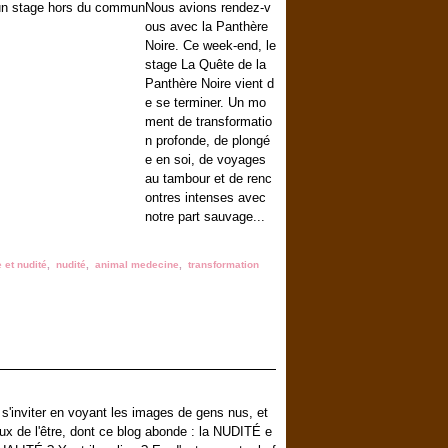
Nous avions rendez-v
ous avec la Panthère
Noire. Ce week-end, le
stage La Quête de la
Panthère Noire vient d
e se terminer. Un mo
ment de transformatio
n profonde, de plongé
e en soi, de voyages
au tambour et de renc
ontres intenses avec
notre part sauvage...
et nudité
,
nudité
,
animal medecine
,
transformation
 s'inviter en voyant les images de gens nus, et
ux de l'être, dont ce blog abonde : la NUDITÉ e