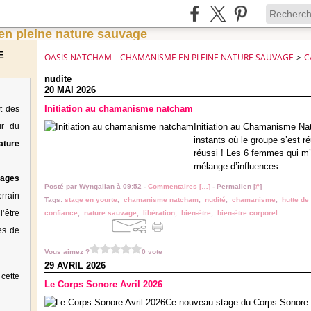
E
OASIS NATCHAM – CHAMANISME EN PLEINE NATURE SAUVAGE
>
C
nudite
20 MAI 2026
Initiation au chamanisme natcham
t des
ur du
Initiation au Chamanisme Na
instants où le groupe s’est ré
ature
réussi ! Les 6 femmes qui m’o
mélange d’influences...
tages
Posté par Wyngalian à 09:52 -
Commentaires [
…
]
- Permalien [
#
]
rrain
Tags:
stage en yourte
,
chamanisme natcham
,
nudité
,
chamanisme
,
hutte de
’être
confiance
,
nature sauvage
,
libération
,
bien-être
,
bien-être corporel
es de
Vous aimez ?
0 vote
29 AVRIL 2026
cette
Le Corps Sonore Avril 2026
Ce nouveau stage du Corps Sonore n'