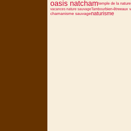
oasis natcham
temple de la nature
eaux v
bien-être
vacances nature sauvage
Tambour
naturisme
chamanisme sauvage