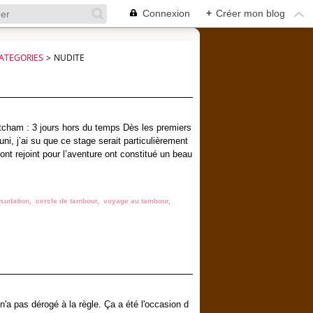
Connexion
+
Créer mon blog
ATEGORIES
>
NUDITE
tcham : 3 jours hors du temps Dès les premiers
uni, j’ai su que ce stage serait particulièrement
nt rejoint pour l’aventure ont constitué un beau
 sudation
,
cercle de tambour
,
voyage au tambour
,
a pas dérogé à la règle. Ça a été l'occasion d