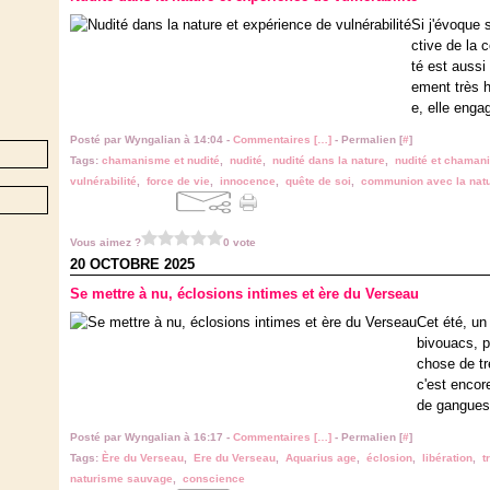
Si j'évoque 
ctive de la 
té est aussi
ement très h
e, elle engag
Posté par Wyngalian à 14:04 -
Commentaires [
…
]
- Permalien [
#
]
Tags:
chamanisme et nudité
,
nudité
,
nudité dans la nature
,
nudité et chaman
vulnérabilité
,
force de vie
,
innocence
,
quête de soi
,
communion avec la nat
Vous aimez ?
0 vote
20 OCTOBRE 2025
Se mettre à nu, éclosions intimes et ère du Verseau
Cet été, u
bivouacs, p
chose de tr
c'est encore
de gangues 
Posté par Wyngalian à 16:17 -
Commentaires [
…
]
- Permalien [
#
]
Tags:
Ère du Verseau
,
Ere du Verseau
,
Aquarius age
,
éclosion
,
libération
,
t
naturisme sauvage
,
conscience