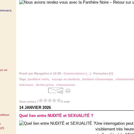
bivouacs,
sur un
Posté par Wyngalian à 19:38 -
Commentaires [
…
]
- Permalien [
#
]
Tags:
panthère noire
,
voyage au tambour
,
tambour chamanique
,
chamanisme 
intérieure
,
lâcher-prise
,
chamanisme
Vous aimez ?
0 vote
14 JANVIER 2026
tambour
Quel lien entre NUDITÉ et SEXUALITÉ ?
Une interrogation peut
e
025
visiblement très heure