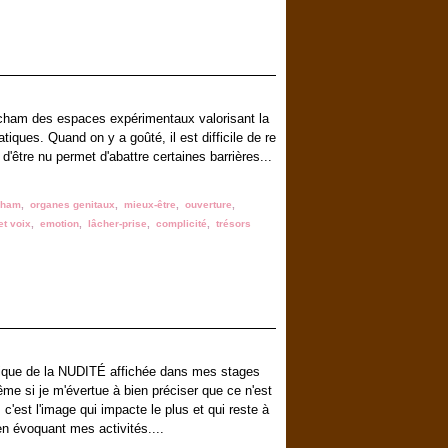
tcham des espaces expérimentaux valorisant la
tiques. Quand on y a goûté, il est difficile de re
it d'être nu permet d'abattre certaines barrières...
cham
,
organes genitaux
,
mieux-être
,
ouverture
,
et voix
,
emotion
,
lâcher-prise
,
complicité
,
trésors
ratique de la NUDITÉ affichée dans mes stages
me si je m'évertue à bien préciser que ce n'est
 c'est l'image qui impacte le plus et qui reste à
en évoquant mes activités....