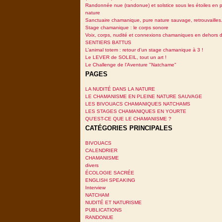
Randonnée nue (randonue) et solstice sous les étoiles en p
nature
Sanctuaire chamanique, pure nature sauvage, retrouvailles.
Stage chamanique : le corps sonore
Voix, corps, nudité et connexions chamaniques en dehors 
SENTIERS BATTUS
L’animal totem : retour d’un stage chamanique à 3 !
Le LEVER de SOLEIL, tout un art !
Le Challenge de l'Aventure "Natchame"
PAGES
LA NUDITÉ DANS LA NATURE
LE CHAMANISME EN PLEINE NATURE SAUVAGE
LES BIVOUACS CHAMANIQUES NATCHAMS
LES STAGES CHAMANIQUES EN YOURTE
QU'EST-CE QUE LE CHAMANISME ?
CATÉGORIES PRINCIPALES
BIVOUACS
CALENDRIER
CHAMANISME
divers
ÉCOLOGIE SACRÉE
ENGLISH SPEAKING
Interview
NATCHAM
NUDITÉ ET NATURISME
PUBLICATIONS
RANDONUE