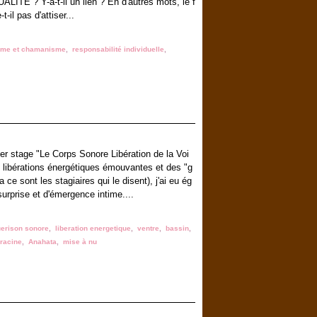
UALITÉ ? Y-a-t-il un lien ? En d'autres mots, le f
t-il pas d'attiser...
sme et chamanisme
,
responsabilité individuelle
,
ier stage "Le Corps Sonore Libération de la Voi
 libérations énergétiques émouvantes et des "g
 ce sont les stagiaires qui le disent), j'ai eu ég
urprise et d'émergence intime....
erison sonore
,
liberation energetique
,
ventre
,
bassin
,
racine
,
Anahata
,
mise à nu