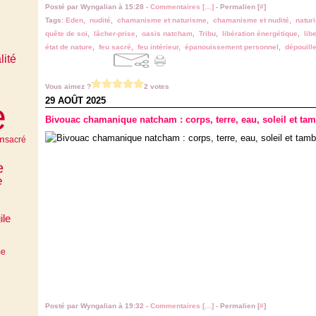
Posté par Wyngalian à 15:28 -
Commentaires [
…
]
- Permalien [
#
]
Tags:
Eden
,
nudité
,
chamanisme et naturisme
,
chamanisme et nudité
,
natur
quête de soi
,
lâcher-prise
,
oasis natcham
,
Tribu
,
libération énergétique
,
lib
état de nature
,
feu sacré
,
feu intérieur
,
épanouissement personnel
,
dépouill
lité
Vous aimez ?
2 votes
29 AOÛT 2025
e
Bivouac chamanique natcham : corps, terre, eau, soleil et tam
m
sacré
e
e
ile
me
e
Posté par Wyngalian à 19:32 -
Commentaires [
…
]
- Permalien [
#
]