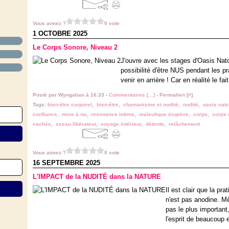
Vous aimez ?
0 vote
1 OCTOBRE 2025
Le Corps Sonore, Niveau 2
J'ouvre avec les stages d'Oasis Na
possibilité d'être NUS pendant les pra
venir en arrière ! Car en réalité le fa
Posté par Wyngalian à 16:33 -
Commentaires [
…
]
- Permalien [
#
]
Tags:
bien-être corporel
,
bien-être
,
chamanisme et nudité
,
nudité
,
oasis nat
confiance
,
mise à nu
,
resonance intime
,
maïeutique éruptive
,
corps
,
corps 
cachés
,
sceau libérateur
,
voyage intérieur
,
détente
,
relâchement
Vous aimez ?
0 vote
16 SEPTEMBRE 2025
L'IMPACT de la NUDITÉ dans la NATURE
Il est clair que la p
n'est pas anodine. Mê
pas le plus important,
l'esprit de beaucoup 