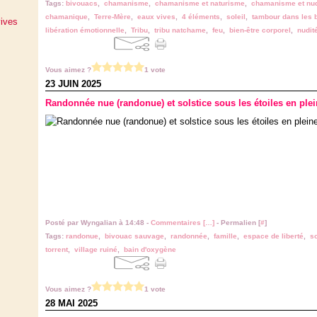
Tags:
bivouacs
,
chamanisme
,
chamanisme et naturisme
,
chamanisme et nud
chamanique
,
Terre-Mère
,
eaux vives
,
4 éléments
,
soleil
,
tambour dans les 
ives
libération émotionnelle
,
Tribu
,
tribu natchame
,
feu
,
bien-être corporel
,
nudit
Vous aimez ?
1 vote
23 JUIN 2025
Randonnée nue (randonue) et solstice sous les étoiles en plei
Posté par Wyngalian à 14:48 -
Commentaires [
…
]
- Permalien [
#
]
Tags:
randonue
,
bivouac sauvage
,
randonnée
,
famille
,
espace de liberté
,
so
torrent
,
village ruiné
,
bain d'oxygène
Vous aimez ?
1 vote
28 MAI 2025