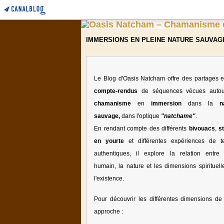
IMMERSIONS EN PLEINE NATURE SAUVAG
Le Blog d'Oasis Natcham offre des partages e
compte-rendus
de séquences vécues auto
chamanisme
en
immersion
dans la
n
sauvage,
dans l'optique
"natchame"
.
En rendant compte des différents
bivouacs
,
s
en yourte
et différentes expériences de te
authentiques, il explore la relation entre l
humain, la nature et les dimensions spirituell
l'existence.
Pour découvrir les différentes dimensions de 
approche :