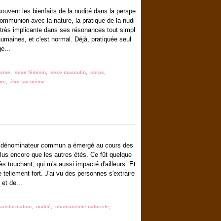
souvent les bienfaits de la nudité dans la perspe
communion avec la nature, la pratique de la nudi
 très implicante dans ses résonances tout simpl
umaines, et c'est normal. Déjà, pratiquée seul
e...
isme
,
sexe féminin
,
sexe masculin
,
corps
,
ure
,
être soi-même
n dénominateur commun a émergé au cours des
lus encore que les autres étés. Ce fût quelque
ès touchant, qui m'a aussi impacté d'ailleurs. Et
 tellement fort. J'ai vu des personnes s'extraire
et de...
ransformation
,
nudité
,
chamanisme naturiste
,