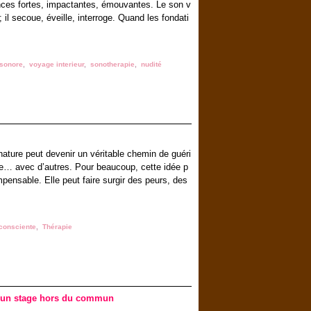
nces fortes, impactantes, émouvantes. Le son v
; il secoue, éveille, interroge. Quand les fondati
 sonore
,
voyage interieur
,
sonotherapie
,
nudité
nature peut devenir un véritable chemin de guéri
e… avec d’autres. Pour beaucoup, cette idée p
mpensable. Elle peut faire surgir des peurs, des
 consciente
,
Thérapie
r un stage hors du commun