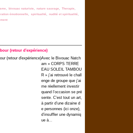
isme
,
bivouac naturiste
,
nature sauvage
,
Therapie
,
eration émotionnelle
,
spiritualité
,
nudité et spiritualité
,
ement
bour (retour d'expérience)
Avec le Bivouac Natch
am « CORPS TERRE
EAU SOLEIL TAMBOU
R » j’ai retrouvé le chall
enge de groupe que j’ai
me réellement investir
quand l’occasion se pré
sente. C’est tout un art,
à partir d’une dizaine d
e personnes (ici onze),
d’insuffler une dynamiq
ue à...