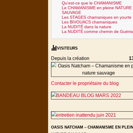
Qu’est-ce que le CHAMANISME
Le CHAMANISME en pleine NATURE
SAUVAGE
Les STAGES chamaniques en yourte
Les BIVOUACS chamaniques
La NUDITÉ dans la nature
La NUDITÉ
comme chemin de Guéris
VISITEURS
Depuis la création
1
Contacter le propriétaire du blog
OASIS NATCHAM – CHAMANISME EN PLEI