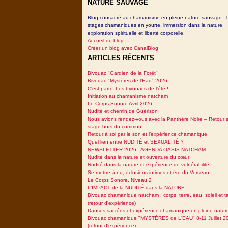
NATURE SAUVAGE
Blog consacré au chamanisme en pleine nature sauvage : 
stages chamaniques en yourte, immersion dans la nature,
exploration spirituelle et liberté corporelle.
Accueil du blog
Créer un blog avec CanalBlog
ARTICLES RÉCENTS
Bivouac "Gardien de la Forêt"
Bivouac "Mystères de l'Eau" 2026
C'est parti ! Les bivouacs de l'été !
Initiation au chamanisme natcham
Le Corps Sonore Avril 2026
Nudité et chemin de Guérison
Nous avions rendez-vous avec la Panthère Noire – Retour 
stage hors du commun
Retour à soi par le son et l’expérience chamanique
Quel lien entre NUDITÉ et SEXUALITÉ ?
NEWSLETTER 2026 - AGENDA OASIS NATCHAM
Nudité dans la nature et ouverture du cœur
Nudité dans la nature et expérience de vulnérabilité
Se mettre à nu, éclosions intimes et ère du Verseau
Le Corps Sonore, Niveau 2
L'IMPACT de la NUDITÉ dans la NATURE
Bivouac chamanique natcham : corps, terre, eau, soleil et 
(retour d'expérience)
Danses sacrées et expérience chamanique en pleine natur
Bivouac chamanique "MYSTÈRES de L'EAU" 8-11 Juillet 2
(retour d'expérience)