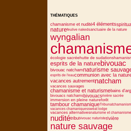
THÉMATIQUES
4 éléments
spiritua
chamanisme et nudité
nature
sanctuaire de la nature
feu
live naked
wyngalian
chamanism
écologie sacrée
hutte de sudation
shamanis
bivouac
esprits de la nature
naturisme sauvag
bivouac natcham
communion avec la natur
esprits de l'eau
natcham
vacances autrement
vacances sauvages
chamanisme et naturisme
bains d'arg
bivouacs
bivouacs natchams
rivière sacrée
immersion en pleine nature
forêt
tambour chamanique
Tribu
natchamanis
vacances chamaniques
sweat lodge
vacances alternatives
naturisme et chamanism
nudité
rivière
tribu
bivouac naturiste
nature sauvage