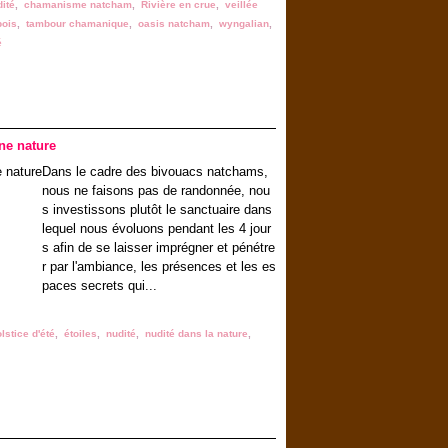
ité
,
chamanisme natcham
,
Rivière en crue
,
veillée
bois
,
tambour chamanique
,
oasis natcham
,
wyngalian
,
é
ne nature
Dans le cadre des bivouacs natchams,
nous ne faisons pas de randonnée, nou
s investissons plutôt le sanctuaire dans
lequel nous évoluons pendant les 4 jour
s afin de se laisser imprégner et pénétre
r par l'ambiance, les présences et les es
paces secrets qui...
lstice d'été
,
étoiles
,
nudité
,
nudité dans la nature
,