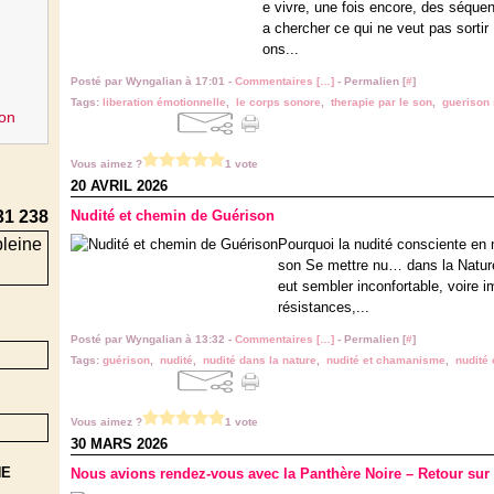
e vivre, une fois encore, des séque
a chercher ce qui ne veut pas sortir 
ons...
Posté par Wyngalian à 17:01 -
Commentaires [
…
]
- Permalien [
#
]
Tags:
liberation émotionnelle
,
le corps sonore
,
therapie par le son
,
guerison
on
Vous aimez ?
1 vote
20 AVRIL 2026
31 238
Nudité et chemin de Guérison
Pourquoi la nudité consciente en 
son Se mettre nu… dans la Natur
eut sembler inconfortable, voire i
résistances,...
Posté par Wyngalian à 13:32 -
Commentaires [
…
]
- Permalien [
#
]
Tags:
guérison
,
nudité
,
nudité dans la nature
,
nudité et chamanisme
,
nudité
Vous aimez ?
1 vote
30 MARS 2026
NE
Nous avions rendez-vous avec la Panthère Noire – Retour su