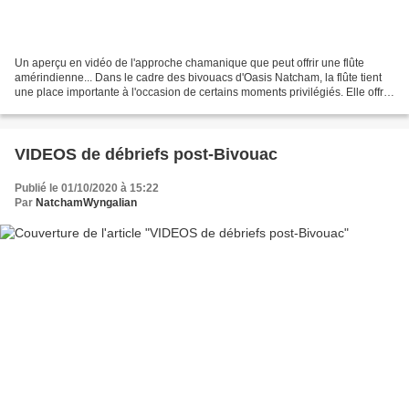
Un aperçu en vidéo de l'approche chamanique que peut offrir une flûte
amérindienne... Dans le cadre des bivouacs d'Oasis Natcham, la flûte tient
une place importante à l'occasion de certains moments privilégiés. Elle offre
aussi aux bivouacoeurs des réveils...
VIDEOS de débriefs post-Bivouac
Publié le 01/10/2020 à 15:22
Par
NatchamWyngalian