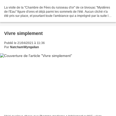
La visite de la "Chambre de Fées du ruisseau d'or" de ce bivouac "Mystères
de l'Eau" figure d'ores et déjà parmi les sommets de l'été. Aucun cliché n'a
été pris sur place, et pourtant toute l'ambiance qui a imprégné par la suite le
bivouac n'a fait qu'évoquer...
Vivre simplement
Publié le 21/04/2021 à 11:36
Par
NatchamWyngalian