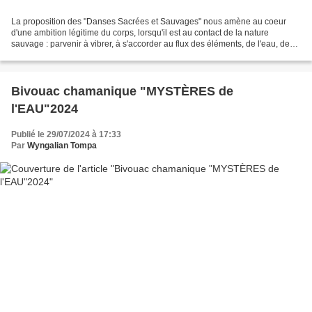
La proposition des "Danses Sacrées et Sauvages" nous amène au coeur
d'une ambition légitime du corps, lorsqu'il est au contact de la nature
sauvage : parvenir à vibrer, à s'accorder au flux des éléments, de l'eau, de
l'air et du feu en honorant tout ce...
Bivouac chamanique "MYSTÈRES de
l'EAU"2024
Publié le 29/07/2024 à 17:33
Par
Wyngalian Tompa