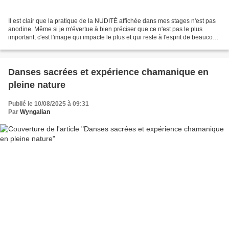
Il est clair que la pratique de la NUDITÉ affichée dans mes stages n'est pas
anodine. Même si je m'évertue à bien préciser que ce n'est pas le plus
important, c'est l'image qui impacte le plus et qui reste à l'esprit de beaucoup
en évoquant mes activités....
Danses sacrées et expérience chamanique en
pleine nature
Publié le 10/08/2025 à 09:31
Par
Wyngalian