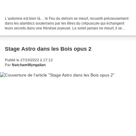
L‘automne est bien là… le Feu du dehors se meurt, recueilli précieusement
dans les alambics souterrains par les êtres du crépuscule qui échangent
leurs secrets dans une frénésie joyeuse. Le soleil jamais ne meurt, il se
déplace juste là où la saison l’appelle....
Stage Astro dans les Bois opus 2
Publié le 27/10/2022 à 17:12
Par
NatchamWyngalian