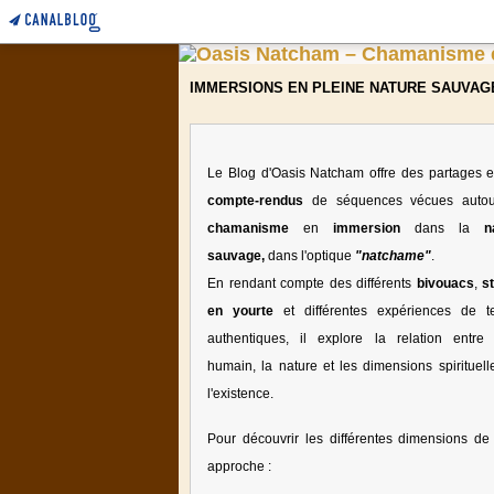
IMMERSIONS EN PLEINE NATURE SAUVAG
Le Blog d'Oasis Natcham offre des partages e
compte-rendus
de séquences vécues auto
chamanisme
en
immersion
dans la
n
sauvage,
dans l'optique
"natchame"
.
En rendant compte des différents
bivouacs
,
s
en yourte
et différentes expériences de te
authentiques, il explore la relation entre l
humain, la nature et les dimensions spirituell
l'existence.
Pour découvrir les différentes dimensions de 
approche :