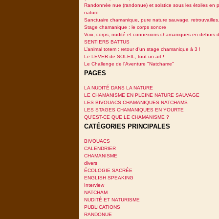
Randonnée nue (randonue) et solstice sous les étoiles en p
nature
Sanctuaire chamanique, pure nature sauvage, retrouvailles.
Stage chamanique : le corps sonore
Voix, corps, nudité et connexions chamaniques en dehors 
SENTIERS BATTUS
L’animal totem : retour d’un stage chamanique à 3 !
Le LEVER de SOLEIL, tout un art !
Le Challenge de l'Aventure "Natchame"
PAGES
LA NUDITÉ DANS LA NATURE
LE CHAMANISME EN PLEINE NATURE SAUVAGE
LES BIVOUACS CHAMANIQUES NATCHAMS
LES STAGES CHAMANIQUES EN YOURTE
QU'EST-CE QUE LE CHAMANISME ?
CATÉGORIES PRINCIPALES
BIVOUACS
CALENDRIER
CHAMANISME
divers
ÉCOLOGIE SACRÉE
ENGLISH SPEAKING
Interview
NATCHAM
NUDITÉ ET NATURISME
PUBLICATIONS
RANDONUE