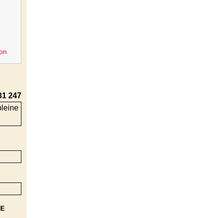
on
31 247
NE