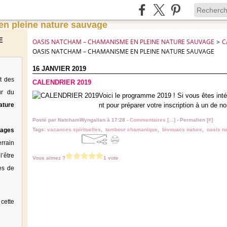
E
OASIS NATCHAM – CHAMANISME EN PLEINE NATURE SAUVAGE
>
C
OASIS NATCHAM – CHAMANISME EN PLEINE NATURE SAUVAGE
16 JANVIER 2019
t des
CALENDRIER 2019
ur du
Voici le programme 2019 ! Si vous êtes intér
ature
nt pour préparer votre inscription à un de n
Posté par NatchamWyngalian à 17:28 -
Commentaires [
…
]
- Permalien [
#
]
tages
Tags:
vacances spirituelles
,
tambour chamanique
,
bivouacs nature
,
oasis n
rrain
’être
Vous aimez ?
1 vote
es de
cette