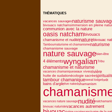
THÉMATIQUES
naturisme sauvag
vacances sauvages
bivouacs natchams
immersion en pleine natu
communion avec la nature
oasis natcham
bivouacs
nature
chamanisme et nudité
bivouac na
naturisme
Tambour
naturisme et chamanisme
chamanisme sauvage
nature sauvage
bien-être
wyngalian
4 éléments
Tribu
chamanisme et naturisme
rivière
eaux vives
vacances chamaniques
spirituali
écologie sacrée
hutte de sudation
tambour chamanique
forêt
sweat lodge
bains d'argile
shamanism
live naked
chamanism
nudité
vacances nature sauvage
natchamani
vacances autrement
bivouac naturiste
bivouac
sanctuaire de la na
rivière sacrée