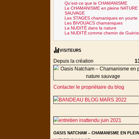
Qu’est-ce que le CHAMANISME
Le CHAMANISME en pleine NATURE
SAUVAGE
Les STAGES chamaniques en yourte
Les BIVOUACS chamaniques
La NUDITÉ dans la nature
La NUDITÉ
comme chemin de Guéris
VISITEURS
Depuis la création
1
Contacter le propriétaire du blog
OASIS NATCHAM – CHAMANISME EN PLEI