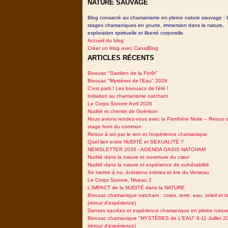
NATURE SAUVAGE
Blog consacré au chamanisme en pleine nature sauvage : 
stages chamaniques en yourte, immersion dans la nature,
exploration spirituelle et liberté corporelle.
Accueil du blog
Créer un blog avec CanalBlog
ARTICLES RÉCENTS
Bivouac "Gardien de la Forêt"
Bivouac "Mystères de l'Eau" 2026
C'est parti ! Les bivouacs de l'été !
Initiation au chamanisme natcham
Le Corps Sonore Avril 2026
Nudité et chemin de Guérison
Nous avions rendez-vous avec la Panthère Noire – Retour 
stage hors du commun
Retour à soi par le son et l’expérience chamanique
Quel lien entre NUDITÉ et SEXUALITÉ ?
NEWSLETTER 2026 - AGENDA OASIS NATCHAM
Nudité dans la nature et ouverture du cœur
Nudité dans la nature et expérience de vulnérabilité
Se mettre à nu, éclosions intimes et ère du Verseau
Le Corps Sonore, Niveau 2
L'IMPACT de la NUDITÉ dans la NATURE
Bivouac chamanique natcham : corps, terre, eau, soleil et 
(retour d'expérience)
Danses sacrées et expérience chamanique en pleine natur
Bivouac chamanique "MYSTÈRES de L'EAU" 8-11 Juillet 2
(retour d'expérience)