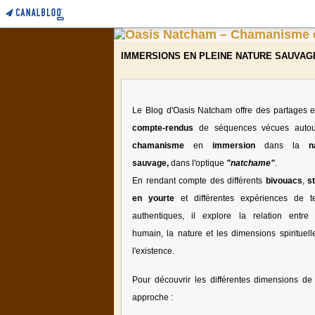
IMMERSIONS EN PLEINE NATURE SAUVAG
Le Blog d'Oasis Natcham offre des partages e
compte-rendus
de séquences vécues auto
chamanisme
en
immersion
dans la
n
sauvage,
dans l'optique
"natchame"
.
En rendant compte des différents
bivouacs
,
s
en yourte
et différentes expériences de te
authentiques, il explore la relation entre l
humain, la nature et les dimensions spirituell
l'existence.
Pour découvrir les différentes dimensions de 
approche :