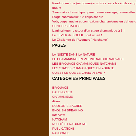
Randonnée nue (randonue) et solstice sous les étoiles en p
nature
Sanctuaire chamanique, pure nature sauvage, retrouvailles.
Stage chamanique : le corps sonore
Voix, corps, nudité et connexions chamaniques en dehors 
SENTIERS BATTUS
L’animal totem : retour d’un stage chamanique à 3 !
Le LEVER de SOLEIL, tout un art !
Le Challenge de l'Aventure "Natchame"
PAGES
LA NUDITÉ DANS LA NATURE
LE CHAMANISME EN PLEINE NATURE SAUVAGE
LES BIVOUACS CHAMANIQUES NATCHAMS
LES STAGES CHAMANIQUES EN YOURTE
QU'EST-CE QUE LE CHAMANISME ?
CATÉGORIES PRINCIPALES
BIVOUACS
CALENDRIER
CHAMANISME
divers
ÉCOLOGIE SACRÉE
ENGLISH SPEAKING
Interview
NATCHAM
NUDITÉ ET NATURISME
PUBLICATIONS
RANDONUE