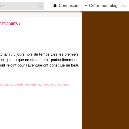
Connexion
+
Créer mon blog
ATEGORIES
>
tcham : 3 jours hors du temps Dès les premiers
uni, j’ai su que ce stage serait particulièrement
nt rejoint pour l’aventure ont constitué un beau
 sudation
,
cercle de tambour
,
voyage au tambour
,