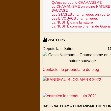
Qu’est-ce que le CHAMANISME
Le CHAMANISME en pleine NATURE
SAUVAGE
Les STAGES chamaniques en yourte
Les BIVOUACS chamaniques
La NUDITÉ dans la nature
La NUDITÉ
comme chemin de Guéris
VISITEURS
Depuis la création
1
Contacter le propriétaire du blog
OASIS NATCHAM – CHAMANISME EN PLEI