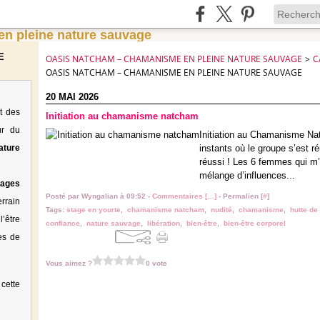
E
OASIS NATCHAM – CHAMANISME EN PLEINE NATURE SAUVAGE
>
C
OASIS NATCHAM – CHAMANISME EN PLEINE NATURE SAUVAGE
20 MAI 2026
t des
Initiation au chamanisme natcham
ur du
Initiation au Chamanisme Na
ature
instants où le groupe s’est ré
réussi ! Les 6 femmes qui m’o
mélange d’influences...
tages
Posté par Wyngalian à 09:52 -
Commentaires [
…
]
- Permalien [
#
]
rrain
Tags:
stage en yourte
,
chamanisme natcham
,
nudité
,
chamanisme
,
hutte de
’être
confiance
,
nature sauvage
,
libération
,
bien-être
,
bien-être corporel
es de
Vous aimez ?
0 vote
cette