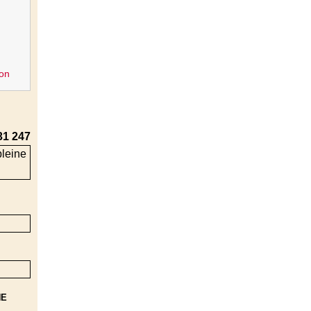
on
31 247
NE