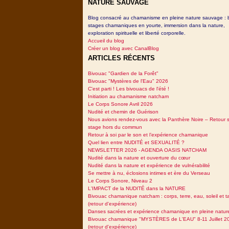
NATURE SAUVAGE
Blog consacré au chamanisme en pleine nature sauvage : 
stages chamaniques en yourte, immersion dans la nature,
exploration spirituelle et liberté corporelle.
Accueil du blog
Créer un blog avec CanalBlog
ARTICLES RÉCENTS
Bivouac "Gardien de la Forêt"
Bivouac "Mystères de l'Eau" 2026
C'est parti ! Les bivouacs de l'été !
Initiation au chamanisme natcham
Le Corps Sonore Avril 2026
Nudité et chemin de Guérison
Nous avions rendez-vous avec la Panthère Noire – Retour 
stage hors du commun
Retour à soi par le son et l’expérience chamanique
Quel lien entre NUDITÉ et SEXUALITÉ ?
NEWSLETTER 2026 - AGENDA OASIS NATCHAM
Nudité dans la nature et ouverture du cœur
Nudité dans la nature et expérience de vulnérabilité
Se mettre à nu, éclosions intimes et ère du Verseau
Le Corps Sonore, Niveau 2
L'IMPACT de la NUDITÉ dans la NATURE
Bivouac chamanique natcham : corps, terre, eau, soleil et 
(retour d'expérience)
Danses sacrées et expérience chamanique en pleine natur
Bivouac chamanique "MYSTÈRES de L'EAU" 8-11 Juillet 2
(retour d'expérience)