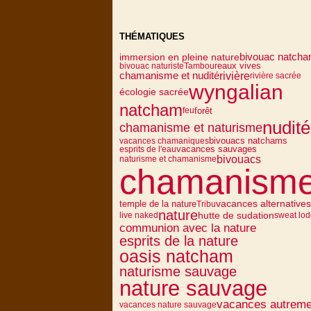
THÉMATIQUES
bivouac natch
immersion en pleine nature
eaux vives
bivouac naturiste
Tambour
rivière
chamanisme et nudité
rivière sacrée
wyngalian
écologie sacrée
natcham
forêt
feu
nudité
chamanisme et naturisme
bivouacs natchams
vacances chamaniques
vacances sauvages
esprits de l'eau
bivouacs
naturisme et chamanisme
chamanism
vacances alternatives
temple de la nature
Tribu
nature
hutte de sudation
live naked
sweat lo
communion avec la nature
esprits de la nature
oasis natcham
naturisme sauvage
nature sauvage
vacances autreme
vacances nature sauvage