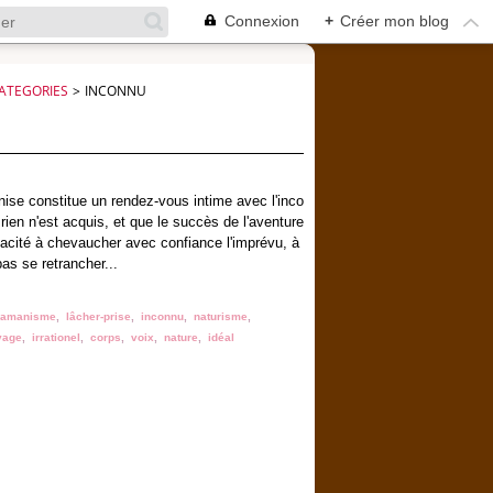
Connexion
+
Créer mon blog
ATEGORIES
>
INCONNU
ise constitue un rendez-vous intime avec l'inco
rien n'est acquis, et que le succès de l'aventure
pacité à chevaucher avec confiance l'imprévu, à
pas se retrancher...
hamanisme
,
lâcher-prise
,
inconnu
,
naturisme
,
yage
,
irrationel
,
corps
,
voix
,
nature
,
idéal