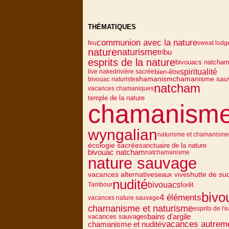
THÉMATIQUES
communion avec la nature
feu
sweat lodg
nature
naturisme
tribu
esprits de la nature
bivouacs natcha
spiritualité
bien-être
live naked
rivière sacrée
shamanism
chamanisme sau
bivouac naturiste
natcham
vacances chamaniques
temple de la nature
chamanism
wyngalian
naturisme et chamanisme
écologie sacrée
sanctuaire de la nature
bivouac natcham
natchamanisme
nature sauvage
vacances alternatives
eaux vives
hutte de su
nudité
bivouacs
forêt
Tambour
bivo
4 éléments
vacances nature sauvage
chamanisme et naturisme
esprits de l'
vacances sauvages
bains d'argile
vacances autrem
chamanisme et nudité