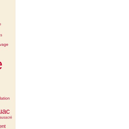
e
ms
vage
e
dation
uac
eau
sacré
ent