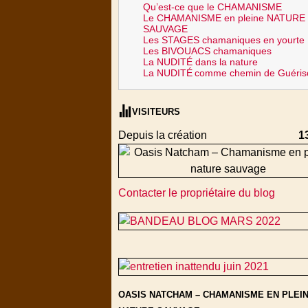
Qu’est-ce que le CHAMANISME
Le CHAMANISME en pleine NATURE
SAUVAGE
Les STAGES chamaniques en yourte
Les BIVOUACS chamaniques
La NUDITÉ dans la nature
La NUDITÉ
comme chemin de Guéris
VISITEURS
Depuis la création
1
Contacter le propriétaire du blog
OASIS NATCHAM – CHAMANISME EN PLEI