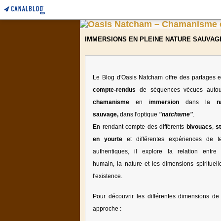
IMMERSIONS EN PLEINE NATURE SAUVAG
Le Blog d'Oasis Natcham offre des partages e
compte-rendus
de séquences vécues auto
chamanisme
en
immersion
dans la
n
sauvage,
dans l'optique
"natchame"
.
En rendant compte des différents
bivouacs
,
s
en yourte
et différentes expériences de te
authentiques, il explore la relation entre l
humain, la nature et les dimensions spirituell
l'existence.
Pour découvrir les différentes dimensions de 
approche :