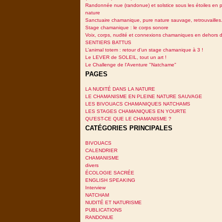
Randonnée nue (randonue) et solstice sous les étoiles en p
nature
Sanctuaire chamanique, pure nature sauvage, retrouvailles.
Stage chamanique : le corps sonore
Voix, corps, nudité et connexions chamaniques en dehors 
SENTIERS BATTUS
L’animal totem : retour d’un stage chamanique à 3 !
Le LEVER de SOLEIL, tout un art !
Le Challenge de l'Aventure "Natchame"
PAGES
LA NUDITÉ DANS LA NATURE
LE CHAMANISME EN PLEINE NATURE SAUVAGE
LES BIVOUACS CHAMANIQUES NATCHAMS
LES STAGES CHAMANIQUES EN YOURTE
QU'EST-CE QUE LE CHAMANISME ?
CATÉGORIES PRINCIPALES
BIVOUACS
CALENDRIER
CHAMANISME
divers
ÉCOLOGIE SACRÉE
ENGLISH SPEAKING
Interview
NATCHAM
NUDITÉ ET NATURISME
PUBLICATIONS
RANDONUE