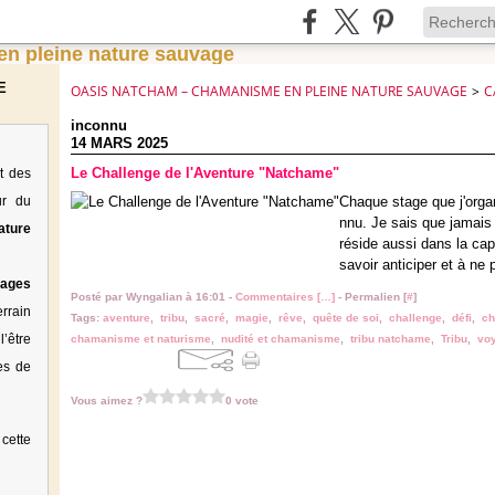
E
OASIS NATCHAM – CHAMANISME EN PLEINE NATURE SAUVAGE
>
C
inconnu
14 MARS 2025
Le Challenge de l'Aventure "Natchame"
t des
ur du
Chaque stage que j'organ
nnu. Je sais que jamais 
ature
réside aussi dans la ca
savoir anticiper et à ne 
tages
Posté par Wyngalian à 16:01 -
Commentaires [
…
]
- Permalien [
#
]
rrain
Tags:
aventure
,
tribu
,
sacré
,
magie
,
rêve
,
quête de soi
,
challenge
,
défi
,
c
’être
chamanisme et naturisme
,
nudité et chamanisme
,
tribu natchame
,
Tribu
,
vo
es de
Vous aimez ?
0 vote
cette