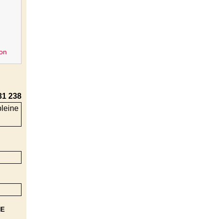
on
31 238
NE