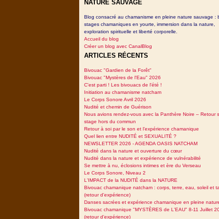
NATURE SAUVAGE
Blog consacré au chamanisme en pleine nature sauvage : 
stages chamaniques en yourte, immersion dans la nature,
exploration spirituelle et liberté corporelle.
Accueil du blog
Créer un blog avec CanalBlog
ARTICLES RÉCENTS
Bivouac "Gardien de la Forêt"
Bivouac "Mystères de l'Eau" 2026
C'est parti ! Les bivouacs de l'été !
Initiation au chamanisme natcham
Le Corps Sonore Avril 2026
Nudité et chemin de Guérison
Nous avions rendez-vous avec la Panthère Noire – Retour 
stage hors du commun
Retour à soi par le son et l’expérience chamanique
Quel lien entre NUDITÉ et SEXUALITÉ ?
NEWSLETTER 2026 - AGENDA OASIS NATCHAM
Nudité dans la nature et ouverture du cœur
Nudité dans la nature et expérience de vulnérabilité
Se mettre à nu, éclosions intimes et ère du Verseau
Le Corps Sonore, Niveau 2
L'IMPACT de la NUDITÉ dans la NATURE
Bivouac chamanique natcham : corps, terre, eau, soleil et 
(retour d'expérience)
Danses sacrées et expérience chamanique en pleine natur
Bivouac chamanique "MYSTÈRES de L'EAU" 8-11 Juillet 2
(retour d'expérience)