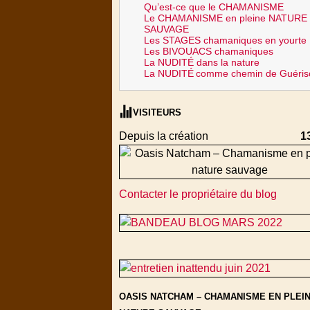
Qu’est-ce que le CHAMANISME
Le CHAMANISME en pleine NATURE
SAUVAGE
Les STAGES chamaniques en yourte
Les BIVOUACS chamaniques
La NUDITÉ dans la nature
La NUDITÉ
comme chemin de Guéris
VISITEURS
Depuis la création
1
Contacter le propriétaire du blog
OASIS NATCHAM – CHAMANISME EN PLEI