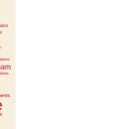
uacs
êt
e
ature
cham
tives
ments
e
é