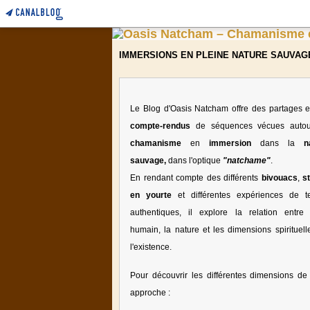
IMMERSIONS EN PLEINE NATURE SAUVAG
Le Blog d'Oasis Natcham offre des partages e
compte-rendus
de séquences vécues auto
chamanisme
en
immersion
dans la
n
sauvage,
dans l'optique
"natchame"
.
En rendant compte des différents
bivouacs
,
s
en yourte
et différentes expériences de te
authentiques, il explore la relation entre l
humain, la nature et les dimensions spirituell
l'existence.
Pour découvrir les différentes dimensions de 
approche :