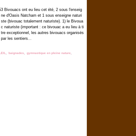
3 Bivouacs ont eu lieu cet été, 2 sous l'enseig
ne d'Oasis Natcham et 1 sous enseigne naturi
ste (bivouac totalement naturiste). 1) le Bivoua
c naturiste (important : ce bivouac a eu lieu à ti
tre exceptionnel, les autres bivouacs organisés
par les sentiers...
LEIL
,
baignades
,
gymnastique en pleine nature
,