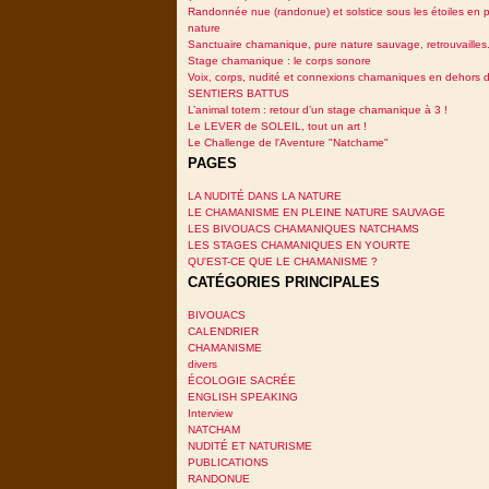
Randonnée nue (randonue) et solstice sous les étoiles en p
nature
Sanctuaire chamanique, pure nature sauvage, retrouvailles.
Stage chamanique : le corps sonore
Voix, corps, nudité et connexions chamaniques en dehors 
SENTIERS BATTUS
L’animal totem : retour d’un stage chamanique à 3 !
Le LEVER de SOLEIL, tout un art !
Le Challenge de l'Aventure "Natchame"
PAGES
LA NUDITÉ DANS LA NATURE
LE CHAMANISME EN PLEINE NATURE SAUVAGE
LES BIVOUACS CHAMANIQUES NATCHAMS
LES STAGES CHAMANIQUES EN YOURTE
QU'EST-CE QUE LE CHAMANISME ?
CATÉGORIES PRINCIPALES
BIVOUACS
CALENDRIER
CHAMANISME
divers
ÉCOLOGIE SACRÉE
ENGLISH SPEAKING
Interview
NATCHAM
NUDITÉ ET NATURISME
PUBLICATIONS
RANDONUE