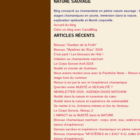
NATURE SAUVAGE
Blog consacré au chamanisme en pleine nature sauvage : 
stages chamaniques en yourte, immersion dans la nature,
exploration spirituelle et liberté corporelle.
Accueil du blog
Créer un blog avec CanalBlog
ARTICLES RÉCENTS
Bivouac "Gardien de la Forêt"
Bivouac "Mystères de l'Eau" 2026
C'est parti ! Les bivouacs de l'été !
Initiation au chamanisme natcham
Le Corps Sonore Avril 2026
Nudité et chemin de Guérison
Nous avions rendez-vous avec la Panthère Noire – Retour 
stage hors du commun
Retour à soi par le son et l’expérience chamanique
Quel lien entre NUDITÉ et SEXUALITÉ ?
NEWSLETTER 2026 - AGENDA OASIS NATCHAM
Nudité dans la nature et ouverture du cœur
Nudité dans la nature et expérience de vulnérabilité
Se mettre à nu, éclosions intimes et ère du Verseau
Le Corps Sonore, Niveau 2
L'IMPACT de la NUDITÉ dans la NATURE
Bivouac chamanique natcham : corps, terre, eau, soleil et 
(retour d'expérience)
Danses sacrées et expérience chamanique en pleine natur
Bivouac chamanique "MYSTÈRES de L'EAU" 8-11 Juillet 2
(retour d'expérience)