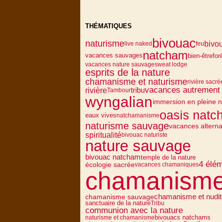
THÉMATIQUES
bivouac
naturisme
bivo
live naked
feu
natcham
vacances sauvages
bien-être
for
vacances nature sauvage
sweat lodge
esprits de la nature
chamanisme et naturisme
rivière sacré
vacances autrement
rivière
tribu
Tambour
wyngalian
immersion en pleine n
oasis nat
eaux vives
natchamanisme
naturisme sauvage
vacances alterna
spiritualité
bivouac naturiste
nature sauvage
bivouac natcham
temple de la nature
4 élé
écologie sacrée
vacances chamaniques
chamanism
chamanisme et nudit
chamanisme sauvage
sanctuaire de la nature
Tribu
communion avec la nature
bivouacs natchams
naturisme et chamanisme