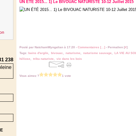
UN ÉTÉ 2015... 1) Le BIVOUAC NATURISTE 10-12 Juillet 2015
on
Posté par NatchamWyngalian à 17:20 -
Commentaires [
…
]
- Permalien [
#
]
Tags:
bains d'argile
,
bivouac
,
naturisme
,
naturisme sauvage
,
LA VIE AU SO
31 238
héliose
,
tribu naturiste
,
vie dans les bois
Vous aimez ?
1 vote
NE