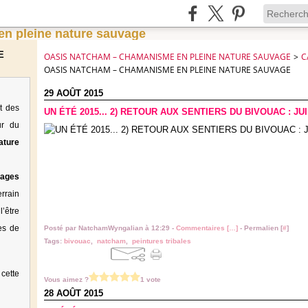
E
OASIS NATCHAM – CHAMANISME EN PLEINE NATURE SAUVAGE
>
C
OASIS NATCHAM – CHAMANISME EN PLEINE NATURE SAUVAGE
29 AOÛT 2015
t des
UN ÉTÉ 2015... 2) RETOUR AUX SENTIERS DU BIVOUAC : JUI
ur du
ature
tages
rrain
’être
es de
Posté par NatchamWyngalian à 12:29 -
Commentaires [
…
]
- Permalien [
#
]
Tags:
bivouac
,
natcham
,
peintures tribales
cette
Vous aimez ?
1 vote
28 AOÛT 2015