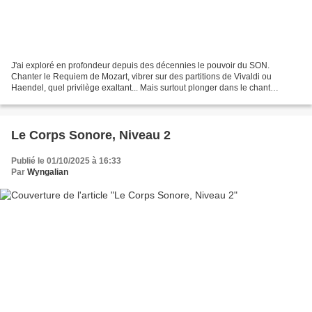
J'ai exploré en profondeur depuis des décennies le pouvoir du SON.
Chanter le Requiem de Mozart, vibrer sur des partitions de Vivaldi ou
Haendel, quel privilège exaltant... Mais surtout plonger dans le chant
initiatique avec les œuvres de PETER DEUNOV,...
Le Corps Sonore, Niveau 2
Publié le 01/10/2025 à 16:33
Par
Wyngalian