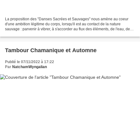
La proposition des "Danses Sacrées et Sauvages" nous amène au coeur
d'une ambition légitime du corps, lorsqu'il est au contact de la nature
sauvage : parvenir à vibrer, à s'accorder au flux des éléments, de l'eau, de
l'air et du feu en honorant tout ce...
Tambour Chamanique et Automne
Publié le 07/11/2022 à 17:22
Par
NatchamWyngalian