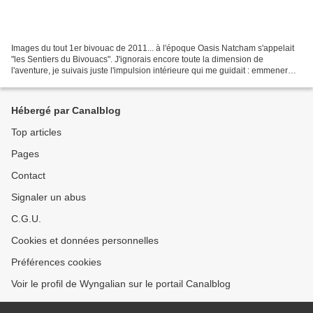
Images du tout 1er bivouac de 2011... à l'époque Oasis Natcham s'appelait
"les Sentiers du Bivouacs". J'ignorais encore toute la dimension de
l'aventure, je suivais juste l'impulsion intérieure qui me guidait : emmener
des personnes dans la nature sauvage,...
Hébergé par Canalblog
Top articles
Pages
Contact
Signaler un abus
C.G.U.
Cookies et données personnelles
Préférences cookies
Voir le profil de Wyngalian sur le portail Canalblog