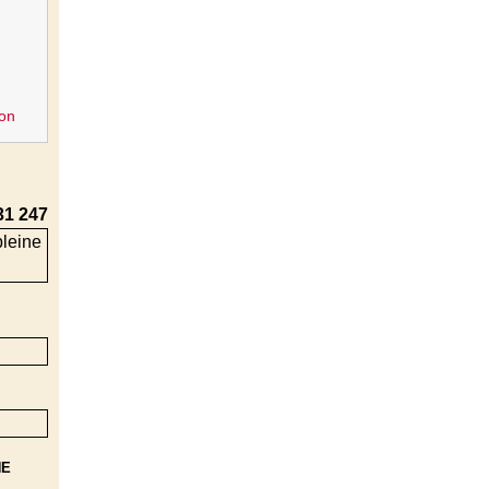
on
31 247
NE