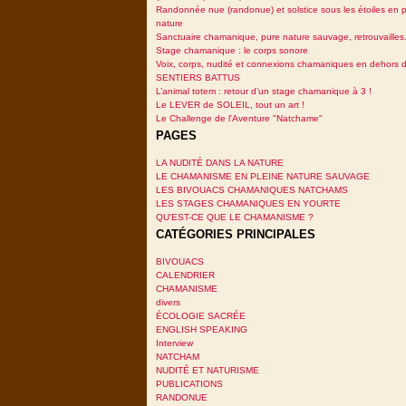
Randonnée nue (randonue) et solstice sous les étoiles en p
nature
Sanctuaire chamanique, pure nature sauvage, retrouvailles.
Stage chamanique : le corps sonore
Voix, corps, nudité et connexions chamaniques en dehors 
SENTIERS BATTUS
L’animal totem : retour d’un stage chamanique à 3 !
Le LEVER de SOLEIL, tout un art !
Le Challenge de l'Aventure "Natchame"
PAGES
LA NUDITÉ DANS LA NATURE
LE CHAMANISME EN PLEINE NATURE SAUVAGE
LES BIVOUACS CHAMANIQUES NATCHAMS
LES STAGES CHAMANIQUES EN YOURTE
QU'EST-CE QUE LE CHAMANISME ?
CATÉGORIES PRINCIPALES
BIVOUACS
CALENDRIER
CHAMANISME
divers
ÉCOLOGIE SACRÉE
ENGLISH SPEAKING
Interview
NATCHAM
NUDITÉ ET NATURISME
PUBLICATIONS
RANDONUE