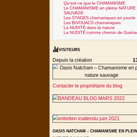
Qu’est-ce que le CHAMANISME
Le CHAMANISME en pleine NATURE
SAUVAGE
Les STAGES chamaniques en yourte
Les BIVOUACS chamaniques
La NUDITÉ dans la nature
La NUDITÉ
comme chemin de Guéris
VISITEURS
Depuis la création
1
Contacter le propriétaire du blog
OASIS NATCHAM – CHAMANISME EN PLEI