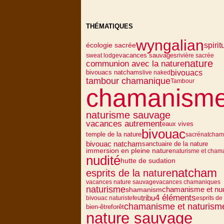
THÉMATIQUES
wyngalian
spirit
écologie sacrée
vacances sauvages
sweat lodge
rivière sacrée
nature
communion avec la nature
bivouacs
bivouacs natchams
live naked
tambour chamanique
Tambour
chamanism
naturisme sauvage
vacances autrement
eaux vives
bivouac
temple de la nature
sacré
natcham
bivouac natcham
sanctuaire de la nature
immersion en pleine nature
naturisme et cha
nudité
hutte de sudation
natcham
esprits de la nature
vacances nature sauvage
vacances chamaniques
naturisme
chamanisme et nud
shamanism
4 éléments
tribu
bivouac naturiste
feu
esprits de
chamanisme et naturism
bien-être
forêt
nature sauvage