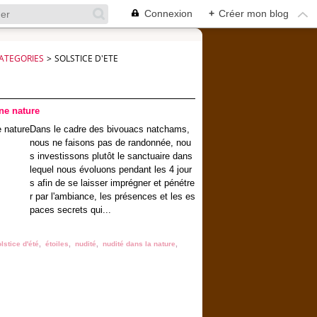
Connexion
+
Créer mon blog
ATEGORIES
>
SOLSTICE D'ETE
ne nature
Dans le cadre des bivouacs natchams,
nous ne faisons pas de randonnée, nou
s investissons plutôt le sanctuaire dans
lequel nous évoluons pendant les 4 jour
s afin de se laisser imprégner et pénétre
r par l'ambiance, les présences et les es
paces secrets qui...
lstice d'été
,
étoiles
,
nudité
,
nudité dans la nature
,