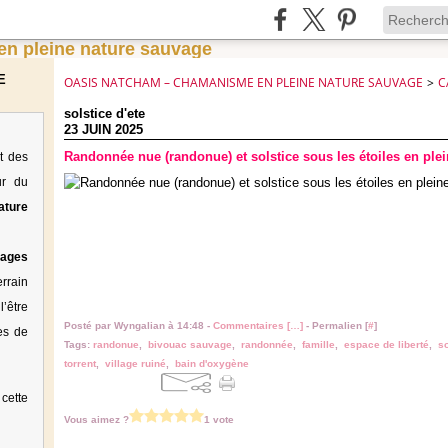
E
OASIS NATCHAM – CHAMANISME EN PLEINE NATURE SAUVAGE
>
C
solstice d'ete
23 JUIN 2025
Randonnée nue (randonue) et solstice sous les étoiles en plei
t des
ur du
ature
tages
rrain
’être
Posté par Wyngalian à 14:48 -
Commentaires [
…
]
- Permalien [
#
]
es de
Tags:
randonue
,
bivouac sauvage
,
randonnée
,
famille
,
espace de liberté
,
so
torrent
,
village ruiné
,
bain d'oxygène
cette
Vous aimez ?
1 vote