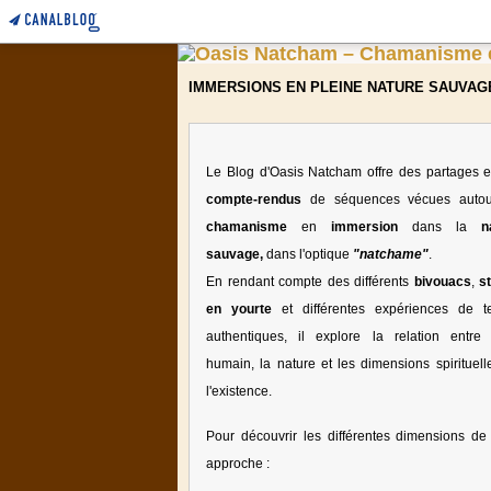
IMMERSIONS EN PLEINE NATURE SAUVAG
Le Blog d'Oasis Natcham offre des partages e
compte-rendus
de séquences vécues auto
chamanisme
en
immersion
dans la
n
sauvage,
dans l'optique
"natchame"
.
En rendant compte des différents
bivouacs
,
s
en yourte
et différentes expériences de te
authentiques, il explore la relation entre l
humain, la nature et les dimensions spirituell
l'existence.
Pour découvrir les différentes dimensions de 
approche :