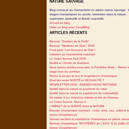
NATURE SAUVAGE
Blog consacré au chamanisme en pleine nature sauvage : 
stages chamaniques en yourte, immersion dans la nature,
exploration spirituelle et liberté corporelle.
Accueil du blog
Créer un blog avec CanalBlog
ARTICLES RÉCENTS
Bivouac "Gardien de la Forêt"
Bivouac "Mystères de l'Eau" 2026
C'est parti ! Les bivouacs de l'été !
Initiation au chamanisme natcham
Le Corps Sonore Avril 2026
Nudité et chemin de Guérison
Nous avions rendez-vous avec la Panthère Noire – Retour 
stage hors du commun
Retour à soi par le son et l’expérience chamanique
Quel lien entre NUDITÉ et SEXUALITÉ ?
NEWSLETTER 2026 - AGENDA OASIS NATCHAM
Nudité dans la nature et ouverture du cœur
Nudité dans la nature et expérience de vulnérabilité
Se mettre à nu, éclosions intimes et ère du Verseau
Le Corps Sonore, Niveau 2
L'IMPACT de la NUDITÉ dans la NATURE
Bivouac chamanique natcham : corps, terre, eau, soleil et 
(retour d'expérience)
Danses sacrées et expérience chamanique en pleine natur
Bivouac chamanique "MYSTÈRES de L'EAU" 8-11 Juillet 2
(retour d'expérience)