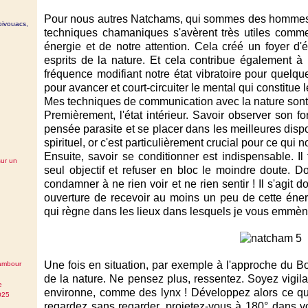
Pour nous autres Natchams, qui sommes des hommes o
bivouacs,
techniques chamaniques s'avèrent très utiles comme 
énergie et de notre attention. Cela créé un foyer d'é
esprits de la nature. Et cela contribue également à
fréquence modifiant notre état vibratoire pour quelque
pour avancer et court-circuiter le mental qui constitue l
Mes techniques de communication avec la nature sont
Premièrement, l'état intérieur. Savoir observer son fo
pensée parasite et se placer dans les meilleures dispos
spirituel, or c'est particulièrement crucial pour ce qui 
Ensuite, savoir se conditionner est indispensable. Il
sur un
seul objectif et refuser en bloc le moindre doute. Do
condamner à ne rien voir et ne rien sentir ! Il s'agit 
ouverture de recevoir au moins un peu de cette énerg
qui règne dans les lieux dans lesquels je vous emmène 
Une fois en situation, par exemple à l'approche du 
tambour
de la nature. Ne pensez plus, ressentez. Soyez vigilan
e
environne, comme des lynx ! Développez alors ce 
025
regardez sans regarder, projetez-vous à 180° dans v