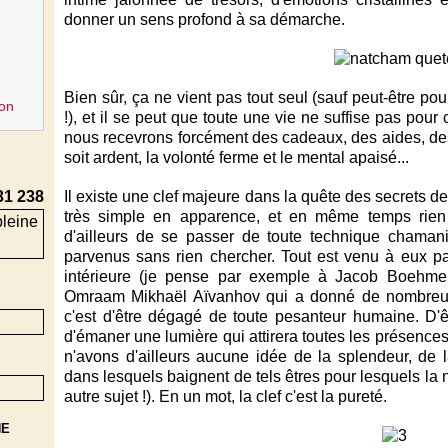
donner un sens profond à sa démarche.
Bien sûr, ça ne vient pas tout seul (sauf peut-être po
on
!), et il se peut que toute une vie ne suffise pas po
nous recevrons forcément des cadeaux, des aides, d
soit ardent, la volonté ferme et le mental apaisé...
31 238
Il existe une clef majeure dans la quête des secrets de 
très simple en apparence, et en même temps rien n'
d'ailleurs de se passer de toute technique chamani
parvenus sans rien chercher. Tout est venu à eux pa
intérieure (je pense par exemple à Jacob Boehme,
Omraam Mikhaël Aïvanhov qui a donné de nombreuse
c'est d'être dégagé de toute pesanteur humaine. D'êt
d'émaner une lumière qui attirera toutes les présences
n'avons d'ailleurs aucune idée de la splendeur, de 
dans lesquels baignent de tels êtres pour lesquels la n
autre sujet !). En un mot, la clef c'est la pureté.
NE