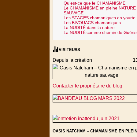
Qu’est-ce que le CHAMANISME
Le CHAMANISME en pleine NATURE
SAUVAGE
Les STAGES chamaniques en yourte
Les BIVOUACS chamaniques
La NUDITÉ dans la nature
La NUDITÉ
comme chemin de Guéris
VISITEURS
Depuis la création
1
Contacter le propriétaire du blog
OASIS NATCHAM – CHAMANISME EN PLEI