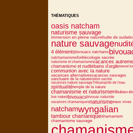
THÉMATIQUES
oasis natcham
naturisme sauvage
immersion en pleine nature
hutte de sudati
nature sauvage
nudit
bivoua
4 éléments
bivouacs natchams
écologie sacrée
forêt
natchamanisme
vacances autreme
naturisme et chamanisme
chamanisme et nudité
bains d'argile
sweat l
communion avec la nature
vacances alternatives
vacances sauvages
sanctuaire de la nature
rivière sacrée
vacances nature sauvage
Tribu
esprits de l'eau
spiritualité
temple de la nature
chamanisme et naturisme
tribu
bien-êt
bivouacs
live naked
bivouac naturiste
naturisme
eaux vives
vacances chamaniques
wyngalian
natcham
tambour chamanique
shamanism
chamanisme sauvage
chamanism