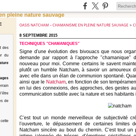
E
OASIS NATCHAM – CHAMANISME EN PLEINE NATURE SAUVAGE
>
C
8 SEPTEMBRE 2015
TECHNIQUES "CHAMANIQUES"
t des
Signe d'une évolution des bivouacs que nous organi
ur du
demande par rapport à l'approche "chamanique" de
ature
nouveau pour moi. Comme certains le savent maint
plutôt un humble
Natcham
, à savoir un amoureux d
avec elle dans un élan de communion spontané. Quand 
tages
ainsi que le
Natcham
, en fonction de son tempérament
rrain
en lui des connexions, des approches, des gestes aussi
’être
communication subtile avec la nature et ses habitants i
es de
C'est tout un monde merveilleux de subjectivité créa
cette
l'ouverture, le dépassement de certaines limites 
Natcham sincère au bout du chemin. C'est tout un p
intime jalonnée de trésors, d'émotions cristallines 