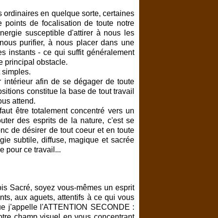
rdinaires en quelque sorte, certaines
points de focalisation de toute notre
nergie susceptible d'attirer à nous les
 nous purifier, à nous placer dans une
s instants - ce qui suffit généralement
e principal obstacle.
 simples.
r intérieur afin de se dégager de toute
itions constitue la base de tout travail
nous attend.
 faut être totalement concentré vers un
uter des esprits de la nature, c'est se
donc de désirer de tout coeur et en toute
ie subtile, diffuse, magique et sacrée
pour ce travail...
Bois Sacré, soyez vous-mêmes un esprit
ts, aux aguets, attentifs à ce qui vous
que j'appelle l'ATTENTION SECONDE :
otre champ visuel en vous concentrant