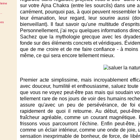
leine
sur votre Ajna Chakra (entre les sourcils) dans une 
carrément, pourquoi pas, à quoi peuvent ressembler le
..
leur émanation, leur regard, leur sourire aussi (d
des
bienveillant). Il faut savoir qu'une multitude d'espri
Personnellement, j'ai reçu quelques informations direct
Sachez que la mythologie grecque avec les dryade
fonde sur des éléments concrets et véridiques. Évidem
que de me croire et de me faire confiance - à moins 
même, ce qui sera encore tellement mieux.
Premier acte simplissime, mais incroyablement effic
avec douceur, humilité et enthousiasme, saluez toute c
que vous ne voyez peut-être pas mais qui soudain vous p
tellement rare de nos jours de voir des humains reche
assure qu'avec un peu de persévérance, de foi et
rapidement de quoi il retourne. Au début, peut-êtr
fraîcheur agréable, comme un courant magnétique. P
frissons vous parcourront l'échine. Enfin peut-être,
comme un éclair intérieur, comme une onde de joie, u
sensation inexprimable de bonheur, de force, de libé