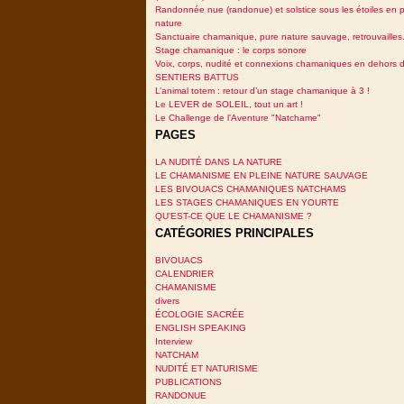
Randonnée nue (randonue) et solstice sous les étoiles en p
nature
Sanctuaire chamanique, pure nature sauvage, retrouvailles.
Stage chamanique : le corps sonore
Voix, corps, nudité et connexions chamaniques en dehors 
SENTIERS BATTUS
L’animal totem : retour d’un stage chamanique à 3 !
Le LEVER de SOLEIL, tout un art !
Le Challenge de l'Aventure "Natchame"
PAGES
LA NUDITÉ DANS LA NATURE
LE CHAMANISME EN PLEINE NATURE SAUVAGE
LES BIVOUACS CHAMANIQUES NATCHAMS
LES STAGES CHAMANIQUES EN YOURTE
QU'EST-CE QUE LE CHAMANISME ?
CATÉGORIES PRINCIPALES
BIVOUACS
CALENDRIER
CHAMANISME
divers
ÉCOLOGIE SACRÉE
ENGLISH SPEAKING
Interview
NATCHAM
NUDITÉ ET NATURISME
PUBLICATIONS
RANDONUE