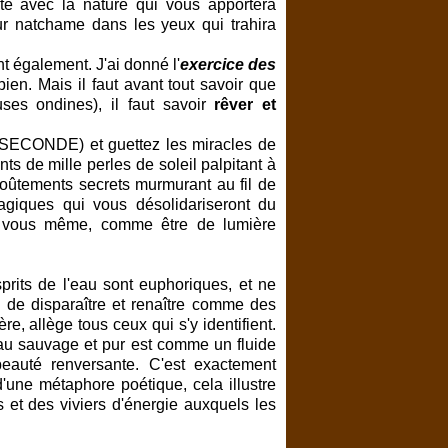
ité avec la nature qui vous apportera
eur natchame dans les yeux qui trahira
t également. J'ai donné l'
exercice des
bien. Mais il faut avant tout savoir que
euses ondines), il faut savoir
rêver et
 SECONDE) et guettez les miracles de
s de mille perles de soleil palpitant à
voûtements secrets murmurant au fil de
agiques qui vous désolidariseront du
e vous même, comme être de lumière
sprits de l'eau sont euphoriques, et ne
n de disparaître et renaître comme des
re, allège tous ceux qui s'y identifient.
eau sauvage et pur est comme un fluide
beauté renversante. C'est exactement
'une métaphore poétique, cela illustre
rs et des viviers d'énergie auxquels les