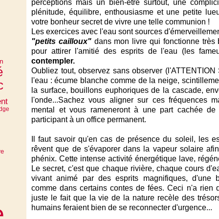
perceptions mais un bien-être surtout, une complic
plénitude, équilibre, enthousiasme et une petite lu
votre bonheur secret de vivre une telle communion !
Les exercices avec l'eau sont sources d'émerveillemen
"petits cailloux"
dans mon
livre
qui fonctionne très 
pour attirer l'amitié des esprits de l'eau (les fam
contempler.
on
é
Oubliez tout, observez sans observer (l'ATTENTION
l'eau : écume blanche comme de la neige, scintillement
c
la surface, bouillons euphoriques de la cascade, en
l'onde...Sachez vous aligner sur ces fréquences m
nt
odge
mental et vous rameneront à une part cachée d
participant à un office permanent.
Il faut savoir qu'en cas de présence du soleil, les e
rêvent que de s'évaporer dans la vapeur solaire afi
re
phénix. Cette intense activité énergétique lave, régénè
Le secret, c'est que chaque rivière, chaque cours d'
vivant animé par des esprits magnifiques, d'une 
comme dans certains contes de fées. Ceci n'a rien d
juste le fait que la vie de la nature recèle des tréso
e
humains feraient bien de se reconnecter d'urgence...