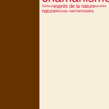
esprits de la nature
Tambour
sacré
feu
nature
rivière
bivouac natcham