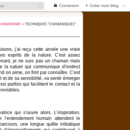
Connexion
+
Créer mon blog
HAMANISME
>
TECHNIQUES "CHAMANIQUES"
sons, j'ai reçu cette année une vraie
s esprits de la nature. C'est assez
enant, je ne suis pas un chaman mais
e la nature qui communique d'instinct
on aime, on finit par connaître. C'est
 et de sa sensibilité, va sentir émerger
 parfois qui facilitent le contact et la
nvisibles.
trice qui s'ouvre alors. L'inspiration,
de l'entendement humain attendent le
arcours, une longue quête initiatique
et d'émerveillements qui contribuent à