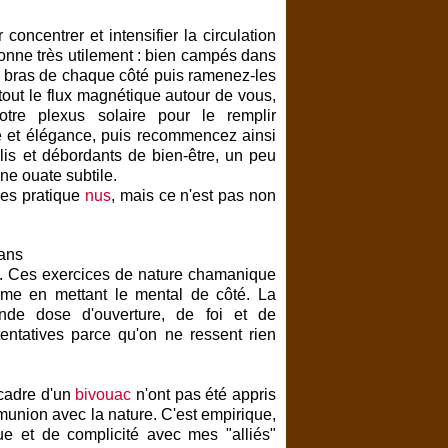
oncentrer et intensifier la circulation
ctionne très utilement : bien campés dans
os bras de chaque côté puis ramenez-les
tout le flux magnétique autour de vous,
tre plexus solaire pour le remplir
 et élégance, puis recommencez ainsi
is et débordants de bien-être, un peu
ne ouate subtile.
les pratique
nus
, mais ce n'est pas non
". Ces exercices de nature chamanique
me en mettant le mental de côté. La
ande dose d'ouverture, de foi et de
tentatives parce qu'on ne ressent rien
 cadre d'un
bivouac
n'ont pas été appris
mmunion avec la nature. C'est empirique,
ue et de complicité avec mes "alliés"