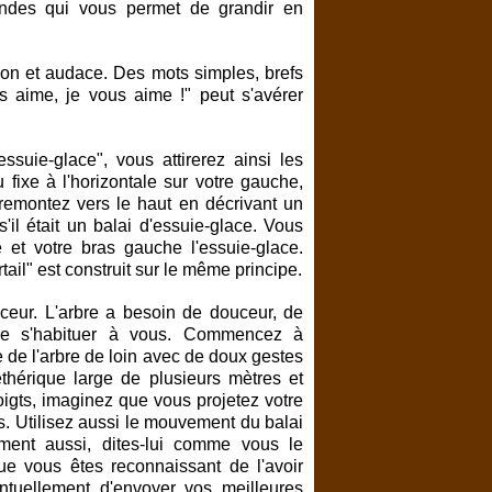
ndes qui vous permet de grandir en
ion et audace. Des mots simples, brefs
s aime, je vous aime !" peut s'avérer
suie-glace", vous attirerez ainsi les
 fixe à l'horizontale sur votre gauche,
remontez vers le haut en décrivant un
il était un balai d'essuie-glace. Vous
e et votre bras gauche l'essuie-glace.
rtail" est construit sur le même principe.
eur. L'arbre a besoin de douceur, de
z-le s'habituer à vous. Commencez à
 de l'arbre de loin avec de doux gestes
hérique large de plusieurs mètres et
igts, imaginez que vous projetez votre
s. Utilisez aussi le mouvement du balai
ement aussi, dites-lui comme vous le
 que vous êtes reconnaissant de l'avoir
ntuellement d'envoyer vos meilleures