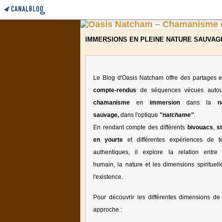
IMMERSIONS EN PLEINE NATURE SAUVAG
Le Blog d'Oasis Natcham offre des partages e
compte-rendus
de séquences vécues auto
chamanisme
en
immersion
dans la
n
sauvage,
dans l'optique
"natchame"
.
En rendant compte des différents
bivouacs
,
s
en yourte
et différentes expériences de te
authentiques, il explore la relation entre l
humain, la nature et les dimensions spirituell
l'existence.
Pour découvrir les différentes dimensions de 
approche :