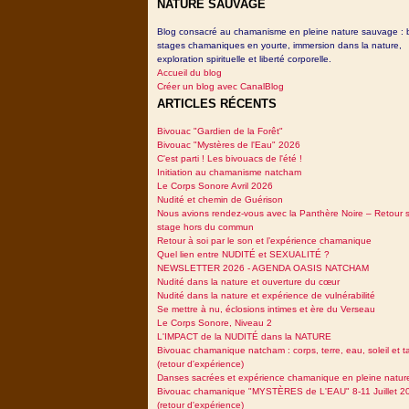
NATURE SAUVAGE
Blog consacré au chamanisme en pleine nature sauvage : 
stages chamaniques en yourte, immersion dans la nature,
exploration spirituelle et liberté corporelle.
Accueil du blog
Créer un blog avec CanalBlog
ARTICLES RÉCENTS
Bivouac "Gardien de la Forêt"
Bivouac "Mystères de l'Eau" 2026
C'est parti ! Les bivouacs de l'été !
Initiation au chamanisme natcham
Le Corps Sonore Avril 2026
Nudité et chemin de Guérison
Nous avions rendez-vous avec la Panthère Noire – Retour 
stage hors du commun
Retour à soi par le son et l’expérience chamanique
Quel lien entre NUDITÉ et SEXUALITÉ ?
NEWSLETTER 2026 - AGENDA OASIS NATCHAM
Nudité dans la nature et ouverture du cœur
Nudité dans la nature et expérience de vulnérabilité
Se mettre à nu, éclosions intimes et ère du Verseau
Le Corps Sonore, Niveau 2
L'IMPACT de la NUDITÉ dans la NATURE
Bivouac chamanique natcham : corps, terre, eau, soleil et 
(retour d'expérience)
Danses sacrées et expérience chamanique en pleine natur
Bivouac chamanique "MYSTÈRES de L'EAU" 8-11 Juillet 2
(retour d'expérience)