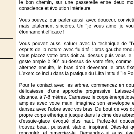
le bon chemin, sur une passerelle entre deux mo
conscience et évolution intérieure.
Vous pouvez leur parler aussi, avec douceur, convict
mais totalement sincères. Un "je vous aime, je vou
étonnament efficace !
Vous pouvez aussi saluer avec la technique de "l'es
esprits de la nature avec fluidité : bras gauche tendu
vous placez votre bras doit au dessus puis vous le 
geste ample à 90° au-dessus de votre tête, comme s'
alternez ensuite, le bras droit devenant le bras fix
L'exercice inclu dans la pratique du Lilta intitulé "le Po
Pour le contact avec les arbres, commencez en douc
délicatesse, d'une approche progressive. Laisse
distance, à 7-8 mètres. Carressez le corps énergétique
amples avec votre main, imaginez son enveloppe et
dansez avec l'arbre avec vos bras. Du bout de vos do
propre corps ethérique jusque dans la cime des arbre
d'essuie-glace évoqué plus haut. Parlez-lui douc
trouvez beau, puissant, stable, inspirant. Dites-lui
rencontré, et remerciez-le. Demandez-lui aussi éve