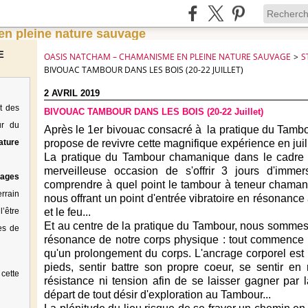
E
OASIS NATCHAM – CHAMANISME EN PLEINE NATURE SAUVAGE
>
S
BIVOUAC TAMBOUR DANS LES BOIS (20-22 JUILLET)
2 AVRIL 2019
t des
BIVOUAC TAMBOUR DANS LES BOIS (20-22 Juillet)
ur du
Après le 1er bivouac consacré à la pratique du Tamb
ature
propose de revivre cette magnifique expérience en juille
La pratique du Tambour chamanique dans le cadre d
merveilleuse occasion de s'offrir 3 jours d'imm
tages
comprendre à quel point le tambour à teneur chamani
rrain
nous offrant un point d'entrée vibratoire en résonance av
’être
et le feu...
Et au centre de la pratique du Tambour, nous sommes 
es de
résonance de notre corps physique : tout commence av
qu'un prolongement du corps. L'ancrage corporel est 
pieds, sentir battre son propre coeur, se sentir e
cette
résistance ni tension afin de se laisser gagner par 
départ de tout désir d'exploration au Tambour...