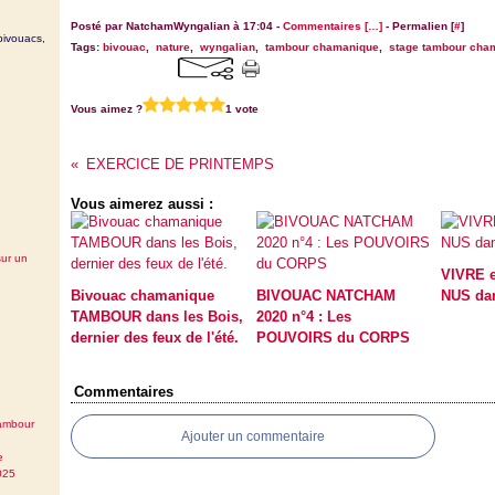
Posté par NatchamWyngalian à 17:04 -
Commentaires [
…
]
- Permalien [
#
]
bivouacs,
Tags:
bivouac
,
nature
,
wyngalian
,
tambour chamanique
,
stage tambour cha
Vous aimez ?
1 vote
EXERCICE DE PRINTEMPS
Vous aimerez aussi :
sur un
VIVRE 
Bivouac chamanique
BIVOUAC NATCHAM
NUS da
TAMBOUR dans les Bois,
2020 n°4 : Les
dernier des feux de l'été.
POUVOIRS du CORPS
Commentaires
tambour
Ajouter un commentaire
e
025