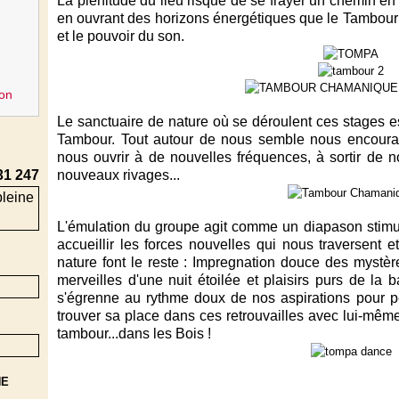
La plénitude du lieu risque de se frayer un chemin en 
en ouvrant des horizons énergétiques que le Tambou
et le pouvoir du son.
on
Le sanctuaire de nature où se déroulent ces stages es
Tambour. Tout autour de nous semble nous encourage
nous ouvrir à de nouvelles fréquences, à sortir de 
31 247
nouveaux rivages...
L'émulation du groupe agit comme un diapason stimu
accueillir les forces nouvelles qui nous traversent 
nature font le reste : Impregnation douce des mystères
merveilles d'une nuit étoilée et plaisirs purs de l
s'égrenne au rythme doux de nos aspirations pour p
trouver sa place dans ces retrouvailles avec lui-mêm
tambour...dans les Bois !
NE