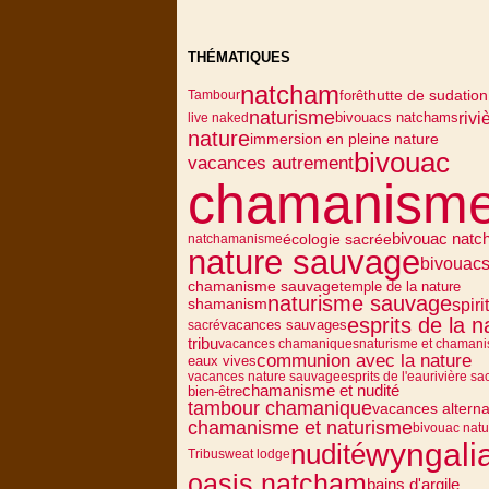
THÉMATIQUES
natcham
forêt
hutte de sudation
Tambour
naturisme
rivi
bivouacs natchams
live naked
nature
immersion en pleine nature
bivouac
vacances autrement
chamanism
écologie sacrée
bivouac nat
natchamanisme
nature sauvage
bivouac
chamanisme sauvage
temple de la nature
naturisme sauvage
spiri
shamanism
esprits de la n
vacances sauvages
sacré
tribu
vacances chamaniques
naturisme et chaman
communion avec la nature
eaux vives
vacances nature sauvage
esprits de l'eau
rivière sa
chamanisme et nudité
bien-être
tambour chamanique
vacances alterna
chamanisme et naturisme
bivouac natu
wyngali
nudité
Tribu
sweat lodge
oasis natcham
bains d'argile