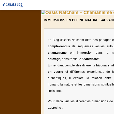
IMMERSIONS EN PLEINE NATURE SAUVAG
Le Blog d'Oasis Natcham offre des partages e
compte-rendus
de séquences vécues auto
chamanisme
en
immersion
dans la
n
sauvage,
dans l'optique
"natchame"
.
En rendant compte des différents
bivouacs
,
s
en yourte
et différentes expériences de te
authentiques, il explore la relation entre l
humain, la nature et les dimensions spirituell
l'existence.
Pour découvrir les différentes dimensions de 
approche :