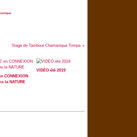
manique
Stage de Tambour Chamanique Tompa
VIDÉO été 2019
en CONNEXION
ns la NATURE