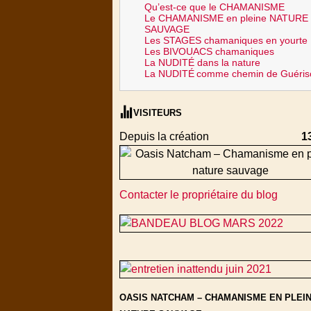
Qu’est-ce que le CHAMANISME
Le CHAMANISME en pleine NATURE
SAUVAGE
Les STAGES chamaniques en yourte
Les BIVOUACS chamaniques
La NUDITÉ dans la nature
La NUDITÉ
comme chemin de Guéris
VISITEURS
Depuis la création
1
Contacter le propriétaire du blog
OASIS NATCHAM – CHAMANISME EN PLEI