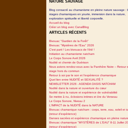
NATURE SAUVAGE
Blog consacré au chamanisme en pleine nature sauvage : 
stages chamaniques en yourte, immersion dans la nature,
exploration spirituelle et liberté corporelle.
Accueil du blog
Créer un blog avec CanalBlog
ARTICLES RÉCENTS
Bivouac "Gardien de la Forêt"
Bivouac "Mystères de l'Eau" 2026
C'est parti ! Les bivouacs de l'été !
Initiation au chamanisme natcham
Le Corps Sonore Avril 2026
Nudité et chemin de Guérison
Nous avions rendez-vous avec la Panthère Noire – Retour 
stage hors du commun
Retour à soi par le son et l’expérience chamanique
Quel lien entre NUDITÉ et SEXUALITÉ ?
NEWSLETTER 2026 - AGENDA OASIS NATCHAM
Nudité dans la nature et ouverture du cœur
Nudité dans la nature et expérience de vulnérabilité
Se mettre à nu, éclosions intimes et ère du Verseau
Le Corps Sonore, Niveau 2
L'IMPACT de la NUDITÉ dans la NATURE
Bivouac chamanique natcham : corps, terre, eau, soleil et 
(retour d'expérience)
Danses sacrées et expérience chamanique en pleine natur
Bivouac chamanique "MYSTÈRES de L'EAU" 8-11 Juillet 2
(retour d'expérience)