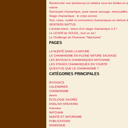
Randonnée nue (randonue) et solstice sous les étoiles en p
nature
Sanctuaire chamanique, pure nature sauvage, retrouvailles.
Stage chamanique : le corps sonore
Voix, corps, nudité et connexions chamaniques en dehors 
SENTIERS BATTUS
L’animal totem : retour d’un stage chamanique à 3 !
Le LEVER de SOLEIL, tout un art !
Le Challenge de l'Aventure "Natchame"
PAGES
LA NUDITÉ DANS LA NATURE
LE CHAMANISME EN PLEINE NATURE SAUVAGE
LES BIVOUACS CHAMANIQUES NATCHAMS
LES STAGES CHAMANIQUES EN YOURTE
QU'EST-CE QUE LE CHAMANISME ?
CATÉGORIES PRINCIPALES
BIVOUACS
CALENDRIER
CHAMANISME
divers
ÉCOLOGIE SACRÉE
ENGLISH SPEAKING
Interview
NATCHAM
NUDITÉ ET NATURISME
PUBLICATIONS
RANDONUE