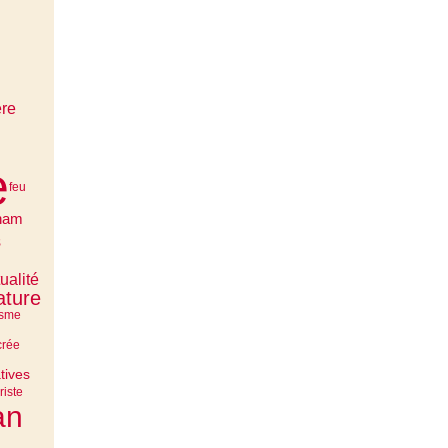
ère
e
feu
cham
s
tualité
ature
isme
crée
tives
riste
an