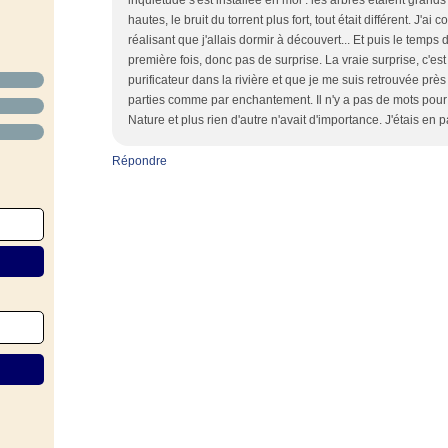
inquiétude s'est installée en moi : les arbres étaient grand
hautes, le bruit du torrent plus fort, tout était différent. J
réalisant que j'allais dormir à découvert... Et puis le temps 
première fois, donc pas de surprise. La vraie surprise, c'es
purificateur dans la rivière et que je me suis retrouvée près
parties comme par enchantement. Il n'y a pas de mots pour
Nature et plus rien d'autre n'avait d'importance. J'étais e
Répondre