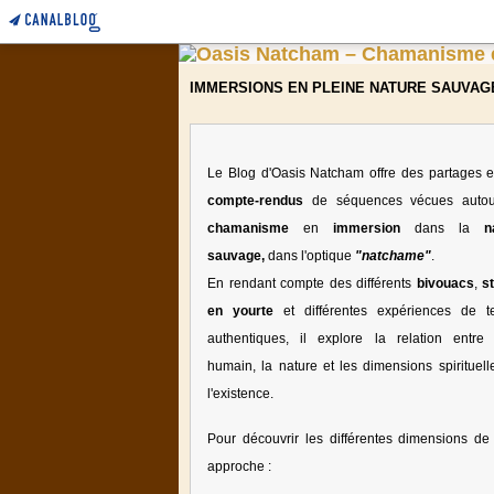
IMMERSIONS EN PLEINE NATURE SAUVAG
Le Blog d'Oasis Natcham offre des partages e
compte-rendus
de séquences vécues auto
chamanisme
en
immersion
dans la
n
sauvage,
dans l'optique
"natchame"
.
En rendant compte des différents
bivouacs
,
s
en yourte
et différentes expériences de te
authentiques, il explore la relation entre l
humain, la nature et les dimensions spirituell
l'existence.
Pour découvrir les différentes dimensions de 
approche :