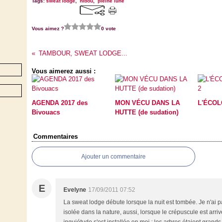
Tags:
sweat lodge
,
hibou
,
pleine lune
Vous aimez ?
0 vote
TAMBOUR, SWEAT LODGE...
Vous aimerez aussi :
AGENDA 2017 des
MON VÉCU DANS LA
L'ÉCOL
Bivouacs
HUTTE (de sudation)
Commentaires
Ajouter un commentaire
E
Evelyne
17/09/2011 07:52
La sweat lodge débute lorsque la nuit est tombée. Je n'ai 
isolée dans la nature, aussi, lorsque le crépuscule est arriv