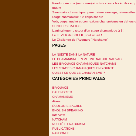
Randonnée nue (randonue) et solstice sous les étoiles en p
nature
Sanctuaire chamanique, pure nature sauvage, retrouvailles.
Stage chamanique : le corps sonore
Voix, corps, nudité et connexions chamaniques en dehors 
SENTIERS BATTUS
L’animal totem : retour d’un stage chamanique à 3 !
Le LEVER de SOLEIL, tout un art !
Le Challenge de l'Aventure "Natchame"
PAGES
LA NUDITÉ DANS LA NATURE
LE CHAMANISME EN PLEINE NATURE SAUVAGE
LES BIVOUACS CHAMANIQUES NATCHAMS
LES STAGES CHAMANIQUES EN YOURTE
QU'EST-CE QUE LE CHAMANISME ?
CATÉGORIES PRINCIPALES
BIVOUACS
CALENDRIER
CHAMANISME
divers
ÉCOLOGIE SACRÉE
ENGLISH SPEAKING
Interview
NATCHAM
NUDITÉ ET NATURISME
PUBLICATIONS
RANDONUE