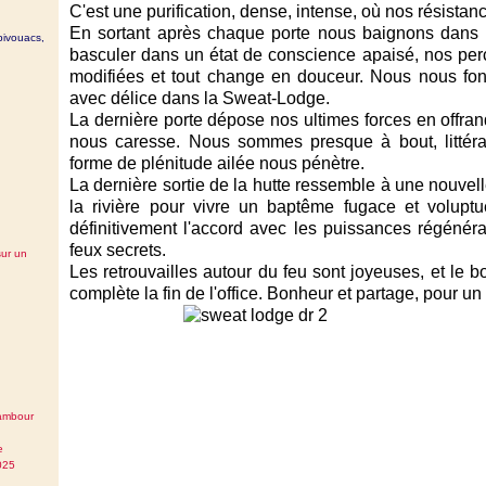
C'est une purification, dense, intense, où nos résista
En sortant après chaque porte nous baignons dans u
bivouacs,
basculer dans un état de conscience apaisé, nos per
modifiées et tout change en douceur. Nous nous fon
avec délice dans la Sweat-Lodge.
La dernière porte dépose nos ultimes forces en offran
nous caresse. Nous sommes presque à bout, littér
forme de plénitude ailée nous pénètre.
La dernière sortie de la hutte ressemble à une nouve
la rivière pour vivre un baptême fugace et voluptue
définitivement l'accord avec les puissances régénéra
feux secrets.
sur un
Les retrouvailles autour du feu sont joyeuses, et l
complète la fin de l'office. Bonheur et partage, pour un
tambour
e
025