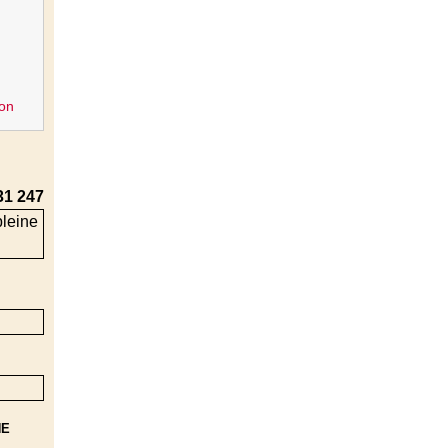
on
31 247
NE