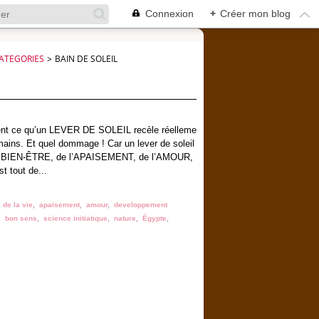
Connexion
+
Créer mon blog
ATEGORIES
>
BAIN DE SOLEIL
ent ce qu’un LEVER DE SOLEIL recèle réelleme
umains. Et quel dommage ! Car un lever de soleil
 du BIEN-ÊTRE, de l’APAISEMENT, de l’AMOUR,
 tout de...
 de la vie
,
apaisement
,
amour
,
developpement
,
bon sens
,
science initiatique
,
nature
,
Égypte
,