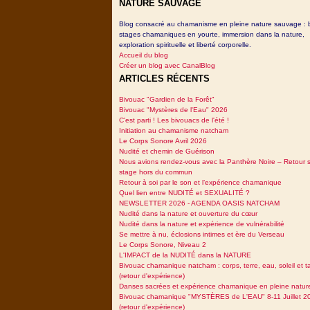
NATURE SAUVAGE
Blog consacré au chamanisme en pleine nature sauvage : 
stages chamaniques en yourte, immersion dans la nature,
exploration spirituelle et liberté corporelle.
Accueil du blog
Créer un blog avec CanalBlog
ARTICLES RÉCENTS
Bivouac "Gardien de la Forêt"
Bivouac "Mystères de l'Eau" 2026
C'est parti ! Les bivouacs de l'été !
Initiation au chamanisme natcham
Le Corps Sonore Avril 2026
Nudité et chemin de Guérison
Nous avions rendez-vous avec la Panthère Noire – Retour 
stage hors du commun
Retour à soi par le son et l’expérience chamanique
Quel lien entre NUDITÉ et SEXUALITÉ ?
NEWSLETTER 2026 - AGENDA OASIS NATCHAM
Nudité dans la nature et ouverture du cœur
Nudité dans la nature et expérience de vulnérabilité
Se mettre à nu, éclosions intimes et ère du Verseau
Le Corps Sonore, Niveau 2
L'IMPACT de la NUDITÉ dans la NATURE
Bivouac chamanique natcham : corps, terre, eau, soleil et 
(retour d'expérience)
Danses sacrées et expérience chamanique en pleine natur
Bivouac chamanique "MYSTÈRES de L'EAU" 8-11 Juillet 2
(retour d'expérience)