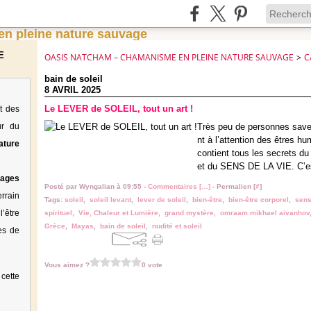
E
OASIS NATCHAM – CHAMANISME EN PLEINE NATURE SAUVAGE
>
C
bain de soleil
8 AVRIL 2025
Le LEVER de SOLEIL, tout un art !
t des
ur du
Très peu de personnes sav
nt à l’attention des êtres h
ature
contient tous les secrets
et du SENS DE LA VIE. C’est
tages
Posté par Wyngalian à 09:55 -
Commentaires [
…
]
- Permalien [
#
]
rrain
Tags:
soleil
,
soleil levant
,
lever de soleil
,
bien-être
,
bien-être corporel
,
sens
’être
spirituel
,
Vie, Chaleur et Lumière
,
grand mystère
,
omraam mikhael aivanhov
Grèce
,
Mayas
,
bain de soleil
,
nudité et soleil
es de
Vous aimez ?
0 vote
cette