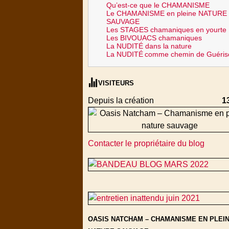
Qu’est-ce que le CHAMANISME
Le CHAMANISME en pleine NATURE
SAUVAGE
Les STAGES chamaniques en yourte
Les BIVOUACS chamaniques
La NUDITÉ dans la nature
La NUDITÉ
comme chemin de Guéris
VISITEURS
Depuis la création
1
Contacter le propriétaire du blog
OASIS NATCHAM – CHAMANISME EN PLEI