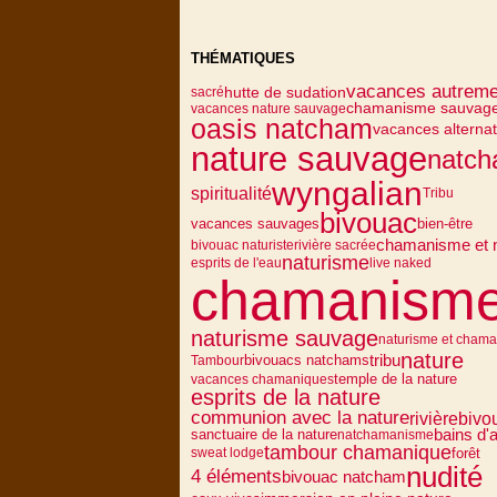
THÉMATIQUES
vacances autreme
hutte de sudation
sacré
chamanisme sauvag
vacances nature sauvage
oasis natcham
vacances alternat
nature sauvage
natc
wyngalian
spiritualité
Tribu
bivouac
vacances sauvages
bien-être
chamanisme et n
bivouac naturiste
rivière sacrée
naturisme
esprits de l'eau
live naked
chamanism
naturisme sauvage
naturisme et cham
nature
bivouacs natchams
tribu
Tambour
temple de la nature
vacances chamaniques
esprits de la nature
communion avec la nature
rivière
bivo
sanctuaire de la nature
bains d'a
natchamanisme
tambour chamanique
forêt
sweat lodge
nudité
4 éléments
bivouac natcham