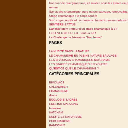
Randonnée nue (randonue) et solstice sous les étoiles en p
nature
Sanctuaire chamanique, pure nature sauvage, retrouvailles.
Stage chamanique : le corps sonore
Voix, corps, nudité et connexions chamaniques en dehors 
SENTIERS BATTUS
L’animal totem : retour d’un stage chamanique à 3 !
Le LEVER de SOLEIL, tout un art !
Le Challenge de l'Aventure "Natchame"
PAGES
LA NUDITÉ DANS LA NATURE
LE CHAMANISME EN PLEINE NATURE SAUVAGE
LES BIVOUACS CHAMANIQUES NATCHAMS
LES STAGES CHAMANIQUES EN YOURTE
QU'EST-CE QUE LE CHAMANISME ?
CATÉGORIES PRINCIPALES
BIVOUACS
CALENDRIER
CHAMANISME
divers
ÉCOLOGIE SACRÉE
ENGLISH SPEAKING
Interview
NATCHAM
NUDITÉ ET NATURISME
PUBLICATIONS
RANDONUE