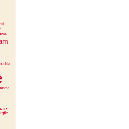
nt
e
ives
ham
udité
e
anisme
uacs
rgile