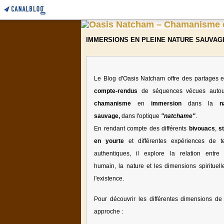
IMMERSIONS EN PLEINE NATURE SAUVAG
Le Blog d'Oasis Natcham offre des partages e
compte-rendus
de séquences vécues auto
chamanisme
en
immersion
dans la
n
sauvage,
dans l'optique
"natchame"
.
En rendant compte des différents
bivouacs
,
s
en yourte
et différentes expériences de te
authentiques, il explore la relation entre l
humain, la nature et les dimensions spirituell
l'existence.
Pour découvrir les différentes dimensions de 
approche :