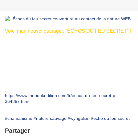
Voici mon nouvel ouvrage : "ÉCHOS DU FEU SECRET" !
Au cœur de la Nature Sauvage, près de mes amis visibles
et invisibles, je vibre en accord avec une force invisible qui
m'accompagne sur des rivages exaltants, vibrants du
mystère que recèlent encore les forêts et les rivières...
Ce livre est un témoignage, en écho à mes expériences de
caractère "chamanique" au cœur de la nature...
https://www.thebookedition.com/fr/echos-du-feu-secret-p-
364867.html
#chamanisme
#nature sauvage
#wyngalian
#echo du feu secret
Partager